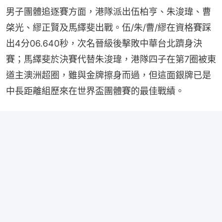
男子團體追逐賽方面，港隊派出伍柏亨、朱浚瑋、曹
棨光、繆正賢及馬繹斐出戰。伍/朱/曹/繆在資格賽踩
出4分06.640秒，次名晉級後擊敗中華台北躋身決
賽；馬繹斐於決賽代替朱浚瑋，港隊四子在第7圈被東
道主澳洲超圈，雖與金牌擦身而過，但這面銀牌已是
中長距離組歷來在世界盃團體賽的最佳戰績。