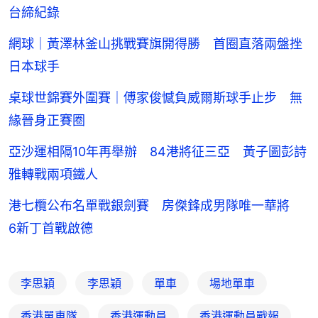
台締紀錄
網球｜黃澤林釜山挑戰賽旗開得勝 首圈直落兩盤挫
日本球手
桌球世錦賽外圍賽｜傅家俊憾負威爾斯球手止步 無
緣晉身正賽圈
亞沙運相隔10年再舉辦 84港將征三亞 黃子圖彭詩
雅轉戰兩項鐵人
港七欖公布名單戰銀劍賽 房傑鋒成男隊唯一華將
6新丁首戰啟德
李思穎
李思穎
單車
場地單車
香港單車隊
香港運動員
香港運動員戰報