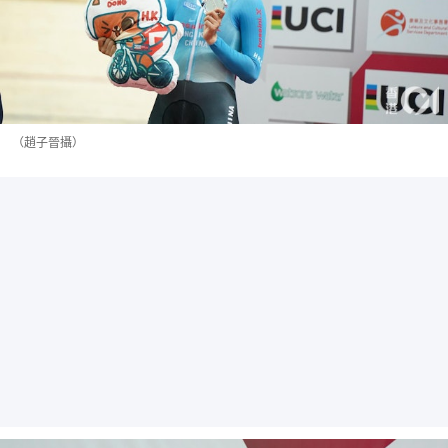
（趙子晉攝）