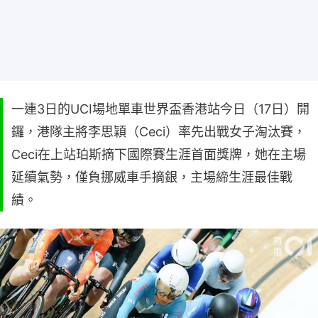
一連3日的UCI場地單車世界盃香港站今日（17日）開
鑼，港隊主將李思穎（Ceci）率先出戰女子淘汰賽，
Ceci在上站珀斯摘下國際賽生涯首面獎牌，她在主場
延續氣勢，僅負挪威車手摘銀，主場締生涯最佳戰
績。