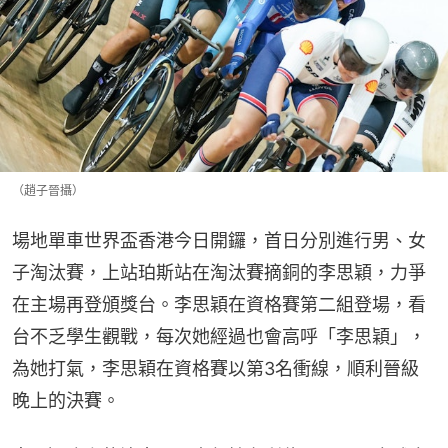
（趙子晉攝）
場地單車世界盃香港今日開鑼，首日分別進行男、女
子淘汰賽，上站珀斯站在淘汰賽摘銅的李思穎，力爭
在主場再登頒獎台。李思穎在資格賽第二組登場，看
台不乏學生觀戰，每次她經過也會高呼「李思穎」，
為她打氣，李思穎在資格賽以第3名衝線，順利晉級
晚上的決賽。