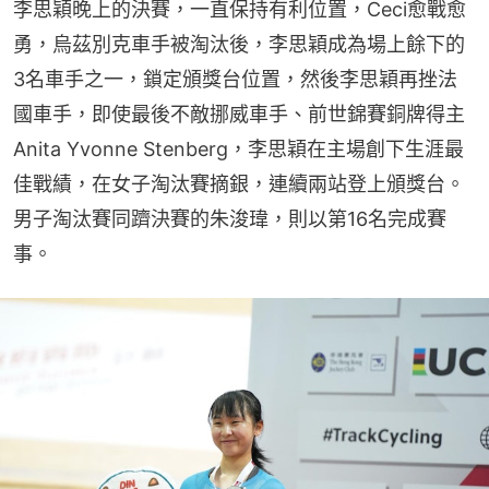
李思穎晚上的決賽，一直保持有利位置，Ceci愈戰愈
勇，烏茲別克車手被淘汰後，李思穎成為場上餘下的
3名車手之一，鎖定頒獎台位置，然後李思穎再挫法
國車手，即使最後不敵挪威車手、前世錦賽銅牌得主
Anita Yvonne Stenberg，李思穎在主場創下生涯最
佳戰績，在女子淘汰賽摘銀，連續兩站登上頒獎台。
男子淘汰賽同躋決賽的朱浚瑋，則以第16名完成賽
事。