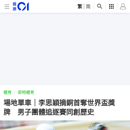
繁
|
简
體育
即時體育
場地單車｜李思穎摘銅首奪世界盃獎
牌 男子團體追逐賽同創歷史