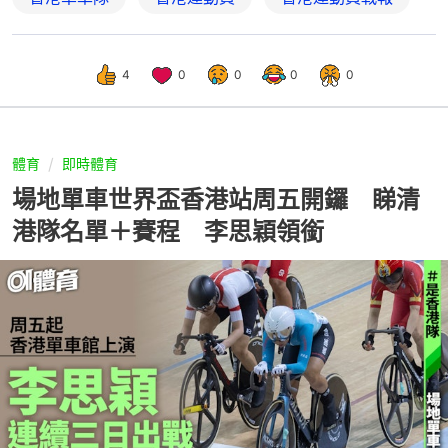
4
0
0
0
0
體育
即時體育
場地單車世界盃香港站周五開鑼 睇清
港隊名單＋賽程 李思穎領銜