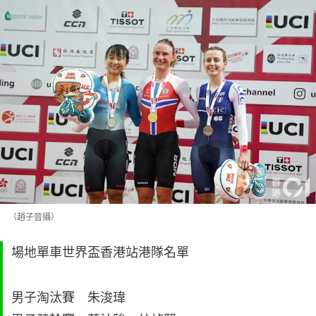
（趙子晉攝）
場地單車世界盃香港站港隊名單
男子淘汰賽 朱浚瑋