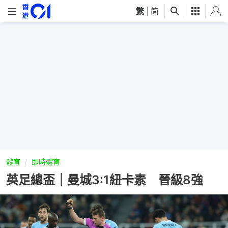
繁
|
简
體育
即時體育
英足總盃｜曼城3:1紐卡素 晉級8強