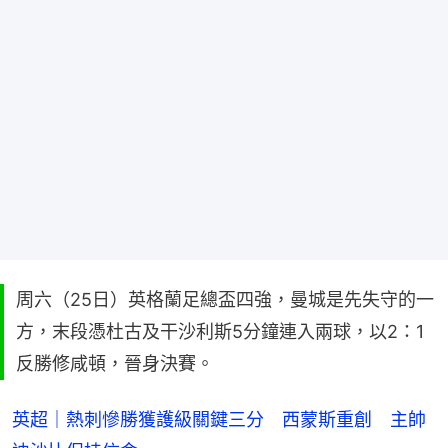
周六（25日）英格蘭足總盃四強，曼城是先失守的一
方，末段憑杜古及干沙利斯5分鐘連入兩球，以2：1
反勝修咸頓，晉身決賽。
英超｜熱刺慘勝獲護級關鍵三分 西蒙斯重創 主帥