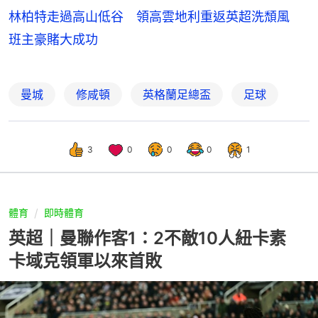
林柏特走過高山低谷 領高雲地利重返英超洗頹風
班主豪賭大成功
曼城
修咸頓
英格蘭足總盃
足球
3
0
0
0
1
體育
即時體育
英超｜曼聯作客1：2不敵10人紐卡素
卡域克領軍以來首敗