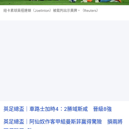
紐卡素球員祖連頓（Joelinton）被裁判出示黃牌。（Reuters）
英足總盃｜車路士加時4：2勝域斯咸 晉級8強
英足總盃｜阿仙奴作客甲組曼斯菲贏得驚險 損兩將