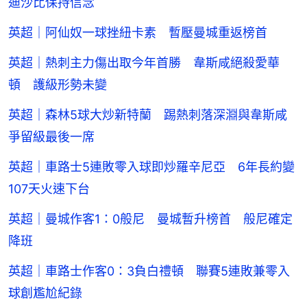
迪沙比保持信念
英超｜阿仙奴一球挫紐卡素 暫壓曼城重返榜首
英超｜熱刺主力傷出取今年首勝 韋斯咸絕殺愛華
頓 護級形勢未變
英超｜森林5球大炒新特蘭 踢熱刺落深淵與韋斯咸
爭留級最後一席
英超｜車路士5連敗零入球即炒羅辛尼亞 6年長約變
107天火速下台
英超｜曼城作客1：0般尼 曼城暫升榜首 般尼確定
降班
英超｜車路士作客0：3負白禮頓 聯賽5連敗兼零入
球創尷尬紀錄