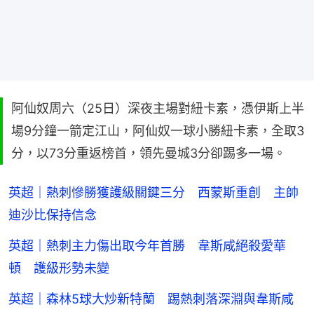
阿仙奴周六（25日）深夜主場對紐卡素，憑伊斯上半
場9分鐘一箭定江山，阿仙奴一球小勝紐卡素，全取3
分，以73分重返榜首，領先曼城3分卻踢多一場。
英超｜熱刺慘勝獲護級關鍵三分 西蒙斯重創 主帥
迪沙比保持信念
英超｜熱刺主力傷出取今年首勝 韋斯咸絕殺愛華
頓 護級形勢未變
英超｜森林5球大炒新特蘭 踢熱刺落深淵與韋斯咸