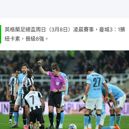
英格蘭足總盃周日（3月8日）凌晨賽事，曼城3：1勝
紐卡素，晉級8強。