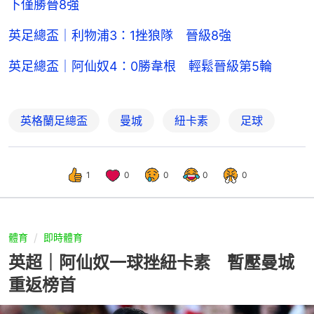
下僅勝晉8強
英足總盃｜利物浦3：1挫狼隊 晉級8強
英足總盃｜阿仙奴4：0勝韋根 輕鬆晉級第5輪
英格蘭足總盃
曼城
紐卡素
足球
1
0
0
0
0
體育
即時體育
英超｜阿仙奴一球挫紐卡素 暫壓曼城
重返榜首