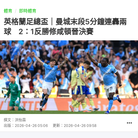
體育
即時體育
英格蘭足總盃｜曼城末段5分鐘連轟兩
球 2：1反勝修咸頓晉決賽
撰文：
洪怡霖
出版：
2026-04-26 05:06
更新：
2026-04-26 09:58