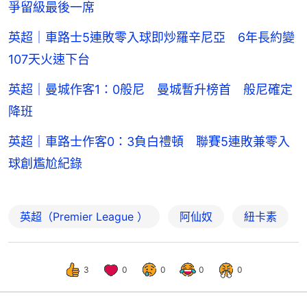
爭留級最後一席
英超｜車路士5連敗零入球即炒羅辛尼亞 6年長約變
107天火速下台
英超｜曼城作客1：0般尼 曼城暫升榜首 般尼確定
降班
英超｜車路士作客0：3負白禮頓 聯賽5連敗兼零入
球創尷尬紀錄
英超（Premier League ）
阿仙奴
紐卡素
3
0
0
0
0