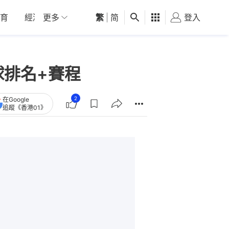
育
經濟
更多
01深圳
繁
觀點
|
简
健康
好食玩飛
登入
女
球排名+賽程
2
在Google
追蹤《香港01》