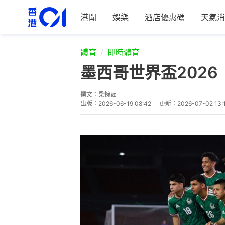
港聞
娛樂
酒店優惠碼
天氣消
體育
即時體育
墨西哥世界盃202
撰文：
梁惋茹
出版：
2026-06-19 08:42
更新：
2026-07-02 13: