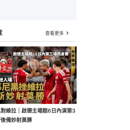
章
查看更多
對維拉｜啟德主場館6日內演第3
斯後備妙射奠勝