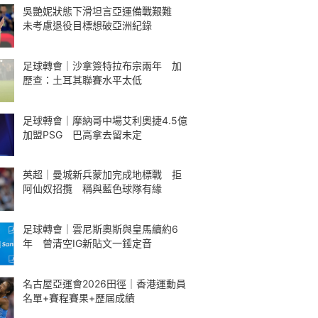
吳艷妮狀態下滑坦言亞運備戰艱難
未考慮退役目標想破亞洲紀錄
足球轉會｜沙拿簽特拉布宗兩年 加
歷查：土耳其聯賽水平太低
足球轉會｜摩納哥中場艾利奧捷4.5億
加盟PSG 巴高拿去留未定
英超｜曼城新兵蒙加完成地標戰 拒
阿仙奴招攬 稱與藍色球隊有緣
足球轉會｜雲尼斯奧斯與皇馬續約6
年 曾清空IG新貼文一錘定音
名古屋亞運會2026田徑｜香港運動員
名單+賽程賽果+歷屆成績