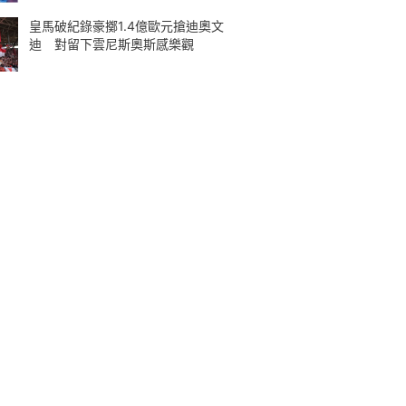
皇馬破紀錄豪擲1.4億歐元搶迪奧文
迪 對留下雲尼斯奧斯感樂觀