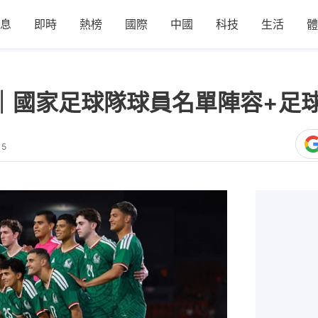
息
即時
熱榜
國際
中國
科技
生活
體
6｜國家足球隊球員名單陣容+足
15