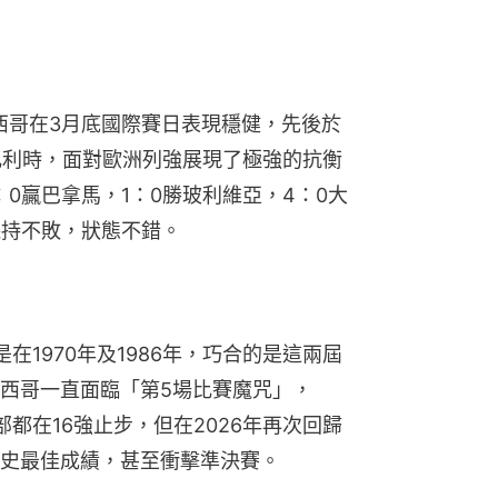
墨西哥在3月底國際賽日表現穩健，先後於
和比利時，面對歐洲列強展現了極強的抗衡
0贏巴拿馬，1：0勝玻利維亞，4：0大
保持不敗，狀態不錯。
在1970年及1986年，巧合的是這兩屆
西哥一直面臨「第5場比賽魔咒」，
全部都在16強止步，但在2026年再次回歸
史最佳成績，甚至衝擊準決賽。