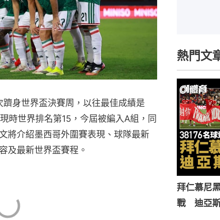
熱門文
8次躋身世界盃決賽周，以往最佳成績是
西哥現時世界排名第15，今屆被編入A組，同
文將介紹墨西哥外圍賽表現、球隊最新
容及最新世界盃賽程。
拜仁慕尼黑
戰 迪亞