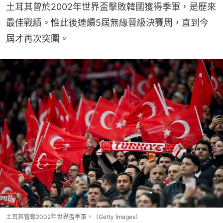
土耳其曾於2002年世界盃擊敗韓國獲得季軍，是歷來
最佳戰績。惟此後連續5屆無緣晉級決賽周，直到今
屆才再次突圍。
土耳其曾奪2002年世界盃季軍。（Getty Images）