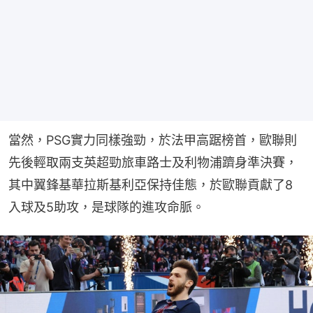
當然，PSG實力同樣強勁，於法甲高踞榜首，歐聯則
先後輕取兩支英超勁旅車路士及利物浦躋身準決賽，
其中翼鋒基華拉斯基利亞保持佳態，於歐聯貢獻了8
入球及5助攻，是球隊的進攻命脈。