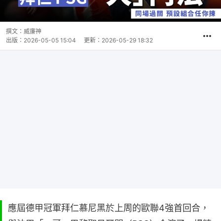
撰文：
威廉神
出版：
2026-05-05 15:04
更新：
2026-05-29 18:32
應屆德甲冠軍拜仁慕尼黑於上周的歐聯4強首回合，