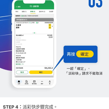
STEP 4：
派彩快步驟完成。