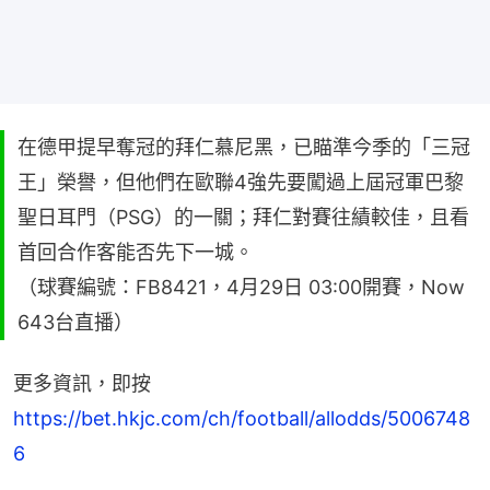
在德甲提早奪冠的拜仁慕尼黑，已瞄準今季的「三冠
王」榮譽，但他們在歐聯4強先要闖過上屆冠軍巴黎
聖日耳門（PSG）的一關；拜仁對賽往績較佳，且看
首回合作客能否先下一城。
（球賽編號：FB8421，4月29日 03:00開賽，Now
643台直播）
更多資訊，即按 
https://bet.hkjc.com/ch/football/allodds/5006748
6