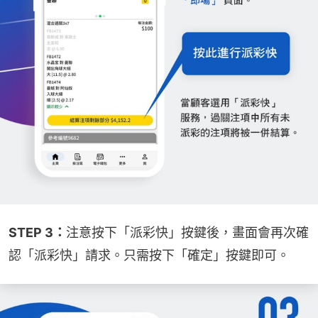
STEP 3：
注意按下「派彩快」按鍵後，畫面會再次確
認「派彩快」請求。只需按下「確定」按鍵即可。