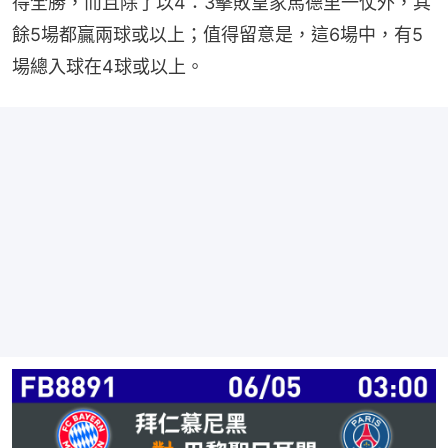
得全勝，而且除了以4：3擊敗皇家馬德里一仗外，其
餘5場都贏兩球或以上；值得留意是，這6場中，有5
場總入球在4球或以上。