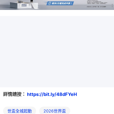
詳情請按：
 https://bit.ly/48dFYeH
世盃全城起動
2026世界盃