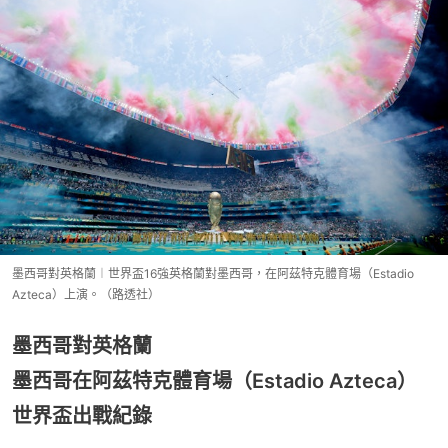
墨西哥對英格蘭︱世界盃16強英格蘭對墨西哥，在阿茲特克體育場（Estadio
Azteca）上演。（路透社）
墨西哥對英格蘭
墨西哥在阿茲特克體育場（Estadio Azteca）
世界盃出戰紀錄