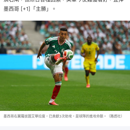
墨西哥 [+1]「主勝」。
墨西哥右翼羅拔圖艾華拉度，已貢獻3次助攻，是球隊的進攻命脈。（路透社）