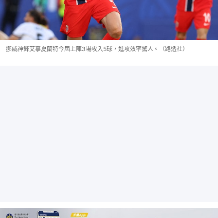
挪威神鋒艾寧夏蘭特今屆上陣3場攻入5球，進攻效率驚人。（路透社）