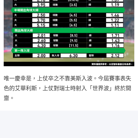
唯一慶幸是，上仗卒之不靠美斯入波。今屆賽事表失
色的艾華利斯，上仗對瑞士時射入「世界波」終於開
齋。