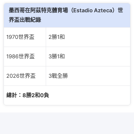
墨西哥在阿茲特克體育場（Estadio Azteca）世
界盃出戰紀錄
1970世界盃
2勝1和
1986世界盃
3勝1和
2026世界盃
3戰全勝
總計：8勝2和0負