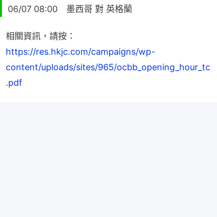
06/07 08:00 墨西哥 對 英格蘭
相關資訊，請按：
https://res.hkjc.com/campaigns/wp-
content/uploads/sites/965/ocbb_opening_hour_tc
.pdf