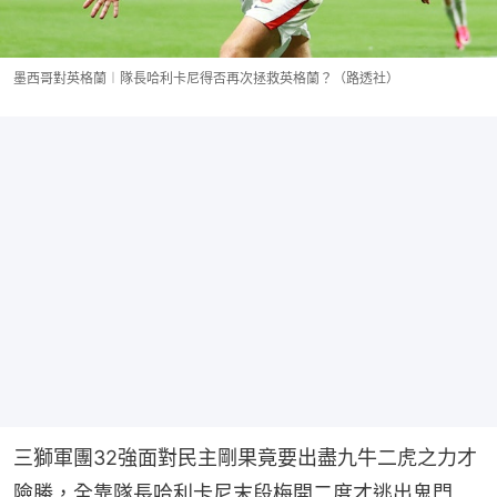
墨西哥對英格蘭︱隊長哈利卡尼得否再次拯救英格蘭？（路透社）
三獅軍團32強面對民主剛果竟要出盡九牛二虎之力才
險勝，全靠隊長哈利卡尼末段梅開二度才逃出鬼門