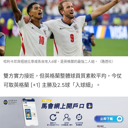
哈利卡尼與祖迪比寧咸各自攻入6球，是英格蘭的最強二人組。（路透社）
雙方實力接近，但英格蘭整體球員質素較平均，今仗
可取英格蘭 [+1] 主勝及2.5球「入球細」。