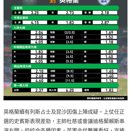
英格蘭續有列斯占士及昆沙因傷上陣成疑，上仗任正
選的史賓斯表現差勁，主帥杜慈或會讓迪格蘭賴斯串
演右閘，但綜合各種因素，英軍今仗難獲看好，宜捧