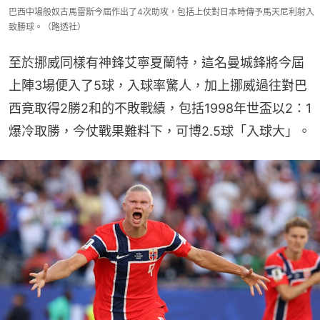
巴西中場般奴古馬雷斯今屆作出了4次助攻，包括上仗對日本時傳予馬天尼利射入
致勝球。（路透社）
至於挪威同樣有神鋒艾寧夏蘭特，這名曼城鋒將今屆
上陣3場便入了5球，入球率驚人，加上挪威過往對巴
西竟取得2勝2和的不敗戰績，包括1998年世盃以2：1
爆冷取勝，今仗戰果難料下，可博2.5球「入球大」。