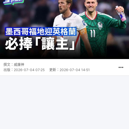
撰文：
威廉神
出版：
2026-07-04 07:25
更新：
2026-07-04 14:51