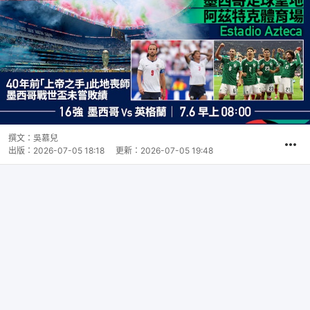
撰文：
吳慕兒
出版：
2026-07-05 18:18
更新：
2026-07-05 19:48