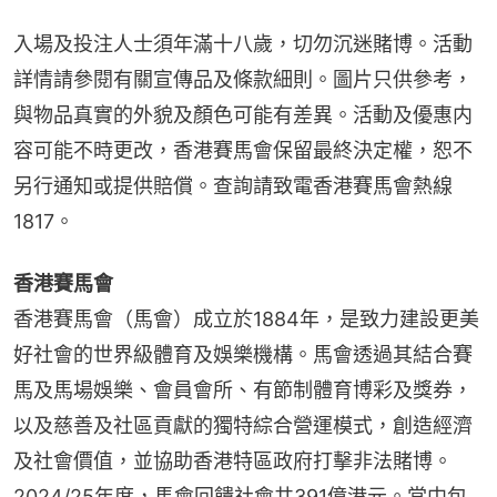
入場及投注人士須年滿十八歲，切勿沉迷賭博。活動
詳情請參閱有關宣傳品及條款細則。圖片只供參考，
與物品真實的外貌及顏色可能有差異。活動及優惠内
容可能不時更改，香港賽馬會保留最終決定權，恕不
另行通知或提供賠償。查詢請致電香港賽馬會熱線
1817。
香港賽馬會
香港賽馬會（馬會）成立於1884年，是致力建設更美
好社會的世界級體育及娛樂機構。馬會透過其結合賽
馬及馬場娛樂、會員會所、有節制體育博彩及獎券，
以及慈善及社區貢獻的獨特綜合營運模式，創造經濟
及社會價值，並協助香港特區政府打擊非法賭博。
2024/25年度，馬會回饋社會共391億港元。當中包