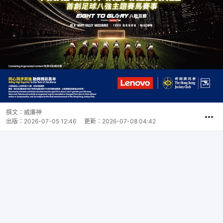
撰文：
威廉神
出版：
2026-07-05 12:46
更新：
2026-07-08 04:42