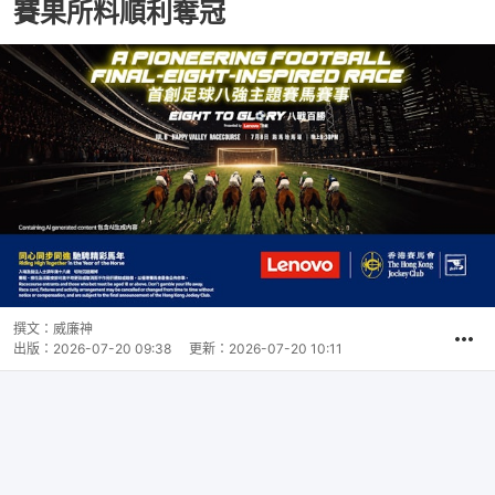
賽果所料順利奪冠
撰文：
威廉神
出版：
2026-07-20 09:38
更新：
2026-07-20 10:11