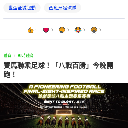
世盃全城起動
西班牙足球隊
1
0
0
0
0
體育
即時體育
賽馬聯乘足球！「八戰百勝」今晚開
跑！