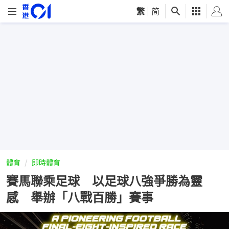
繁
|
简
體育
即時體育
賽馬聯乘足球 以足球八強爭勝為靈
感 舉辦「八戰百勝」賽事