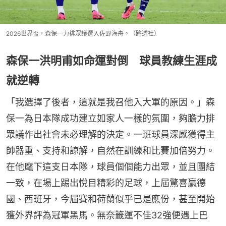
2026世界盃，森保一力排眾議選入佐野海舟。（路透社）
森保一洪明甫如命運對倒 球員教練生涯成
就逆轉
「我選擇了後者，這就是我召他入大軍的原因。」森
保一為日本隊成功建立如家人一樣的氛圍，夠膽力排
眾議作出社會未必理解的決定。一班球員深感獲得主
帥器重、支持和諒解，自然在訓練和比賽加倍努力。
在他麾下這支日本隊，球員個個能力出眾，並且團結
一致，在場上踢出悅目精彩的足球，上屆驚喜贏德
國、西班牙，今屆賽和荷蘭似乎已是應份，甚至開始
獲外界評為冠軍黑馬。無奈籤運不佳32強便遇上巴