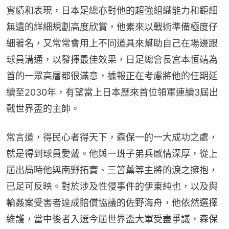
實績和表現，日本足總亦對他的超強組織能力和鉅細
無遺的詳細規劃高度欣賞，他素來以戰術準備極度仔
細著名，又常常會用上不同道具來幫助自己在場邊跟
球員溝通，以發揮最佳效果，日足總會長宮本恒靖為
首的一眾高層都很滿意，據報正在考慮將他的任期延
續至2030年，有望當上日本歷來首位領軍連續3屆出
戰世界盃的主帥。
常言道，得民心者得天下，森保一的一大成功之處，
就是得到球員愛戴。他與一班子弟兵感情深厚，從上
屆出局時他與南野拓實、三笘薰等主將的淚之擁抱，
已足可反映。對於涉及性侵事件的伊東純也，以及與
輪姦案受害者達成賠償協議的佐野海舟，他依然選擇
維護，當中後者入選今屆世界盃大軍受盡爭議，森保