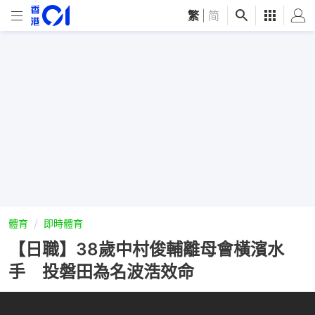
繁
|
简
體育
即時體育
【日職】38歲中村俊輔離母會橫濱水
手 投磐田為名波浩效命