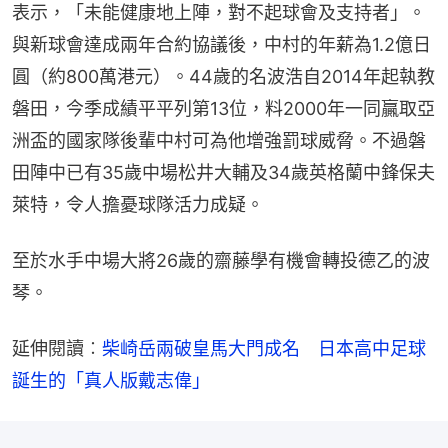
表示，「未能健康地上陣，對不起球會及支持者」。
與新球會達成兩年合約協議後，中村的年薪為1.2億日
圓（約800萬港元）。44歲的名波浩自2014年起執教
磐田，今季成績平平列第13位，料2000年一同贏取亞
洲盃的國家隊後輩中村可為他增強罰球威脅。不過磐
田陣中已有35歲中場松井大輔及34歲英格蘭中鋒保夫
萊特，令人擔憂球隊活力成疑。
至於水手中場大將26歲的齋藤學有機會轉投德乙的波
琴。
延伸閱讀︰
柴崎岳兩破皇馬大門成名　日本高中足球
誕生的「真人版戴志偉」