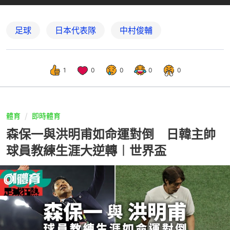
足球
日本代表隊
中村俊輔
1
0
0
0
0
體育
即時體育
森保一與洪明甫如命運對倒 日韓主帥
球員教練生涯大逆轉︱世界盃