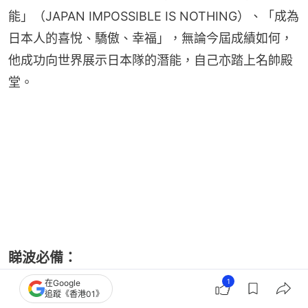
能」（JAPAN IMPOSSIBLE IS NOTHING）、「成為
日本人的喜悅、驕傲、幸福」，無論今屆成績如何，
他成功向世界展示日本隊的潛能，自己亦踏上名帥殿
堂。
睇波必備：
1
在Google
世界盃2026即時賽果+小組積分榜｜淘汰賽晉級形
追蹤《香港01》