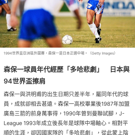
1994世界盃亞洲區外圍賽，森保一是日本正選中場。（Getty Images）
森保一球員年代經歷「多哈悲劇」 日本與
94世界盃擦肩
森保一與洪明甫的出生日期只差半年，屬同年代的球
員，成就卻相去甚遠。森保一高校畢業後1987年加盟
廣島三箭的前身萬事得，1990年曾到曼聯試腳，J-
League 1993年成立後長年是球隊中場軸心。相對平
順的生涯，卻因國家隊的「多哈悲劇」，從此蒙上陰