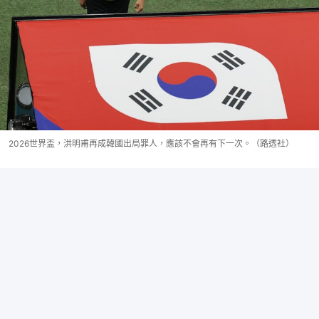
2026世界盃，洪明甫再成韓國出局罪人，應該不會再有下一次。（路透社）