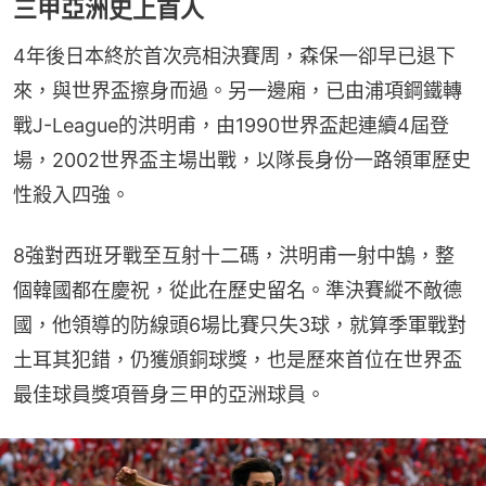
三甲亞洲史上首人
4年後日本終於首次亮相決賽周，森保一卻早已退下
來，與世界盃擦身而過。另一邊廂，已由浦項鋼鐵轉
戰J-League的洪明甫，由1990世界盃起連續4屆登
場，2002世界盃主場出戰，以隊長身份一路領軍歷史
性殺入四強。
8強對西班牙戰至互射十二碼，洪明甫一射中鵠，整
個韓國都在慶祝，從此在歷史留名。準決賽縱不敵德
國，他領導的防線頭6場比賽只失3球，就算季軍戰對
土耳其犯錯，仍獲頒銅球獎，也是歷來首位在世界盃
最佳球員獎項晉身三甲的亞洲球員。