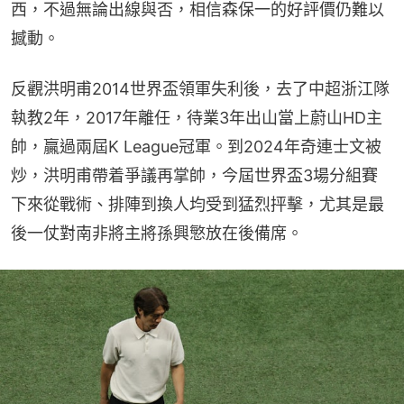
西，不過無論出線與否，相信森保一的好評價仍難以
撼動。
反觀洪明甫2014世界盃領軍失利後，去了中超浙江隊
執教2年，2017年離任，待業3年出山當上蔚山HD主
帥，贏過兩屆K League冠軍。到2024年奇連士文被
炒，洪明甫帶着爭議再掌帥，今屆世界盃3場分組賽
下來從戰術、排陣到換人均受到猛烈抨擊，尤其是最
後一仗對南非將主將孫興慜放在後備席。