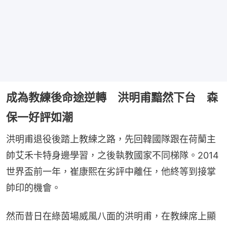
成為教練後命途逆轉 洪明甫黯然下台 森
保一好評如潮
洪明甫退役後踏上教練之路，先回韓國隊跟在荷蘭主
帥艾禾卡特身邊學習，之後執教國家不同梯隊。2014
世界盃前一年，崔康熙在劣評中離任，他終等到接掌
帥印的機會。
然而昔日在綠茵場威風八面的洪明甫，在教練席上顯