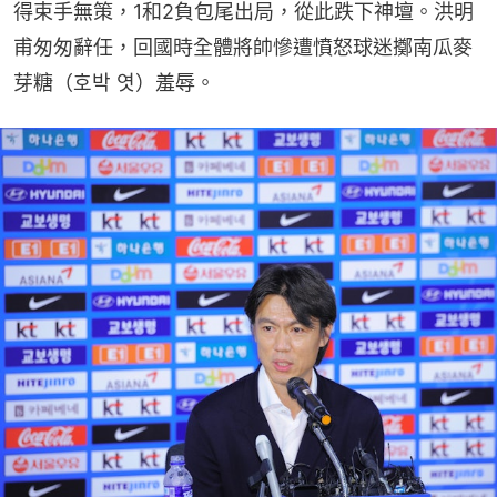
得束手無策，1和2負包尾出局，從此跌下神壇。洪明
甫匆匆辭任，回國時全體將帥慘遭憤怒球迷擲南瓜麥
芽糖（호박 엿）羞辱。