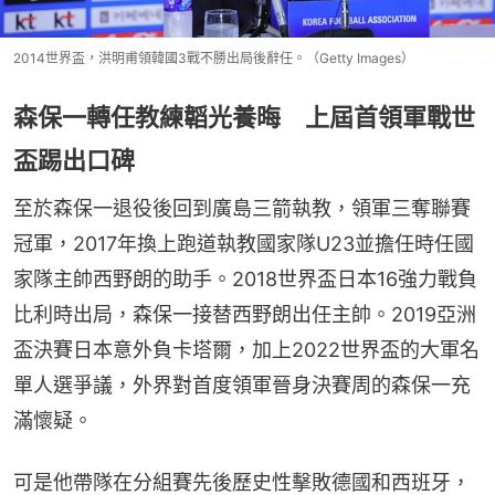
2014世界盃，洪明甫領韓國3戰不勝出局後辭任。（Getty Images）
森保一轉任教練韜光養晦 上屆首領軍戰世
盃踢出口碑
至於森保一退役後回到廣島三箭執教，領軍三奪聯賽
冠軍，2017年換上跑道執教國家隊U23並擔任時任國
家隊主帥西野朗的助手。2018世界盃日本16強力戰負
比利時出局，森保一接替西野朗出任主帥。2019亞洲
盃決賽日本意外負卡塔爾，加上2022世界盃的大軍名
單人選爭議，外界對首度領軍晉身決賽周的森保一充
滿懷疑。
可是他帶隊在分組賽先後歷史性擊敗德國和西班牙，