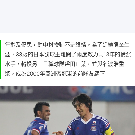
年齡及傷患，對中村俊輔不是終結。為了延續職業生
涯，38歲的日本罰球王離開了兩度效力共13年的橫濱
水手，轉投另一日職球隊磐田山葉，並與名波浩重
聚，成為2000年亞洲盃冠軍的前隊友麾下。