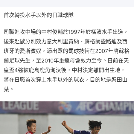
首次轉投水手以外的日職球隊
司職進攻中場的中村俊輔於1997年於橫濱水手出道，
後來赴歐分別效力意大利里賈納、蘇格蘭些路迪及西
班牙的愛斯賓奴，憑出眾的罰球技術在2007年膺蘇格
蘭足球先生，至2010年重返母會效力至今。日前在天
皇盃4強被鹿島鹿角淘汰後，中村決定離開出生地，
將在日職首次穿上水手以外的球衣，目的地是磐田山
葉。