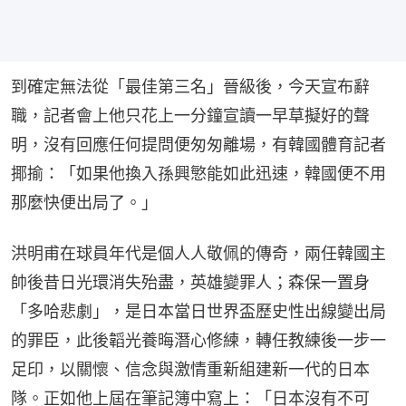
到確定無法從「最佳第三名」晉級後，今天宣布辭
職，記者會上他只花上一分鐘宣讀一早草擬好的聲
明，沒有回應任何提問便匆匆離場，有韓國體育記者
揶揄：「如果他換入孫興慜能如此迅速，韓國便不用
那麼快便出局了。」
洪明甫在球員年代是個人人敬佩的傳奇，兩任韓國主
帥後昔日光環消失殆盡，英雄變罪人；森保一置身
「多哈悲劇」，是日本當日世界盃歷史性出線變出局
的罪臣，此後韜光養晦潛心修練，轉任教練後一步一
足印，以關懷、信念與激情重新組建新一代的日本
隊。正如他上屆在筆記簿中寫上：「日本沒有不可