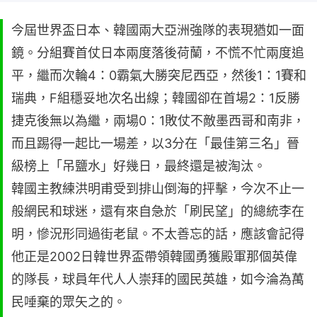
今屆世界盃日本、韓國兩大亞洲強隊的表現猶如一面
鏡。分組賽首仗日本兩度落後荷蘭，不慌不忙兩度追
平，繼而次輪4：0霸氣大勝突尼西亞，然後1：1賽和
瑞典，F組穩妥地次名出線；韓國卻在首場2：1反勝
捷克後無以為繼，兩場0：1敗仗不敵墨西哥和南非，
而且踢得一起比一場差，以3分在「最佳第三名」晉
級榜上「吊鹽水」好幾日，最終還是被淘汰。
韓國主教練洪明甫受到排山倒海的抨擊，今次不止一
般網民和球迷，還有來自急於「刷民望」的總統李在
明，慘況形同過街老鼠。不太善忘的話，應該會記得
他正是2002日韓世界盃帶領韓國勇獲殿軍那個英偉
的隊長，球員年代人人崇拜的國民英雄，如今淪為萬
民唾棄的眾矢之的。