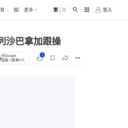
育
經濟
更多
01深圳
繁
觀點
|
简
健康
好食玩飛
登入
女
列沙巴拿加跟操
2
在Google
追蹤《香港01》