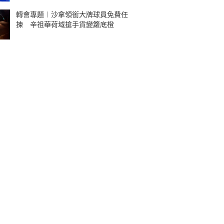
轉會專題︱沙拿領銜大牌球員免費任
揀 辛祖華荷域搶手貨變籮底橙