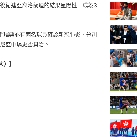
後衛迪亞高洛蘭迪的結果呈陽性，成為3
手瑞典亦有兩名球員確診新冠肺炎，分別
尼亞中場史雲貝治。
大）】