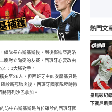
熱門文
，繼隊長布斯基斯後，到後衛迪亞高洛
二晚對立陶宛的友賽，西班牙亦要改由
以4：0大勝對手。
擴充至26人，但西班牙主帥安歷基只是
日確診新冠肺炎後，西班牙國家隊臨時徵
門將阿列沙巴拿加。
皇馬破紀錄
下雲尼斯
的防中布斯基斯是首位確診的西班牙國