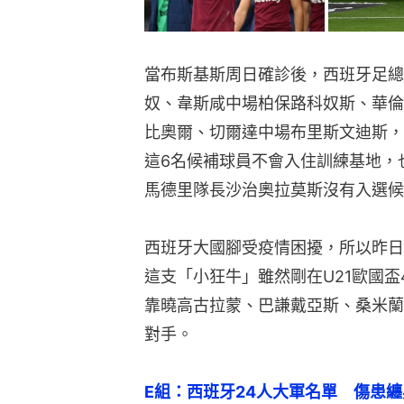
當布斯基斯周日確診後，西班牙足總
奴、韋斯咸中場柏保路科奴斯、華倫
比奧爾、切爾達中場布里斯文迪斯，
這6名候補球員不會入住訓練基地，
馬德里隊長沙治奧拉莫斯沒有入選候
西班牙大國腳受疫情困擾，所以昨日
這支「小狂牛」雖然剛在U21歐國
靠曉高古拉蒙、巴謙戴亞斯、桑米蘭
對手。
E組：西班牙24人大軍名單　傷患