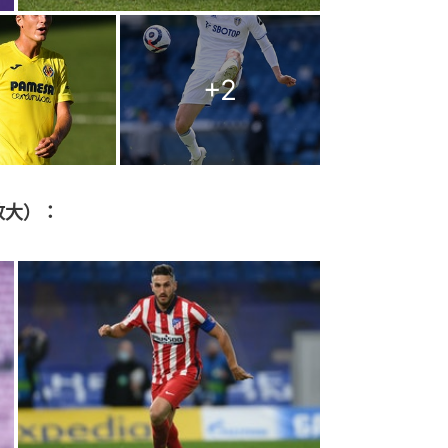
+
2
放大）：