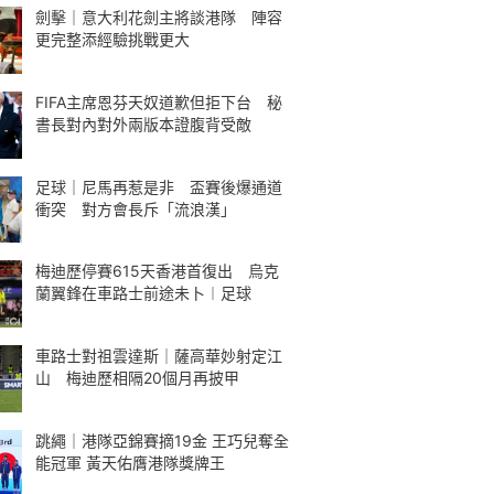
劍擊｜意大利花劍主將談港隊 陣容
更完整添經驗挑戰更大
FIFA主席恩芬天奴道歉但拒下台 秘
書長對內對外兩版本證腹背受敵
足球｜尼馬再惹是非 盃賽後爆通道
衝突 對方會長斥「流浪漢」
梅迪歷停賽615天香港首復出 烏克
蘭翼鋒在車路士前途未卜︱足球
車路士對祖雲達斯｜薩高華妙射定江
山 梅迪歷相隔20個月再披甲
跳繩｜港隊亞錦賽摘19金 王巧兒奪全
能冠軍 黃天佑膺港隊獎牌王