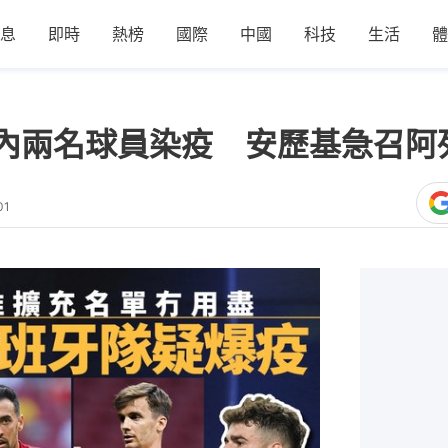
息
即時
熱榜
國際
中國
科技
生活
體
內兩名球員染疫 安歷基急召阿
01