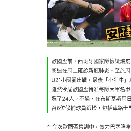
歐國盃前，西班牙國家隊懷疑爆疫
蘭迪在周二確診新冠肺炎。至於周
U21小國腳出戰，最後「小狂牛」
雖然今屆歐國盃特准每隊大軍名單
選了24人。不過，在布斯基斯周
召6位候補球員跟操，包括車路士
在今次歐國盃集訓中，效力巴塞隆拿