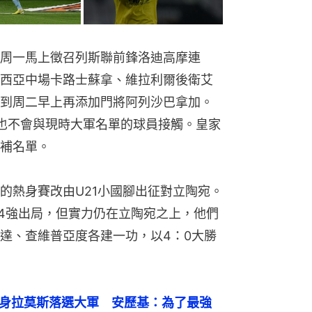
周一馬上徵召列斯聯前鋒洛迪高摩連
西亞中場卡路士蘇拿、維拉利爾後衛艾
到周二早上再添加門將阿列沙巴拿加。
也不會與現時大軍名單的球員接觸。皇家
補名單。
的熱身賽改由U21小國腳出征對立陶宛。
盃4強出局，但實力仍在立陶宛之上，他們
達、查維普亞度各建一功，以4：0大勝
纏身拉莫斯落選大軍　安歷基：為了最強