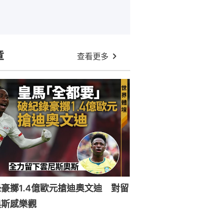
章
查看更多
豪擲1.4億歐元搶迪奧文迪 對留
奧斯感樂觀