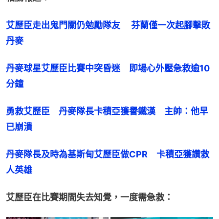
艾歷臣走出鬼門關仍勉勵隊友　 芬蘭僅一次起腳擊敗
丹麥
丹麥球星艾歷臣比賽中突昏迷　即場心外壓急救逾10
分鐘
勇救艾歷臣　丹麥隊長卡積亞獲譽鐵漢　主帥：他早
已崩潰
丹麥隊長及時為基斯甸艾歷臣做CPR　卡積亞獲讚救
人英雄
艾歷臣在比賽期間失去知覺，一度需急救：