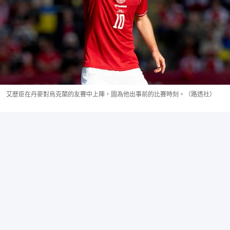
艾歷臣在丹麥對烏克蘭的友賽中上陣，圖為他出事前的比賽時刻。（路透社）