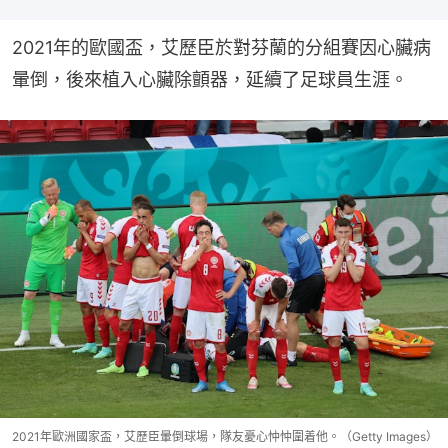
2021年的歐國盃，艾歷臣於對芬蘭的分組賽因心臟病
暈倒，後來植入心臟除顫器，延續了足球員生涯。
2021年歐洲國家盃，艾歷臣暈倒球場，隊友憂心忡忡圍着他。（Getty Images）