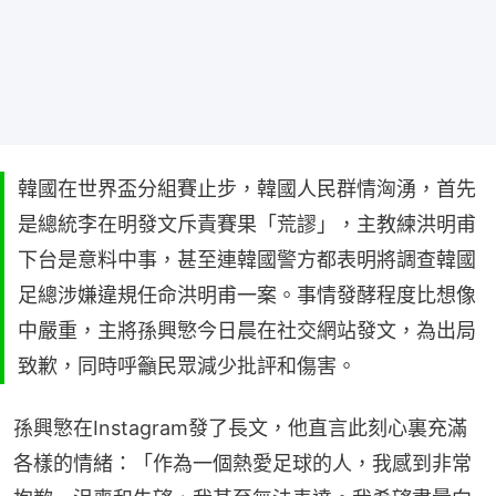
韓國在世界盃分組賽止步，韓國人民群情洶湧，首先
是總統李在明發文斥責賽果「荒謬」，主教練洪明甫
下台是意料中事，甚至連韓國警方都表明將調查韓國
足總涉嫌違規任命洪明甫一案。事情發酵程度比想像
中嚴重，主將孫興慜今日晨在社交網站發文，為出局
致歉，同時呼籲民眾減少批評和傷害。
孫興慜在Instagram發了長文，他直言此刻心裏充滿
各樣的情緒：「作為一個熱愛足球的人，我感到非常