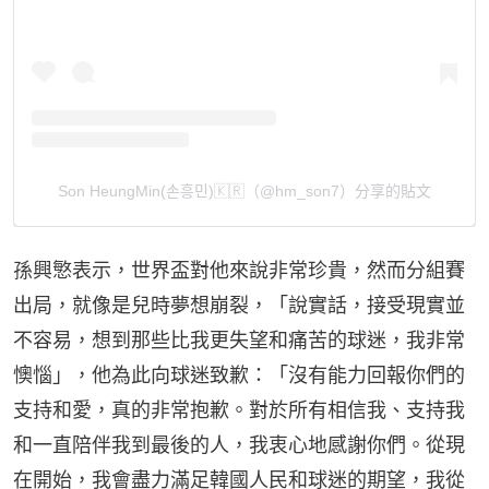
Son HeungMin(손흥민)🇰🇷（@hm_son7）分享的貼文
孫興慜表示，世界盃對他來說非常珍貴，然而分組賽
出局，就像是兒時夢想崩裂，「說實話，接受現實並
不容易，想到那些比我更失望和痛苦的球迷，我非常
懊惱」，他為此向球迷致歉：「沒有能力回報你們的
支持和愛，真的非常抱歉。對於所有相信我、支持我
和一直陪伴我到最後的人，我衷心地感謝你們。從現
在開始，我會盡力滿足韓國人民和球迷的期望，我從