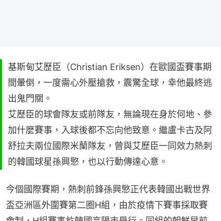
基斯甸艾歷臣（Christian Eriksen）在歐國盃賽事期
間暈倒，一度需心外壓搶救，震驚全球，幸他最終逃
出鬼門關。
艾歷臣的球會隊友或前隊友，無論現在身於何地、參
加什麼賽事，入球後都不忘向他致意。繼盧卡古及阿
舒拉夫兩位國際米蘭隊友，曾與艾歷臣一同效力熱刺
的韓國球星孫興慜，也以行動傳達心意。
今個國際賽期，熱刺前鋒孫興慜正代表韓國出戰世界
盃亞洲區外圍賽第二圈H組，由於疫情下賽事採取賽
會制，H組賽事於韓國高陽市舉行。同組的朝鮮早前