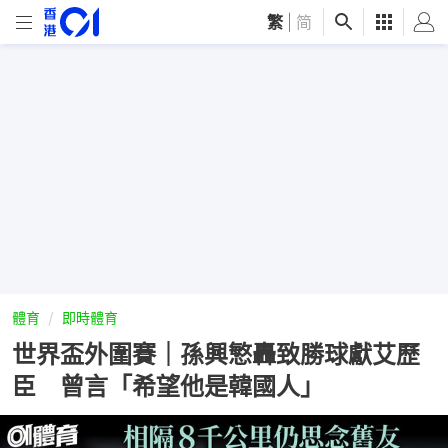
繁
|
简
體育
即時體育
世界盃外圍賽｜孫興慜轟致勝球獻艾歷
臣 曾言「希望他是韓國人」