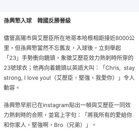
孫興慜入球　韓國反勝晉級
儘管高陽市與艾歷臣所在地哥本哈根相距接近8000公
里，但孫興慜當然不忘舊友，入球後，立刻舉起
「23」手勢衝向鏡頭，象徵艾歷臣效力熱刺時所穿的
23號球衣；他再向着鏡頭以英語大叫：「Chris,  stay 
strong, I love you!（艾歷臣，堅強，我愛你）」令人
動容。
孫興慜早前已在instagram貼出一幀與艾歷臣一同效
力熱刺時的合照，並寫上字句：「將我所有的愛給你
和你家人，堅強啊，Bro（兄弟）」。