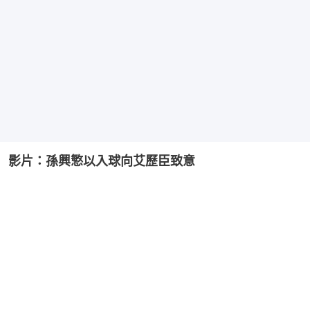
影片：孫興慜以入球向艾歷臣致意