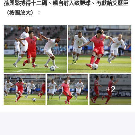
孫興慜搏得十二碼、親自射入致勝球、再獻給艾歷臣
（按圖放大）：
+
2