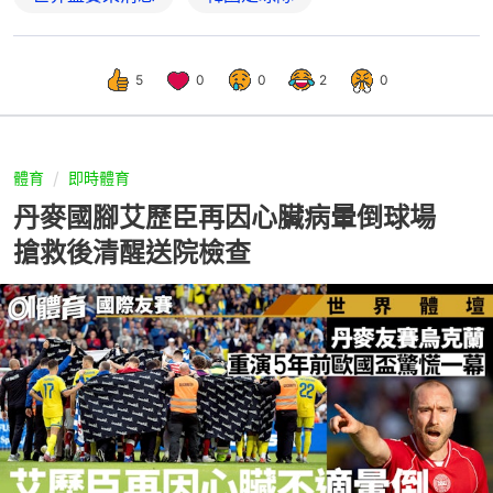
5
0
0
2
0
體育
即時體育
丹麥國腳艾歷臣再因心臟病暈倒球場
搶救後清醒送院檢查