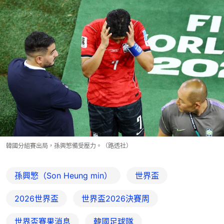
韓國分組賽出局，孫興慜備受壓力。（路透社）
孫興慜（Son Heung min）
世界盃
2026世界盃
世界盃2026決賽周
世界盃賽果消息
韓國足球隊