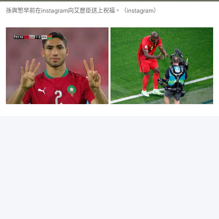
孫興慜早前在instagram向艾歷臣送上祝福。（instagram）