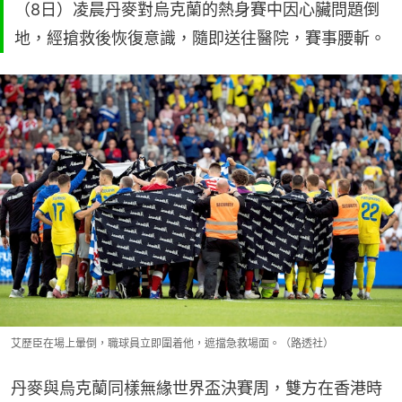
（8日）凌晨丹麥對烏克蘭的熱身賽中因心臟問題倒
地，經搶救後恢復意識，隨即送往醫院，賽事腰斬。
艾歷臣在場上暈倒，職球員立即圍着他，遮擋急救場面。（路透社）
丹麥與烏克蘭同樣無緣世界盃決賽周，雙方在香港時