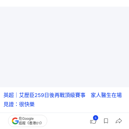
英超｜艾歷臣259日後再戰頂級賽事 家人醫生在場
見證：很快樂
歐國盃︱丹麥隊長及時為基斯甸艾歷臣做CPR 卡積
6
在Google
追蹤《香港01》
亞獲讚救人英雄