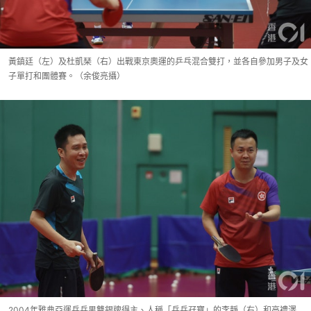
黃鎮廷（左）及杜凱琹（右）出戰東京奧運的乒乓混合雙打，並各自參加男子及女
子單打和團體賽。（余俊亮攝）
2004年雅典亞運乒乓男雙銀牌得主、人稱「乒乓孖寶」的李靜（右）和高禮澤