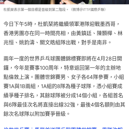
杜凱琹表示第一個目標是晉級到第二階段。（微博＠ITTF國際乒聯）
今日下午5時，杜凱琹將繼續領軍港隊迎戰墨西哥，
香港男團亦在同一時間亮相，由黃鎮廷、陳顥樺、林
兆恒、姚鈞濤、關文皓組隊出戰，對手是南非。
兩年一度的世界乒乓球團體錦標賽即將在4月28日開
鑼，今年是賽事100周年，特意返回第一年的主辦地
點倫敦上演。團體世錦賽男、女子各64隊參賽，小組
賽1A與1B兩組，1A組的8隊為種子球隊，憑小組賽成
績爭種子排名，其餘球隊被分成14個小組，各組首名
與6隊最佳次名將直接出線32強，最後4個名額則由其
餘次名球隊以附加賽爭晉級。