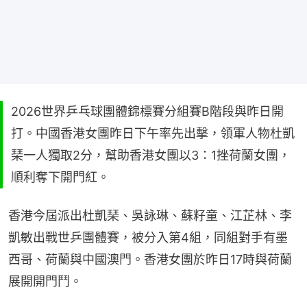
2026世界乒乓球團體錦標賽分組賽B階段與昨日開
打。中國香港女團昨日下午率先出擊，領軍人物杜凱
琹一人獨取2分，幫助香港女團以3：1挫荷蘭女團，
順利奪下開門紅。
香港今屆派出杜凱琹、吳詠琳、蘇籽童、江芷林、李
凱敏出戰世乒團體賽，被分入第4組，同組對手有墨
西哥、荷蘭與中國澳門。香港女團於昨日17時與荷蘭
展開開門鬥。