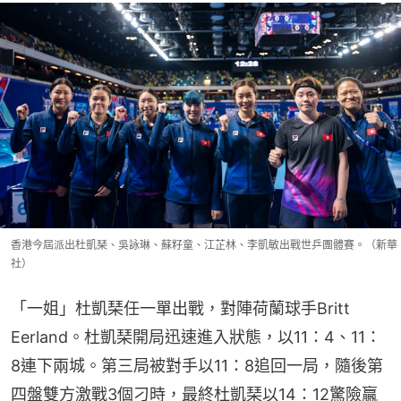
香港今屆派出杜凱琹、吳詠琳、蘇籽童、江芷林、李凱敏出戰世乒團體賽。（新華
社）
「一姐」杜凱琹任一單出戰，對陣荷蘭球手Britt 
Eerland。杜凱琹開局迅速進入狀態，以11：4、11：
8連下兩城。第三局被對手以11：8追回一局，隨後第
四盤雙方激戰3個刁時，最終杜凱琹以14：12驚險贏