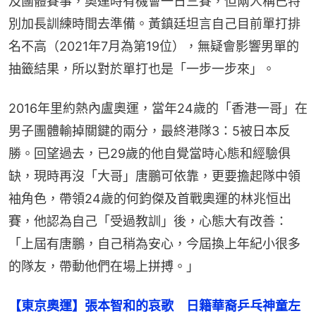
及團體賽事，奧運時有機會一日三賽，但兩人稱已特
別加長訓練時間去準備。黃鎮廷坦言自己目前單打排
名不高（2021年7月為第19位），無疑會影響男單的
抽籤結果，所以對於單打也是「一步一步來」。
2016年里約熱內盧奧運，當年24歲的「香港一哥」在
男子團體輸掉關鍵的兩分，最終港隊3：5被日本反
勝。回望過去，已29歲的他自覺當時心態和經驗俱
缺，現時再沒「大哥」唐鵬可依靠，更要擔起隊中領
袖角色，帶領24歲的何鈞傑及首戰奧運的林兆恒出
賽，他認為自己「受過教訓」後，心態大有改善：
「上屆有唐鵬，自己稍為安心，今屆換上年紀小很多
的隊友，帶動他們在場上拼搏。」
【東京奧運】張本智和的哀歌　日籍華裔乒乓神童左