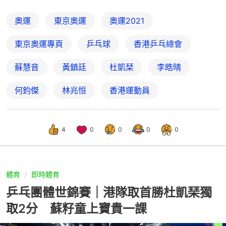
奧運
東京奧運
奧運2021
東京奧運專頁
乒乓球
香港乒乓總會
蘇慧音
黃鎮廷
杜凱琹
李皓晴
何鈞傑
林兆恒
香港運動員
4
0
0
0
0
體育
即時體育
乒乓團體世錦賽｜港隊取首勝杜凱琹獨
取2分 蘇籽童上寶貴一課