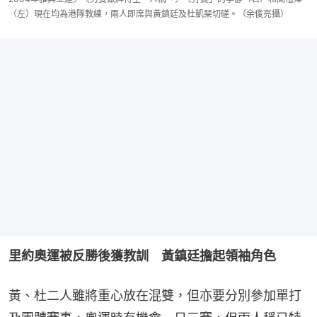
（左）現在均為港隊教練，兩人即席與黃鎮廷及杜凱琹切磋。（余俊亮攝）
里約奧運被反勝後獲教訓　黃鎮廷擔起領袖角色
黃、杜二人雖將重心放在混雙，但亦要分別參加單打