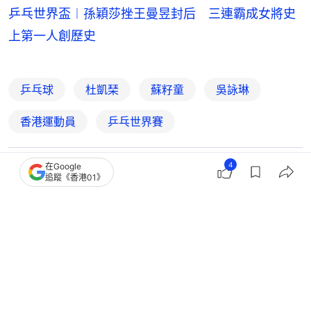
乒乓世界盃︱孫穎莎挫王曼昱封后 三連霸成女將史
上第一人創歷史
乒乓球
杜凱琹
蘇籽童
吳詠琳
香港運動員
乒乓世界賽
4
在Google
3
0
0
0
0
追蹤《香港01》
體育
即時體育
WTT薩格勒布挑戰賽｜黃鎮廷杜凱琹速
勝闖決賽 力爭今年第二冠