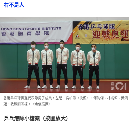
右不是人
香港乒乓球奧運代表隊男子成員，左起：吳柏男（後備）、何鈞傑、林兆恒、黃鎮
廷、教練劉國棟。（余俊亮攝）
乒乓港隊小檔案（按圖放大）