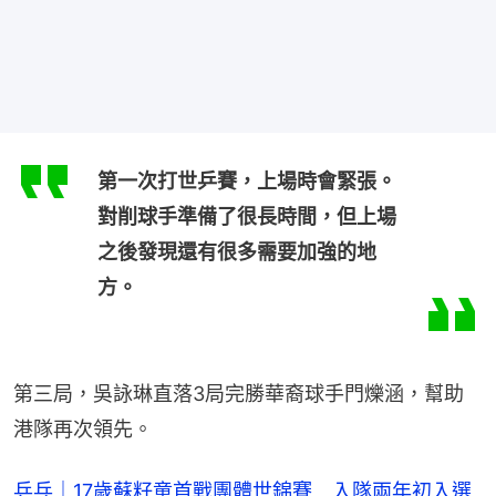
第一次打世乒賽，上場時會緊張。
對削球手準備了很長時間，但上場
之後發現還有很多需要加強的地
方。
第三局，吳詠琳直落3局完勝華裔球手門爍涵，幫助
港隊再次領先。
乒乓｜17歲蘇籽童首戰團體世錦賽 入隊兩年初入選