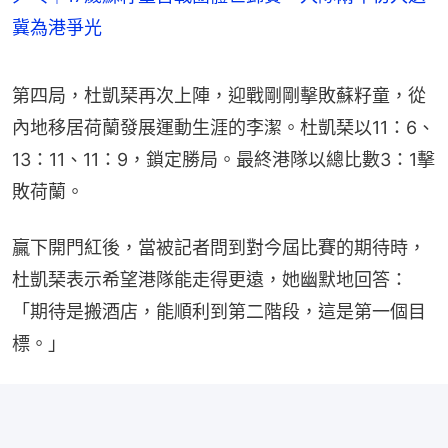
冀為港爭光
第四局，杜凱琹再次上陣，迎戰剛剛擊敗蘇籽童，從
內地移居荷蘭發展運動生涯的李潔。杜凱琹以11：6、
13：11、11：9，鎖定勝局。最終港隊以總比數3：1擊
敗荷蘭。
贏下開門紅後，當被記者問到對今屆比賽的期待時，
杜凱琹表示希望港隊能走得更遠，她幽默地回答：
「期待是搬酒店，能順利到第二階段，這是第一個目
標。」