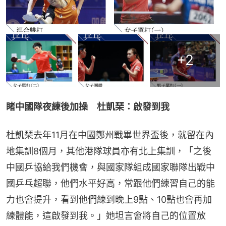
+
2
睹中國隊夜練後加操　杜凱琹：啟發到我
杜凱琹去年11月在中國鄭州戰畢世界盃後，就留在內
地集訓8個月，其他港隊球員亦有北上集訓，「之後
中國乒協給我們機會，與國家隊組成國家聯隊出戰中
國乒乓超聯，他們水平好高，常跟他們練習自己的能
力也會提升，看到他們練到晚上9點、10點也會再加
練體能，這啟發到我。」她坦言會將自己的位置放