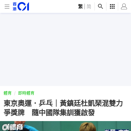
繁
|
简
體育
即時體育
東京奧運．乒乓｜黃鎮廷杜凱琹混雙力
爭獎牌 隨中國隊集訓獲啟發