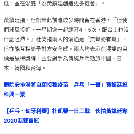
低，並在混雙「為黃鎮廷創造更多機會」。
黃鎮廷指，杜凱琹此前雖較少時間留在香港，「但我
們球風接近，一星期會一起練習4、5次，配合上也沒
什麼阻滯。」杜笑指兩人的溝通是「無聲勝有聲」，
但亦能互相給予對方安全感。兩人均表示在混雙的目
標是贏得獎牌，主要對手為傳統乒乓勁旅中國、日
本、韓國和台灣。
體院安排港將自願接種疫苗　乒乓「一哥」黃鎮廷投
科興一票
【乒乓．匈牙利賽】杜凱琹一日三戰　伙拍黃鎮廷奪
2020混雙首冠