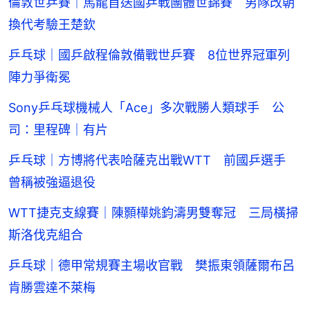
倫敦世乒賽｜馬龍首送國乒戰團體世錦賽 男隊改朝
換代考驗王楚欽
乒乓球｜國乒啟程倫敦備戰世乒賽 8位世界冠軍列
陣力爭衛冕
Sony乒乓球機械人「Ace」多次戰勝人類球手 公
司：里程碑｜有片
乒乓球｜方博將代表哈薩克出戰WTT 前國乒選手
曾稱被強逼退役
WTT捷克支線賽｜陳顥樺姚鈞濤男雙奪冠 三局橫掃
斯洛伐克組合
乒乓球｜德甲常規賽主場收官戰 樊振東領薩爾布呂
肯勝雲達不萊梅