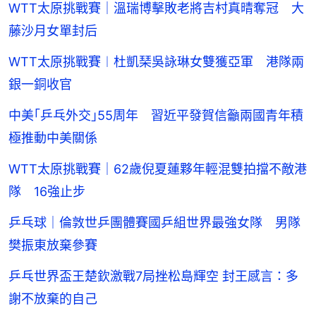
WTT太原挑戰賽｜溫瑞博擊敗老將吉村真晴奪冠 大
藤沙月女單封后
WTT太原挑戰賽︱杜凱琹吳詠琳女雙獲亞軍 港隊兩
銀一銅收官
中美｢乒乓外交｣55周年 習近平發賀信籲兩國青年積
極推動中美關係
WTT太原挑戰賽｜62歲倪夏蓮夥年輕混雙拍擋不敵港
隊 16強止步
乒乓球｜倫敦世乒團體賽國乒組世界最強女隊 男隊
樊振東放棄參賽
乒乓世界盃王楚欽激戰7局挫松島輝空 封王感言：多
謝不放棄的自己