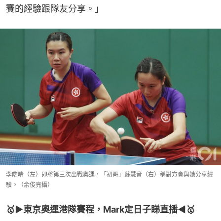
賽的經驗跟隊友分享。」
李皓晴（左）即將第三次出戰奧運，「初哥」蘇慧音（右）稱對方會與她分享經
驗。（余俊亮攝）
🥇▶️東京奧運港隊賽程，Mark定日子睇直播◀️🥇