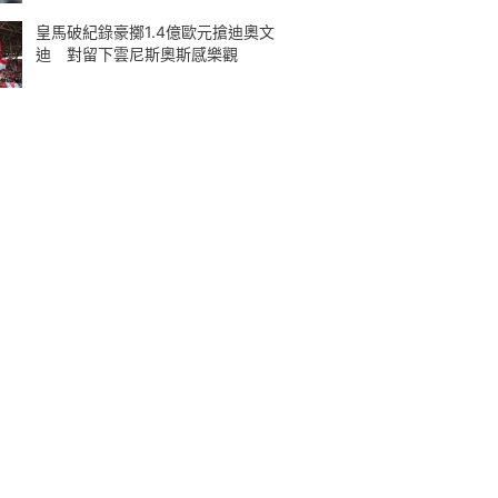
皇馬破紀錄豪擲1.4億歐元搶迪奧文
迪 對留下雲尼斯奧斯感樂觀