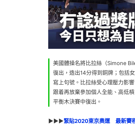
美國體操名將比拉絲（Simone B
復出，造出14分得到銅牌；包括
寫上句號。比拉絲受心理壓力影響
跟着再放棄參加個人全能、高低槓
平衡木決賽中復出。
▶▶▶
緊貼2020東京奧運　最新賽