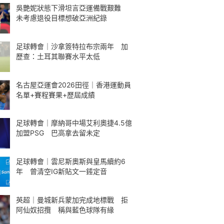
吳艷妮狀態下滑坦言亞運備戰艱難
未考慮退役目標想破亞洲紀錄
足球轉會｜沙拿簽特拉布宗兩年 加
歷查：土耳其聯賽水平太低
名古屋亞運會2026田徑｜香港運動員
名單+賽程賽果+歷屆成績
足球轉會｜摩納哥中場艾利奧捷4.5億
加盟PSG 巴高拿去留未定
足球轉會｜雲尼斯奧斯與皇馬續約6
年 曾清空IG新貼文一錘定音
英超｜曼城新兵蒙加完成地標戰 拒
阿仙奴招攬 稱與藍色球隊有緣