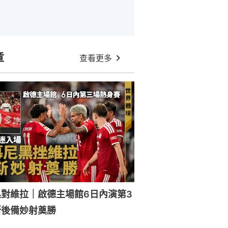
章
查看更多
對維拉｜啟德主場館6日內演第3
斯後備妙射奠勝