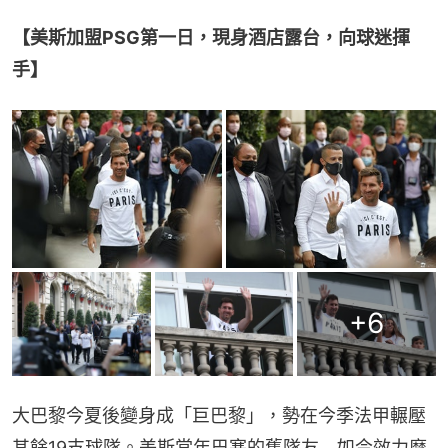
【美斯加盟PSG第一日，現身酒店露台，向球迷揮
手】
+
6
大巴黎今夏後變身成「巨巴黎」，勢在今季法甲輾壓
其餘19支球隊。美斯當年巴塞的舊隊友﹑如今效力摩