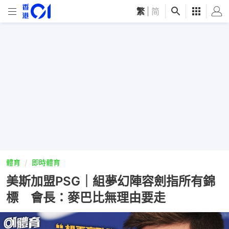
繁
|
简
體育
即時體育
美斯加盟PSG｜組夢幻陣容劍指所有錦
標 會長：麥巴比無理由要走