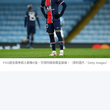
PSG過去兩季殺入歐聯4強，可惜同樣與獎盃無緣。（資料圖片／Getty Images）