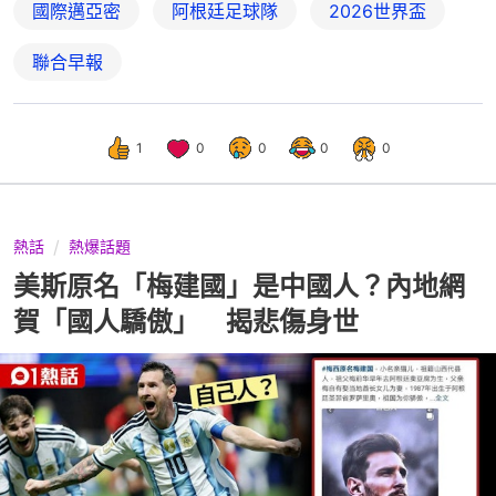
國際邁亞密
阿根廷足球隊
2026世界盃
聯合早報
1
0
0
0
0
熱話
熱爆話題
美斯原名「梅建國」是中國人？內地網
賀「國人驕傲」 揭悲傷身世