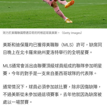
效力於美職聯國際邁亞密的阿根廷球員美斯。（Getty Images）
美斯和迪保羅均已獲得美職聯（MLS）許可，缺席同
日晚上在北卡羅來納州夏洛特舉行的全明星賽。
MLS通常會派出由聯賽頂級球員組成的聯隊參加明星
賽，今年的對手是一支來自墨西哥球隊的代表隊。
通常情況下，球員必須參加該比賽，除非因傷缺陣，
不過美斯從未參加過這項賽事，去年他就因為缺席被
處以一場禁賽。