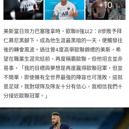
+
10
美斯當日效力巴塞隆拿時，歐聯8強以2：8慘敗予拜
仁慕尼黑腳下，成為他生涯最黑暗的一天，便觸發往
後的轉會風波。過往曾4度高舉歐聯錦標的美斯，希
望在職業生涯完結前，再度稱霸歐聯，但他坦言並非
易事，「我的目標與夢想是再度贏得歐聯冠軍，但並
不簡單，即使擁有全世界最強的陣容也可落敗，這就
是足球。我對球隊及隊友十分有信心，我相信我們十
分接近歐聯冠軍。」