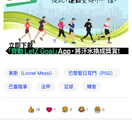
美斯（Lionel Messi）
巴黎聖日耳門（PSG）
巴塞隆拿
法甲
足球
轉會
18
1
0
1
0