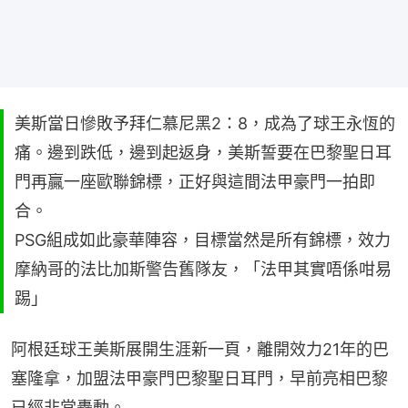
美斯當日慘敗予拜仁慕尼黑2：8，成為了球王永恆的
痛。邊到跌低，邊到起返身，美斯誓要在巴黎聖日耳
門再贏一座歐聯錦標，正好與這間法甲豪門一拍即
合。
PSG組成如此豪華陣容，目標當然是所有錦標，效力
摩納哥的法比加斯警告舊隊友，「法甲其實唔係咁易
踢」
阿根廷球王美斯展開生涯新一頁，離開效力21年的巴
塞隆拿，加盟法甲豪門巴黎聖日耳門，早前亮相巴黎
已經非常轟動。