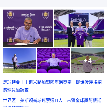
+
4
足球轉會｜卡斯米路加盟國際邁亞密 即爆涉違規招
攬球員遭調查
世界盃｜美斯領銜球迷票選11人 未獲金球獎阿根廷