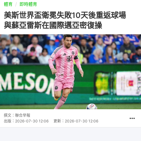
體育
即時體育
美斯世界盃衛冕失敗10天後重返球場
與蘇亞雷斯在國際邁亞密復操
撰文：
聯合早報
出版：
2026-07-30 12:06
更新：
2026-07-30 12:06