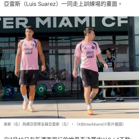
亞雷斯（Luis Suarez）一同走上訓練場的畫面。
美斯（右）與邁亞密隊友蘇亞雷斯（左）。（X@InterMiamiCF影片截圖）