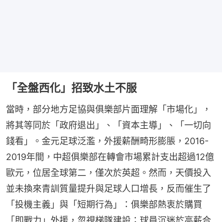
「全盤西化」招致水土不服
當時，部分地方足協與俱樂部片面理解「市場化」，
將其等同於「政府退出」、「資本主導」、「一切向
錢看」。金元足球泛濫，外援薪酬畸形膨脹，2016-
2019年間，中超俱樂部在轉會市場累計支出超過12億
歐元，位居全球第二，僅次於英超。然而，天價投入
並未換來青訓質量提升與足球人口增長，反而催生了
「投機主義」與「短期行為」：俱樂部熱衷於購買
「即戰力」外援，忽視梯隊建設；球員沉迷於高薪合