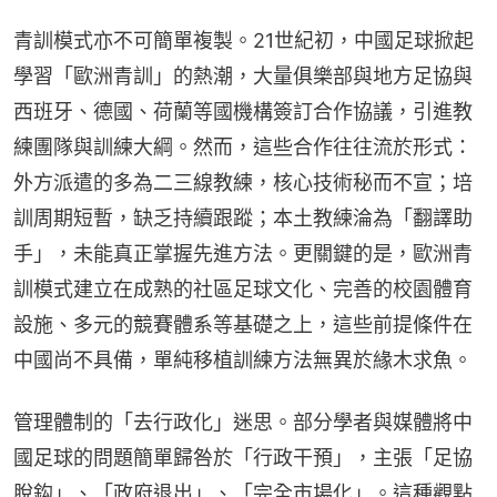
青訓模式亦不可簡單複製。21世紀初，中國足球掀起
學習「歐洲青訓」的熱潮，大量俱樂部與地方足協與
西班牙、德國、荷蘭等國機構簽訂合作協議，引進教
練團隊與訓練大綱。然而，這些合作往往流於形式：
外方派遣的多為二三線教練，核心技術秘而不宣；培
訓周期短暫，缺乏持續跟蹤；本土教練淪為「翻譯助
手」，未能真正掌握先進方法。更關鍵的是，歐洲青
訓模式建立在成熟的社區足球文化、完善的校園體育
設施、多元的競賽體系等基礎之上，這些前提條件在
中國尚不具備，單純移植訓練方法無異於緣木求魚。
管理體制的「去行政化」迷思。部分學者與媒體將中
國足球的問題簡單歸咎於「行政干預」，主張「足協
脫鈎」、「政府退出」、「完全市場化」。這種觀點