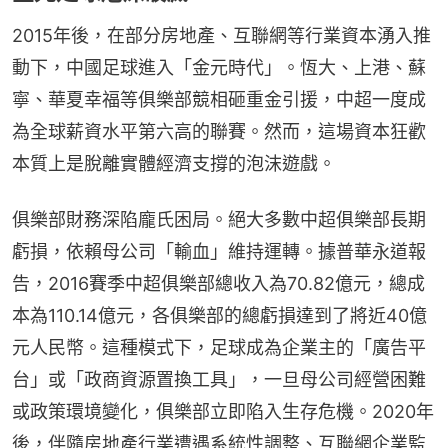
2015年後，在部分房地產、互聯網等行業資本湧入推
動下，中國足球進入「金元時代」。恆大、上港、蘇
寧、華夏幸福等俱樂部競相砸重金引援，中超一度成
為全球薪資水平第六高的聯賽。然而，這場資本狂歡
本質上是脫離實體經濟支撐的泡沫遊戲。
俱樂部財務深陷龐氏困局。絕大多數中超俱樂部長期
虧損，依賴母公司「輸血」維持運轉。據普華永道報
告，2016賽季中超俱樂部總收入為70.82億元，總成
本為110.14億元，各俱樂部的總虧損達到了將近40億
元人民幣。這種模式下，足球成為企業主的「廣告平
台」或「政商資源置換工具」，一旦母公司經營困難
或政策環境變化，俱樂部立即陷入生存危機。2020年
後，伴隨房地產行業遭遇系統性調整、互聯網企業監