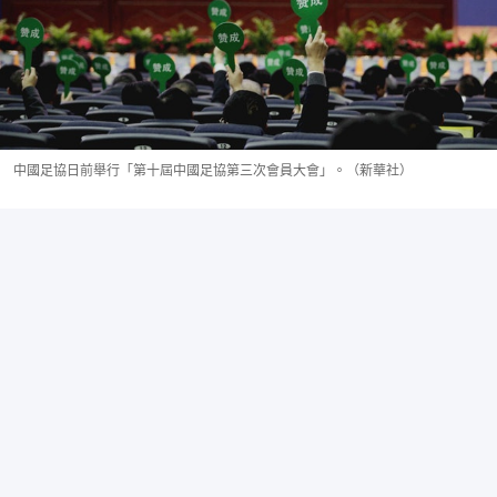
中國足協日前舉行「第十屆中國足協第三次會員大會」。（新華社）