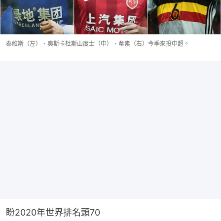
泰維斯（左）、奧斯卡杜斯山度士（中）、韋素（右）今季來投中超。
盼2020年世界排名頭70