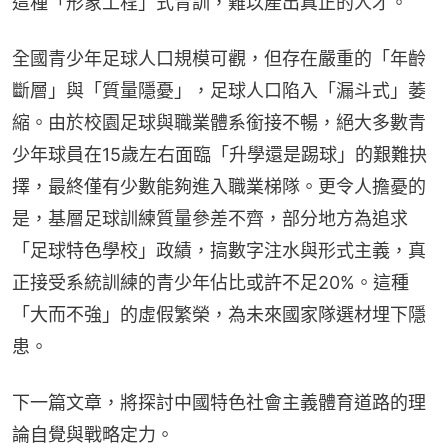
這種「形象工程」式青訓，難以產出真正的人才。
全國青少年足球人口規模可觀，但存在嚴重的「年齡
斷層」與「質量隱憂」，足球人口陷入「漏斗式」萎
縮。由於校園足球與職業體系銜接不暢，絕大多數青
少年球員在15歲左右面臨「升學還是踢球」的艱難抉
擇，最終僅有少數能夠進入職業梯隊。更令人擔憂的
是，基層足球訓練質量參差不齊，部分地方為追求
「足球特色學校」政績，搞數字注水與形式主義，真
正接受系統訓練的青少年佔比或許不足20%。這種
「大而不強」的虛假繁榮，為未來國家隊選材埋下隱
患。
下一篇文章，將探討中國特色社會主義體育道路的理
論自覺與戰略定力。