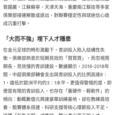
管趨嚴，江蘇蘇寧、天津天海、重慶兩江競技等多家
俱樂部接連解散或退出，對聯賽穩定性與球迷信心造
成沉重打擊。
「大而不強」埋下人才隱患
在金元足球的畸形激勵下，青訓投入陷入結構性失
衡。俱樂部熱衷於短期見效的「買買買」，而忽視周
期長、見效慢的青訓建設。數據顯示，2016-2018年
間，中超俱樂部轉會支出與青訓投入的比例高達8：
1，遠低於歐洲平均的3：1水平。更值得警惕的是，即
便是有限的青訓投入，也存在「重硬件、輕軟件」的
傾向：動輒數億元興建豪華訓練基地，卻在教練員培
養、競賽體系搭建、科研支撐等核心環節投入不足。