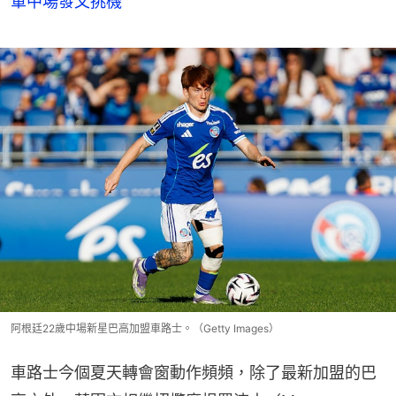
阿根廷22歲中場新星巴高加盟車路士。（Getty Images）
車路士今個夏天轉會窗動作頻頻，除了最新加盟的巴
高之外，藍軍亦相繼招攬摩根羅渣士（Morgan 