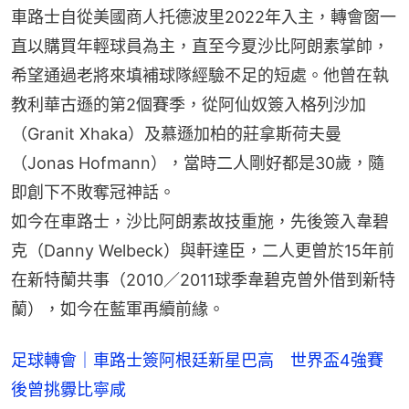
車路士自從美國商人托德波里2022年入主，轉會窗一
直以購買年輕球員為主，直至今夏沙比阿朗素掌帥，
希望通過老將來填補球隊經驗不足的短處。他曾在執
教利華古遜的第2個賽季，從阿仙奴簽入格列沙加
（Granit Xhaka）及慕遜加柏的莊拿斯荷夫曼
（Jonas Hofmann），當時二人剛好都是30歲，隨
即創下不敗奪冠神話。
如今在車路士，沙比阿朗素故技重施，先後簽入韋碧
克（Danny Welbeck）與軒達臣，二人更曾於15年前
在新特蘭共事（2010／2011球季韋碧克曾外借到新特
蘭），如今在藍軍再續前緣。
足球轉會｜車路士簽阿根廷新星巴高 世界盃4強賽
後曾挑釁比寧咸