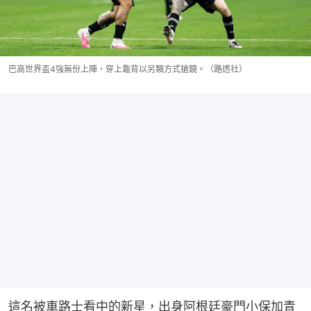
巴高世界盃4強無份上陣，穿上龜背以另類方式搶鏡。（路透社）
這名被車路士看中的新星，出身阿根廷豪門小保加青