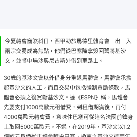
今夏轉會窗煞科日，西甲勁旅馬德里體育會一出一入
兩宗交易成為焦點，他們從巴塞隆拿簽回舊將基沙
文，並將中場沙奧尼古斯外借到車路士。
30歲的基沙文會以外借身分重返馬體會，馬體會承擔
起基沙文的人工，而且交易中包括強制買斷條款，馬
體會必須之後買斷基沙文。據《ESPN》稱，馬體會
先要支付1000萬歐元租借費，到租借期滿後，再付
4000萬歐元轉會費，意味住巴塞可從這名法國前鋒身
上取回5000萬歐元。不過，在2019年，基沙文以1.2
億歐元身價從馬體會轉投巴塞，換言之基沙文這兩年