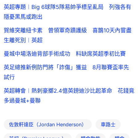
英超專題︱Big 6球隊5隊易帥爭標呈亂局 列強各有
隱憂黑馬或跑出
賀維突離紐卡素 曾領軍奇蹟護級 喜鵲10天內嘗盡
生離死別︱英超
曼城中場洛迪背部手術成功 料缺席英超季初比賽
英足總推新例防門將「詐傷」獲益 8月聯賽盃率先
試行
英超轉會︱熱刺豪擲2.4億英鎊迪沙比起革命 花錢竟
多過曼城+曼聯
佐敦軒達臣（Jordan Henderson）
車路士