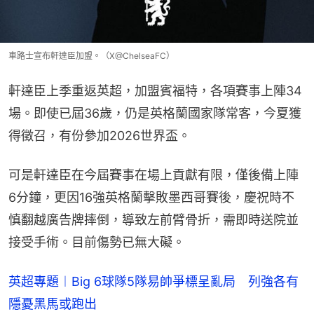
車路士宣布軒達臣加盟。（X@ChelseaFC）
軒達臣上季重返英超，加盟賓福特，各項賽事上陣34
場。即使已屆36歲，仍是英格蘭國家隊常客，今夏獲
得徵召，有份參加2026世界盃。
可是軒達臣在今屆賽事在場上貢獻有限，僅後備上陣
6分鐘，更因16強英格蘭擊敗墨西哥賽後，慶祝時不
慎翻越廣告牌摔倒，導致左前臂骨折，需即時送院並
接受手術。目前傷勢已無大礙。
英超專題︱Big 6球隊5隊易帥爭標呈亂局 列強各有
隱憂黑馬或跑出