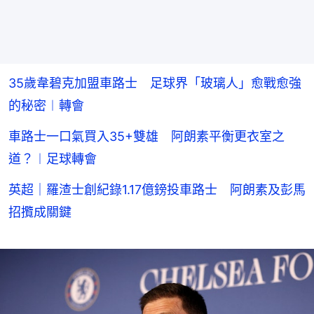
35歲韋碧克加盟車路士 足球界「玻璃人」愈戰愈強
的秘密︱轉會
車路士一口氣買入35+雙雄 阿朗素平衡更衣室之
道？︱足球轉會
英超｜羅渣士創紀錄1.17億鎊投車路士 阿朗素及彭馬
招攬成關鍵