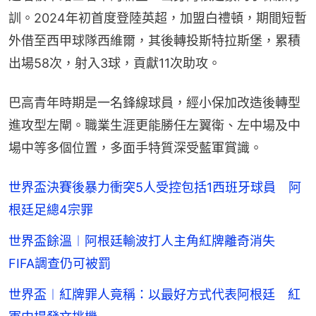
訓。2024年初首度登陸英超，加盟白禮頓，期間短暫
外借至西甲球隊西維爾，其後轉投斯特拉斯堡，累積
出場58次，射入3球，貢獻11次助攻。
巴高青年時期是一名鋒線球員，經小保加改造後轉型
進攻型左閘。職業生涯更能勝任左翼衛、左中場及中
場中等多個位置，多面手特質深受藍軍賞識。
世界盃決賽後暴力衝突5人受控包括1西班牙球員 阿
根廷足總4宗罪
世界盃餘溫︱阿根廷輸波打人主角紅牌離奇消失
FIFA調查仍可被罰
世界盃︱紅牌罪人竟稱：以最好方式代表阿根廷 紅
軍中場發文挑機