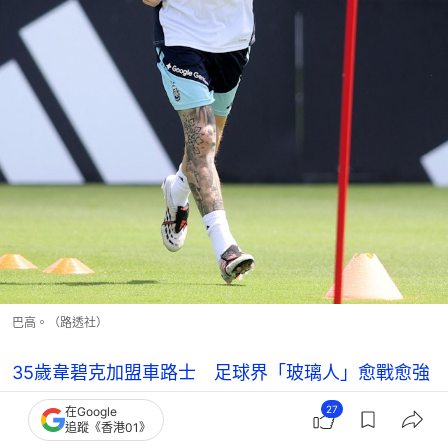
巴高。（路透社）
35歲韋碧克加盟車路士 足球界「玻璃人」愈戰愈強
的秘密︱轉會
27
在Google
英超專題︱Big 6球隊5隊易帥爭標呈亂局 列強各有
追蹤《香港01》