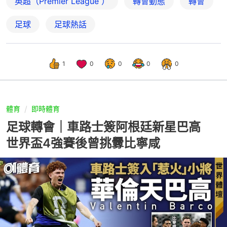
英超（Premier League ）
轉會動態
轉會
足球
足球熱話
1
0
0
0
0
體育
即時體育
足球轉會｜車路士簽阿根廷新星巴高
世界盃4強賽後曾挑釁比寧咸