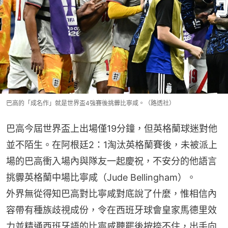
巴高的「成名作」就是世界盃4強賽後挑釁比寧咸。（路透社）
巴高今屆世界盃上出場僅19分鐘，但英格蘭球迷對他
並不陌生。在阿根廷2：1淘汰英格蘭賽後，未被派上
場的巴高衝入場內與隊友一起慶祝，不安分的他語言
挑釁英格蘭中場比寧咸（Jude Bellingham）。
外界無從得知巴高對比寧咸對底說了什麼，惟相信內
容帶有種族歧視成份，令在西班牙球會皇家馬德里效
力並精通西班牙語的比寧咸聽罷後按捺不住，出手向