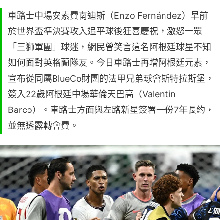
車路士中場安素費南迪斯（Enzo Fernández）早前
於世界盃準決賽攻入追平球後狂喜慶祝，激怒一眾
「三獅軍團」球迷，網民曾笑言這名阿根廷球星不知
如何面對英格蘭隊友。今日車路士再增阿根廷元素，
宣布從同屬BlueCo財團的法甲兄弟球會斯特拉斯堡，
簽入22歲阿根廷中場華倫天巴高（Valentin
Barco）。車路士方面與左路新星簽署一份7年長約，
並無透露轉會費。