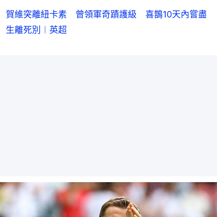
賀維突離紐卡素 曾領軍奇蹟護級 喜鵲10天內嘗盡
生離死別︱英超