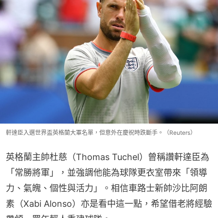
軒達臣入選世界盃英格蘭大軍名單，但意外在慶祝時跌斷手。（Reuters）
英格蘭主帥杜慈（Thomas Tuchel）曾稱讚軒達臣為
「常勝將軍」，並強調他能為球隊更衣室帶來「領導
力、氣魄、個性與活力」。相信車路士新帥沙比阿朗
素（Xabi Alonso）亦是看中這一點，希望借老將經驗