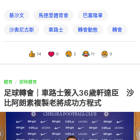
基沙文
馬德里體育會
巴塞隆拿
沙奧尼古斯
車路士
轉會動態
轉會
14
0
2
11
0
體育
即時體育
足球轉會｜車路士簽入36歲軒達臣 沙
比阿朗素複製老將成功方程式