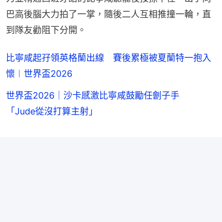
巴高後腦大力拍了一掌，隨後二人互相推撞一輪，直
到隊友勸阻下分開。
比寧咸起孖領英格蘭出線 賽後累極被夏蘭特一抱入
懷︱世界盃2026
世界盃2026｜沙卡感激比寧咸鼓勵任劊子手
「Jude從沒打算主射」