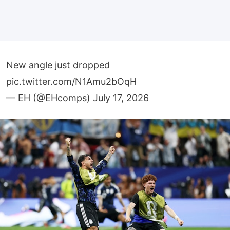
New angle just dropped
pic.twitter.com/N1Amu2bOqH
— EH (@EHcomps)
July 17, 2026