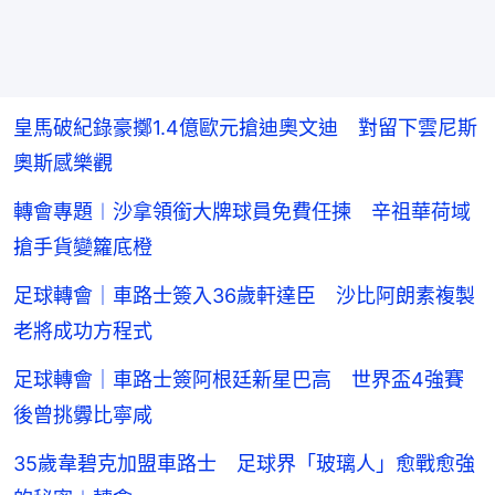
皇馬破紀錄豪擲1.4億歐元搶迪奧文迪 對留下雲尼斯
奧斯感樂觀
轉會專題︱沙拿領銜大牌球員免費任揀 辛祖華荷域
搶手貨變籮底橙
足球轉會｜車路士簽入36歲軒達臣 沙比阿朗素複製
老將成功方程式
足球轉會｜車路士簽阿根廷新星巴高 世界盃4強賽
後曾挑釁比寧咸
35歲韋碧克加盟車路士 足球界「玻璃人」愈戰愈強