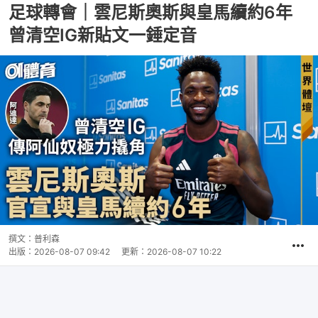
足球轉會｜雲尼斯奧斯與皇馬續約6年
曾清空IG新貼文一錘定音
撰文：
普利森
出版：
2026-08-07 09:42
更新：
2026-08-07 10:22