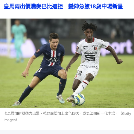
皇馬兩出價購麥巴比遭拒　變陣急簽18歲中場新星
卡馬雲加的機動力出眾，視野廣闊加上出色傳送，成為法國新一代中場。（Getty
Images）