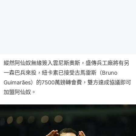
縱然阿仙奴無緣簽入雲尼斯奧斯，盛傳兵工廠將有另
一森巴兵來投，紐卡素已接受古馬雷斯（Bruno 
Guimarães）的7500萬鎊轉會費，雙方達成協議即可
加盟阿仙奴。