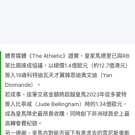
體育媒體《The Athletic》證實，皇家馬德里已與RB
萊比錫達成協議，以總價1.4億歐元（約12.7億港元）
簽入19歲科特迪瓦天才翼鋒恩迪奧文迪（Yan
Diomande）。
若成事，這筆交易金額將超越皇馬2023年從多蒙特
簽入比寧咸（Jude Bellingham）時的1.34億歐元，
成為皇馬隊史最昂貴收購，同時創下非洲球員史上最
高轉會費紀錄。
另一邊廂，皇馬亦對能否留下有意求去的雲尼斯奧斯