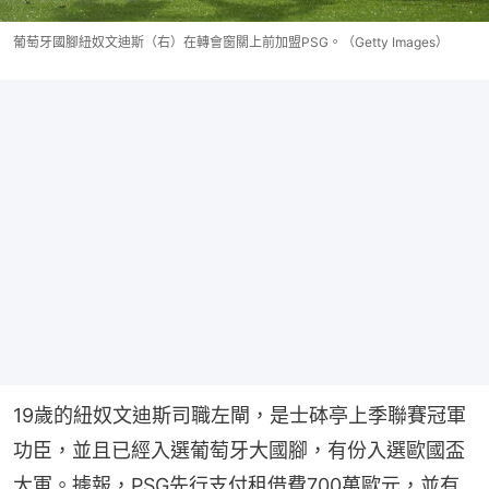
葡萄牙國腳紐奴文迪斯（右）在轉會窗關上前加盟PSG。（Getty Images）
19歲的紐奴文迪斯司職左閘，是士砵亭上季聯賽冠軍
功臣，並且已經入選葡萄牙大國腳，有份入選歐國盃
大軍。據報，PSG先行支付租借費700萬歐元，並有