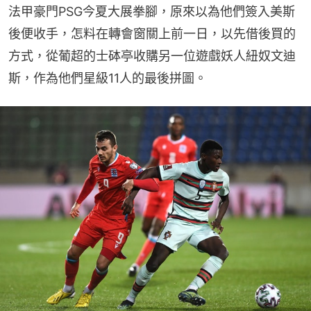
法甲豪門PSG今夏大展拳腳，原來以為他們簽入美斯
後便收手，怎料在轉會窗關上前一日，以先借後買的
方式，從葡超的士砵亭收購另一位遊戲妖人紐奴文迪
斯，作為他們星級11人的最後拼圖。