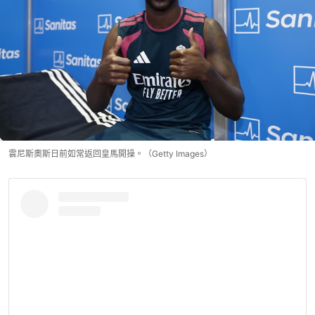
雲尼斯奧斯日前如常返回皇馬開操。（Getty Images）