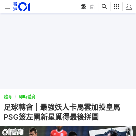
繁
|
简
體育
即時體育
足球轉會｜最強妖人卡馬雲加投皇馬
PSG簽左閘新星覓得最後拼圖