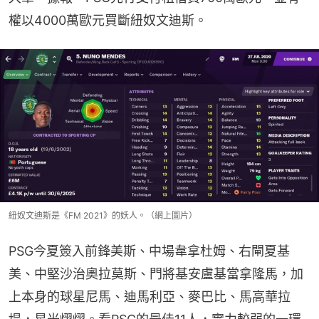
權以4000萬歐元買斷紐奴文迪斯。
紐奴文迪斯是《FM 2021》的妖人。（網上圖片）
PSG今夏簽入前鋒美斯、中場韋拿杜姆、右閘夏基
美、中堅沙治奧拉莫斯、門將基安盧基當拿隆馬，加
上本身的球星尼馬、迪馬利亞、麥巴比、馬高華拉