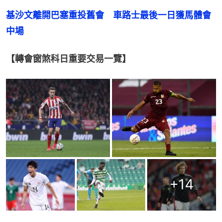
基沙文離開巴塞重投舊會　車路士最後一日獲馬體會
中場
【轉會窗煞科日重要交易一覽】
+
14