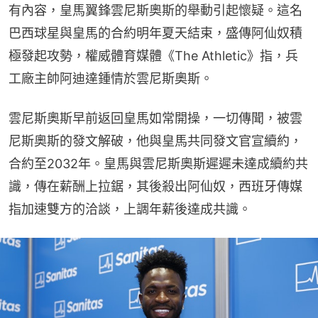
有內容，皇馬翼鋒雲尼斯奧斯的舉動引起懷疑。這名
巴西球星與皇馬的合約明年夏天結束，盛傳阿仙奴積
極發起攻勢，權威體育媒體《The Athletic》指，兵
工廠主帥阿迪達鍾情於雲尼斯奧斯。
雲尼斯奧斯早前返回皇馬如常開操，一切傳聞，被雲
尼斯奧斯的發文解破，他與皇馬共同發文官宣續約，
合約至2032年。皇馬與雲尼斯奧斯遲遲未達成續約共
識，傳在薪酬上拉鋸，其後殺出阿仙奴，西班牙傳媒
指加速雙方的洽談，上調年薪後達成共識。