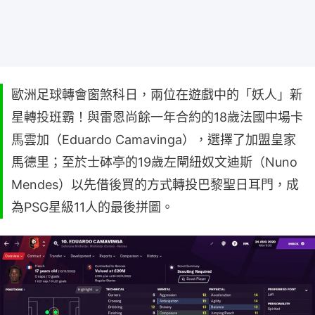
歐洲足球轉會窗煞科日，兩位在遊戲中的「妖人」新
星轉投班霸！與雷恩尚餘一年合約的18歲法國中場卡
馬雲加（Eduardo Camavinga），選擇了加盟皇家
馬德里；至於士砵亭的19歲左閘紐奴文迪斯（Nuno
Mendes）以先借後買的方式轉投巴黎聖日耳門，成
為PSG星級11人的最後拼圖。