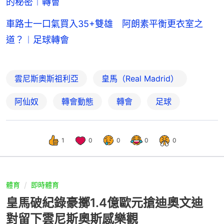
的秘密︱轉會
車路士一口氣買入35+雙雄 阿朗素平衡更衣室之
道？︱足球轉會
雲尼斯奧斯祖利亞
皇馬（Real Madrid）
阿仙奴
轉會動態
轉會
足球
1
0
0
0
0
體育
即時體育
皇馬破紀錄豪擲1.4億歐元搶迪奧文迪
對留下雲尼斯奧斯感樂觀