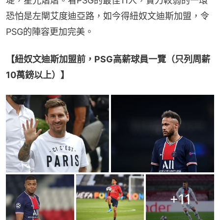
堤，星光熠熠。看PSG的最佳11人，實力較弱的一環
恐怕是左閘艾度迪亞路，如今得紐奴文迪斯加盟，令
PSG的陣容更加完美。
【紐奴文迪斯加盟前，PSG高薪球員一覽（只列周薪
10萬鎊以上）】
+
11