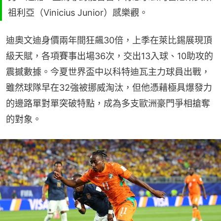
祖利亞（Vinicius Junior）感樂觀。
迪奧文迪身價兩年間狂飆30倍，上季在萊比錫展現頂
級天賦，各項賽事出場36次，交出13入球、10助攻的
震撼數據。今夏世界盃中以科特迪瓦主力球員出戰，
雖然球隊早在32強被挪威淘汰，但他憑藉極具爆發力
的邊路單對單突破特點，成為多支歐洲豪門爭相搶奪
的對象。