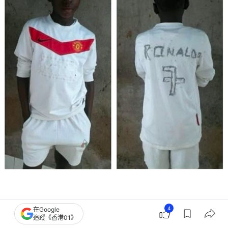
4
在Google
「Roxane你記得嗎？有人買了一件假曼聯球衣給我，於是我用黑色馬克筆在背面
追蹤《香港01》
寫上C朗的名字和號碼。」（IG）