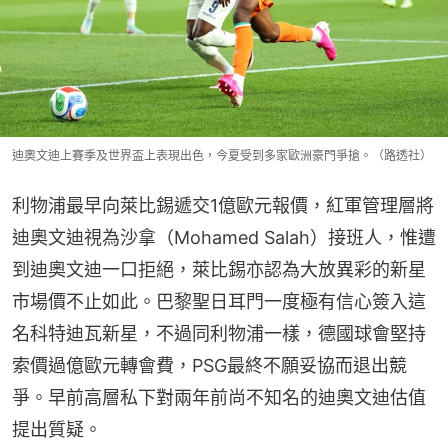
迪奧文迪上賽季及世界盃上表現出色，今夏受到多家歐洲豪門爭搶。（路透社）
利物浦最早向萊比錫遞交1億歐元報價，紅軍管理層將
迪奧文迪視為沙拿（Mohamed Salah）接班人，惟遭
到迪奧文迪一口拒絕，萊比錫亦認為大放異彩的新星
市場價不止如此。巴黎聖日耳門一度極有信心簽入這
名科特迪瓦新星，不過同利物浦一樣，德國球會堅持
索價過億歐元轉會費，PSG最終不願妥協而退出競
爭。早前高層私下對兩年前尚不知名的迪奧文迪估值
提出質疑。