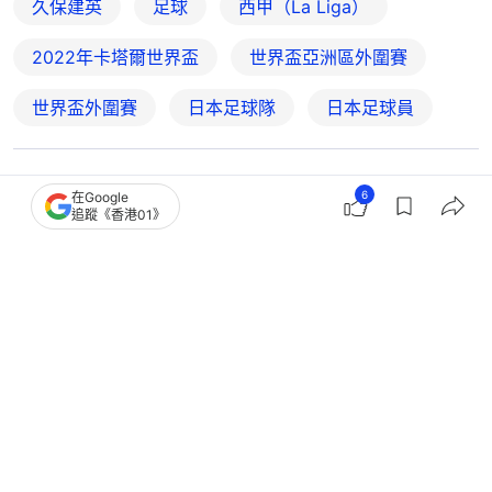
久保建英
足球
西甲（La Liga）
2022年卡塔爾世界盃
世界盃亞洲區外圍賽
世界盃外圍賽
日本足球隊
日本足球員
5
0
0
1
0
6
在Google
追蹤《香港01》
體育
即時體育
世界盃2026｜日本撼巴西挑戰首圈魔
咒 森保一證久保健英因傷缺陣