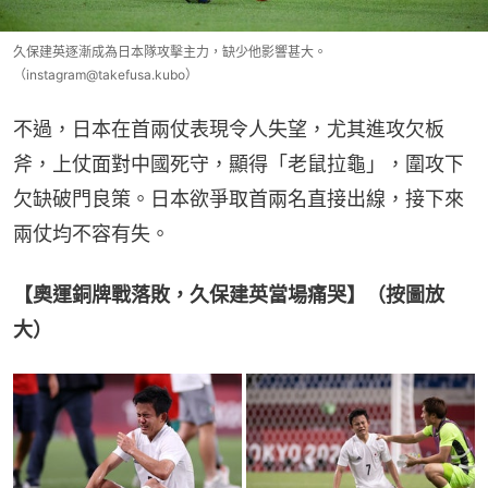
久保建英逐漸成為日本隊攻擊主力，缺少他影響甚大。
（instagram@takefusa.kubo）
不過，日本在首兩仗表現令人失望，尤其進攻欠板
斧，上仗面對中國死守，顯得「老鼠拉龜」，圍攻下
欠缺破門良策。日本欲爭取首兩名直接出線，接下來
兩仗均不容有失。
【奧運銅牌戰落敗，久保建英當場痛哭】（按圖放
大）