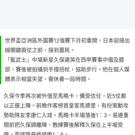
世界盃亞洲區外圍賽12強賽下月初重開，日本迎接出
線關鍵兩仗之前，接到噩耗。
「藍武士」中場新星久保建英在西甲賽事中傷及膝
部，賽後被拍攝到手撐拐杖，協助步行。他在個人媒
體表示相當失望，需休養一段時間。
久保今季再次被外借至馬略卡，備受信任，近5仗都
以正選上陣。前晚作客榜首皇家馬德里，有份策動攻
勢助隊友李康仁入球。馬略卡半場落後1：3，易邊重
開前把久保調離陣，教練賽後解釋久保在上半場受
傷，而球隊最終慘敗1：6。