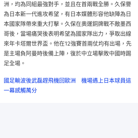
洲，均為同組最強對手，並且在首兩戰全勝。久保譽
為日本新一代進攻希望，有日本媒體形容他缺陣為日
本國家隊帶來重大打擊。久保在奧運銅牌戰不敵墨西
哥後，當場痛哭後表明希望為國家隊出力，爭取出線
來年卡塔爾世界盃。他在12強賽首兩仗均有出場，先
是主場負阿曼時後備上陣，復於中立場擊敗中國時踢
足全場。
國足輸波後武磊趕飛機回歐洲　機場遇上日本球員這
一幕感觸萬分