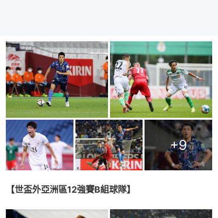
+
9
【世盃外亞洲區12強賽B組球隊】