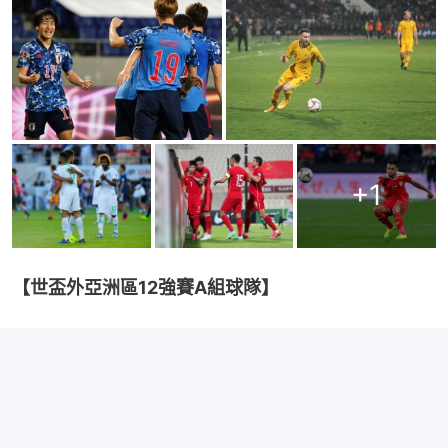
+
1
【世盃外亞洲區12強賽A組球隊】