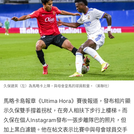
久保建英（左）為馬略卡上陣，與母會皇馬的球員較量。（美聯社）
馬略卡島報章《Ultima Hora》賽後報道，發布相片顯
示久保雙手撐着拐杖，在旁人相扶下步行上樓梯。而
久保在個人Instagram發布一張步離隊巴的照片，但
加上黑白濾鏡。他在帖文表示比賽中與母會球員交手