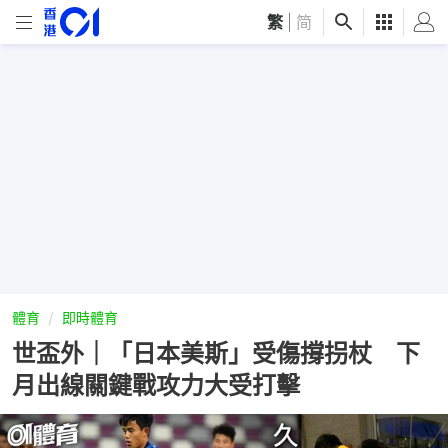
繁
|
简
體育
即時體育
世盃外｜「日本美斯」受傷撐拐杖 下
月出線關鍵戰攻力大受打擊