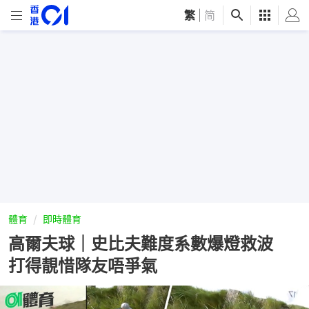
繁
|
简
體育
即時體育
高爾夫球｜史比夫難度系數爆燈救波
打得靚惜隊友唔爭氣