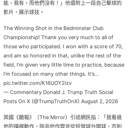
能，我有，而他們沒有！」他還附上一段自己擊球的
影片，展示球技。
The Winning Shot in the Bedminster Club
Championship! Thank you very much to all of
those who participated. I won with a score of 70,
and am so honored in that, unlike the rest of the
field, I’m given very little time to practice, because
I’m focused on many other things. It’s…
pic.twitter.com/K16UOY2Izv
— Commentary Donald J. Trump Truth Social
Posts On X (@TrumpTruthOnX)
August 2, 2026
英國《鏡報》（The Mirror）引述網民指：「我看過
他的揮桿動作，除非他作弊並從短發球台開球，否則