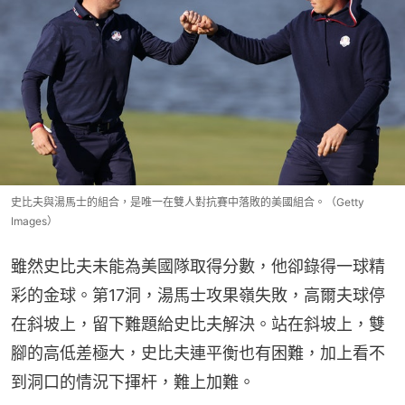
史比夫與湯馬士的組合，是唯一在雙人對抗賽中落敗的美國組合。（Getty
Images）
雖然史比夫未能為美國隊取得分數，他卻錄得一球精
彩的金球。第17洞，湯馬士攻果嶺失敗，高爾夫球停
在斜坡上，留下難題給史比夫解決。站在斜坡上，雙
腳的高低差極大，史比夫連平衡也有困難，加上看不
到洞口的情況下揮杆，難上加難。