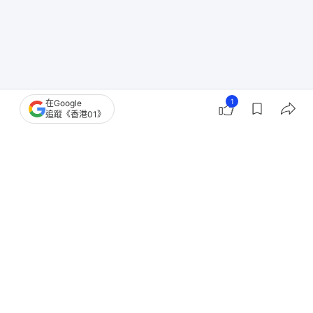
1
在Google
世界盃｜哈利卡尼證實曾與特朗普打高爾夫球 讚對
追蹤《香港01》
方球技相當不錯
特朗普放下總統身份與孫女打高球 不忘表示：我一
定要贏
特朗普的「最後機會」：接受伊朗控制霍爾木茲 交
換奧巴馬核協議
特朗普怨石油公司因戰事推高油價賺太多：應將利潤
回饋公眾｜有片