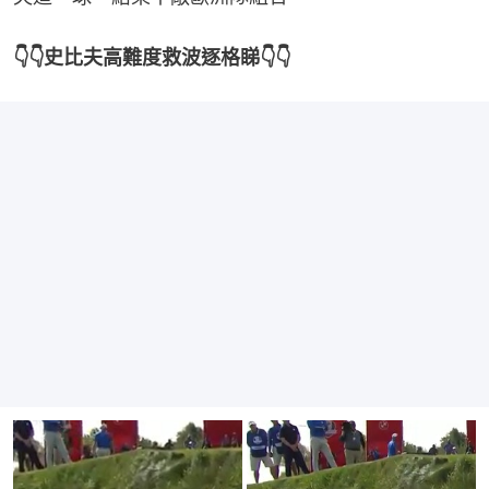
👇👇史比夫高難度救波逐格睇👇👇