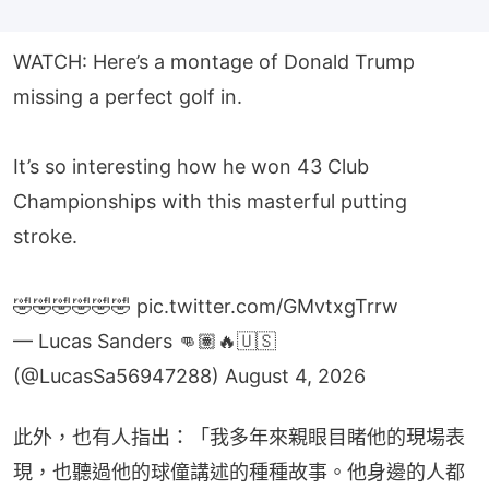
WATCH: Here’s a montage of Donald Trump
missing a perfect golf in.
It’s so interesting how he won 43 Club
Championships with this masterful putting
stroke.
🤣🤣🤣🤣🤣🤣
pic.twitter.com/GMvtxgTrrw
— Lucas Sanders 👊🏽🔥🇺🇸
(@LucasSa56947288)
August 4, 2026
此外，也有人指出：「我多年來親眼目睹他的現場表
現，也聽過他的球僮講述的種種故事。他身邊的人都