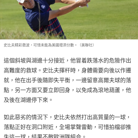
史比夫精彩救波，可惜未能為美國增添分數。（美聯社）
這個斜坡與湖邊十分接近，他冒着跌落水的危險作出
高難度的救球。史比夫揮杆時，身體需要向後以作遷
就，他在出手後隨即失平衡，一邊留意高爾夫球的落
點，另一方面又要立即回身，以免成為滾地葫蘆，他
及後在湖邊停下來。
如此惡劣的情況下，史比夫依然打出高質量的一球，
落點正好在洞口附近，全場掌聲雷動，可惜拍檔卻推
失這一球，結果不敵歐洲隊組合。