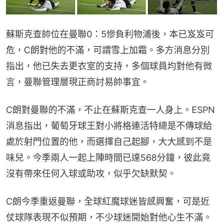
蘇斯克查帥位在曼聯0：5慘負利物浦後，本已岌岌可
危，C朗對他的不滿，可謂雪上加霜。多方消息分別
指出，他已失去更衣室的支持，多個球員均對他有微
言，曼聯管理層現正商討易帥事宜。
C朗對曼聯的不滿，不止在蘇斯克查一人身上。ESPN
消息指出，葡萄牙球王對小將格連活特總是不傳球給
處於射門位置的他，而選擇自己起腳，大大感到不是
味兒。今季兩人一起上陣時間已達568分鐘，彼此竟
沒有帶來任何入球或助攻，似乎欠缺默契。
C朗今季重返曼聯，全球紅魔球迷皆感興奮，可是近
仗球隊表現不似預期，不少球迷開始對他心生不滿。