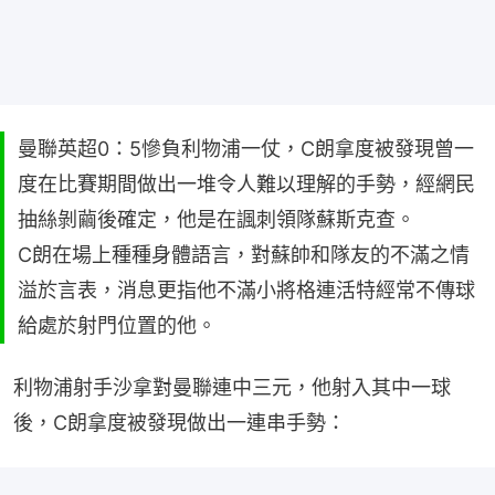
曼聯英超0：5慘負利物浦一仗，C朗拿度被發現曾一
度在比賽期間做出一堆令人難以理解的手勢，經網民
抽絲剝繭後確定，他是在諷刺領隊蘇斯克查。
C朗在場上種種身體語言，對蘇帥和隊友的不滿之情
溢於言表，消息更指他不滿小將格連活特經常不傳球
給處於射門位置的他。
利物浦射手沙拿對曼聯連中三元，他射入其中一球
後，C朗拿度被發現做出一連串手勢：