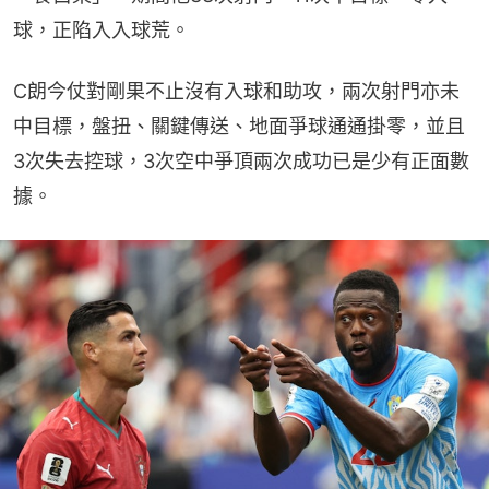
球，正陷入入球荒。
C朗今仗對剛果不止沒有入球和助攻，兩次射門亦未
中目標，盤扭、關鍵傳送、地面爭球通通掛零，並且
3次失去控球，3次空中爭頂兩次成功已是少有正面數
據。