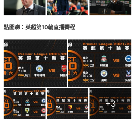
點圖睇：英超第10輪直播賽程
+
3