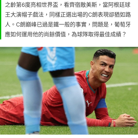
之齡第6度亮相世界盃，看齊宿敵美斯，當阿根廷球
王大演帽子戲法，同樣正選出場的C朗表現卻猶如路
人。C朗巔峰已過是鐵一般的事實，問題是，葡萄牙
應如何運用他的尚餘價值，為球隊取得最佳成績？