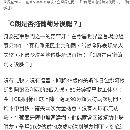
世界盃2026︱葡萄牙賽和剛果後，全世界在問：「C朗是否拖葡萄牙後腿？」（路
透社）
「C朗是否拖葡萄牙後腿？」
身為冠軍熱門之一的葡萄牙，在今屆世界盃首場分組
賽只能1：1賽和剛果民主共和國，當然全隊表現令人
失望，不過今次各地傳媒矛頭直指：「C朗是否拖葡
萄牙後腿？」
沒有比較，沒有傷害，即將39歲的美斯昨日包辦阿根
廷對阿爾及利亞的3個入球，80分鐘提早收工休息；
今日C朗同樣正選上陣，踢足90分鐘只得兩次射門，
均不中目標，錯失兩次黃金機會，沒有入球亦無助
攻，在葡萄牙陣中無甚建樹，他偶爾會回後幫助中場
隊友，全場20次傳球19次成功送到隊友腳下。到底這