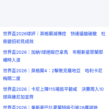
世界盃2026球評｜英格蘭減傳控 快速逼搶破敵 杜
慈變招初見成效
世界盃2026｜加納1球絕殺巴拿馬 年輕新星耶蘭耶
補時入波
世界盃2026｜英格蘭4：2擊敗克羅地亞 哈利卡尼
梅開二度
世界盃2026｜卡尼上陣115場追平碧咸 決賽周入10
球與連尼加並齊
世界盃2026｜美斯麥巴比夏蘭特吸引逾28萬球迷