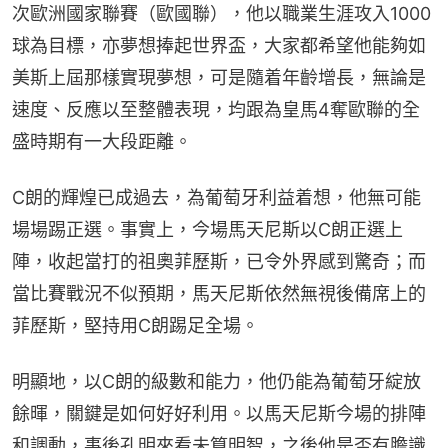
次歐洲國家聯賽（歐國聯），他以職業生涯攻入1000
球為目標，亦夢想捧起世界盃，大家都希望他能夠如
美斯上屆那樣實現夢想，可是隨着年齡增長，無論是
速度、反應以至整體表現，均跟為皇馬4奪歐聯的全
盛時期有一大段距離。
C朗的輝煌已成過去，為葡萄牙利益着想，他無可能
場場踢正選。事實上，今場馬天尼斯以C朗正選上
陣，收起當打的祖奧菲歷斯，已令外界感到驚奇；而
當比賽戰況不似預期，馬天尼斯依然無視後備席上的
菲歷斯，堅持用C朗踢足全場。
明顯地，以C朗的級數和能力，他仍能為葡萄牙綻放
餘暉，關鍵是如何好好利用。以馬天尼斯今場的排陣
和調動，事後孔明來看未算明智，之後他是否有膽識