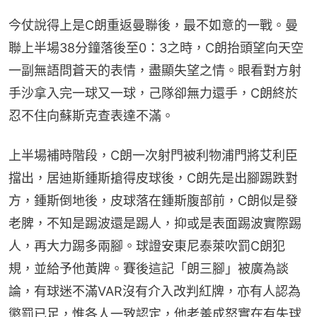
今仗說得上是C朗重返曼聯後，最不如意的一戰。曼
聯上半場38分鐘落後至0：3之時，C朗抬頭望向天空
一副無語問蒼天的表情，盡顯失望之情。眼看對方射
手沙拿入完一球又一球，己隊卻無力還手，C朗終於
忍不住向蘇斯克查表達不滿。
上半場補時階段，C朗一次射門被利物浦門將艾利臣
擋出，居迪斯鍾斯搶得皮球後，C朗先是出腳踢跌對
方，鍾斯倒地後，皮球落在鍾斯腹部前，C朗似是發
老脾，不知是踢波還是踢人，抑或是表面踢波實際踢
人，再大力踢多兩腳。球證安東尼泰萊吹罰C朗犯
規，並給予他黃牌。賽後這記「朗三腳」被廣為談
論，有球迷不滿VAR沒有介入改判紅牌，亦有人認為
懲罰已足，惟各人一致認定，他老羞成怒實在有失球