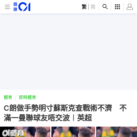
繁
|
简
體育
即時體育
C朗做手勢明寸蘇斯克查戰術不濟 不
滿一曼聯球友唔交波︱英超