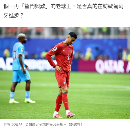
個一再「望門興歎」的老球王，是否真的在妨礙葡萄
牙進步？
世界盃2026︱C朗踢足全場但無甚表現。（路透社）