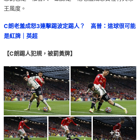
王風度。
C朗老羞成怒3連擊踢波定踢人？　高普：這球很可能
是紅牌｜英超
【C朗踢人犯規，被罰黃牌】
+
5