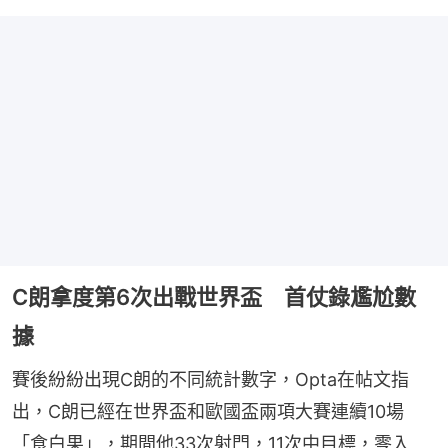
C朗拿度第6次出戰世界盃 首仗錄尷尬數
據
賽後紛紛出現C朗的不同統計數字，Opta在帖文指
出，C朗已經在世界盃和歐國盃兩項大賽連續10場
「食白果」，期間他33次射門，11次中目標，零入