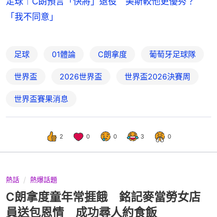
足球︱C朗預言「快將」退役 美斯較他更優秀？
「我不同意」
足球
01體論
C朗拿度
葡萄牙足球隊
世界盃
2026世界盃
世界盃2026決賽周
世界盃賽果消息
2
0
0
3
0
熱話
熱爆話題
C朗拿度童年常捱餓 銘記麥當勞女店
員送包恩情 成功尋人約食飯