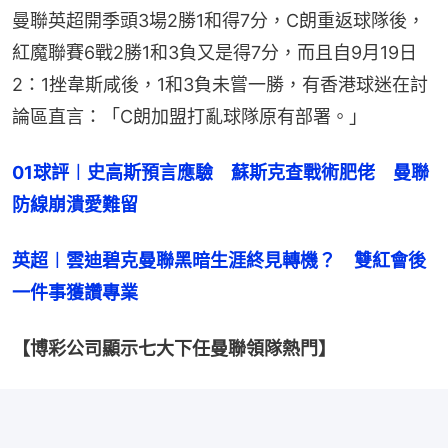
曼聯英超開季頭3場2勝1和得7分，C朗重返球隊後，
紅魔聯賽6戰2勝1和3負又是得7分，而且自9月19日
2：1挫韋斯咸後，1和3負未嘗一勝，有香港球迷在討
論區直言：「C朗加盟打亂球隊原有部署。」
01球評︱史高斯預言應驗　蘇斯克查戰術肥佬　曼聯
防線崩潰愛難留
英超︱雲迪碧克曼聯黑暗生涯終見轉機？　雙紅會後
一件事獲讚專業
【博彩公司顯示七大下任曼聯領隊熱門】