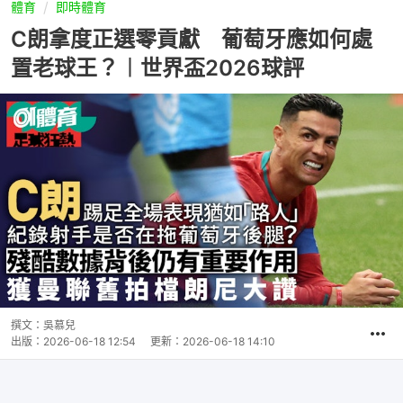
體育
即時體育
C朗拿度正選零貢獻 葡萄牙應如何處
置老球王？︱世界盃2026球評
撰文：
吳慕兒
出版：
2026-06-18 12:54
更新：
2026-06-18 14:10