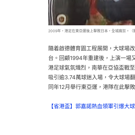
2009年，港足在東亞運後上擊敗日本，全城瘋狂。（
隨着啟德體育園工程展開，大球場改
台。回顧1994年重建後，上演一場
港足球氣氛熾烈，南華在亞協盃戰至
吸引逾3.74萬球迷入場，令大球
同年12月舉行東亞運，港隊在此擊
【省港盃】郭嘉諾熱血領軍引爆大球