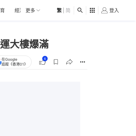
育
經濟
更多
01深圳
繁
觀點
|
简
健康
好食玩飛
登入
女
運大樓爆滿
6
在Google
追蹤《香港01》