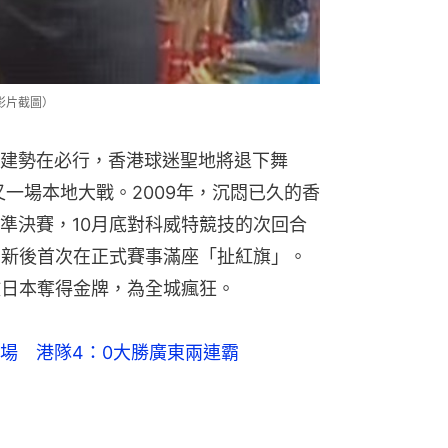
影片截圖）
建勢在必行，香港球迷聖地將退下舞
又一場本地大戰。2009年，沉悶已久的香
準決賽，10月底對科威特競技的次回合
場翻新後首次在正式賽事滿座「扯紅旗」。
敗日本奪得金牌，為全城瘋狂。
場　港隊4：0大勝廣東兩連霸