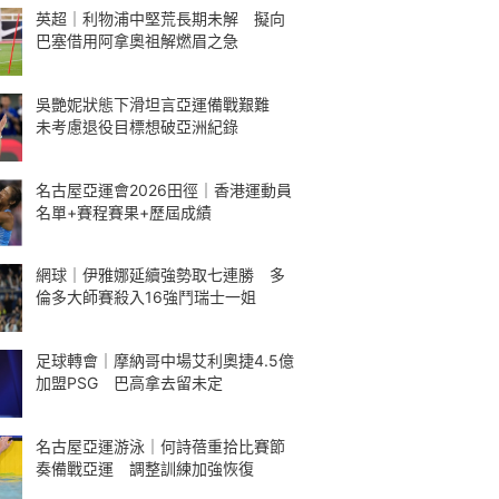
英超｜利物浦中堅荒長期未解 擬向
巴塞借用阿拿奧祖解燃眉之急
吳艷妮狀態下滑坦言亞運備戰艱難
未考慮退役目標想破亞洲紀錄
名古屋亞運會2026田徑｜香港運動員
名單+賽程賽果+歷屆成績
網球｜伊雅娜延續強勢取七連勝 多
倫多大師賽殺入16強鬥瑞士一姐
足球轉會｜摩納哥中場艾利奧捷4.5億
加盟PSG 巴高拿去留未定
名古屋亞運游泳｜何詩蓓重拾比賽節
奏備戰亞運 調整訓練加強恢復