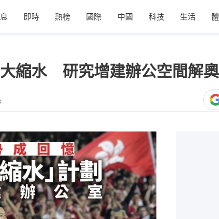
息
即時
熱榜
國際
中國
科技
生活
體
大縮水 研究增建辦公空間解奧
3