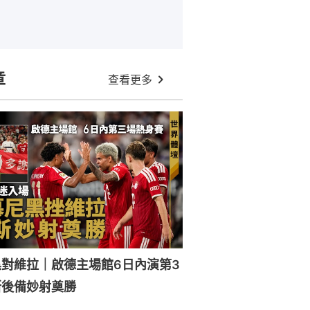
章
查看更多
對維拉｜啟德主場館6日內演第3
斯後備妙射奠勝