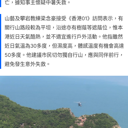
亡，據知事主懷疑中暑失救。
山藝及攀岩教練梁念豪接受《香港01》訪問表示，有
關行山路段較為平坦，沿途亦有樹蔭等遮蔭位，惟本
港近日天氣酷熱，並不適宜進行戶外活動。他指雖然
近日氣溫為30多度，但濕度高，體感溫度有機會高達
50多度。他建議市民切勿獨自行山，應與同伴前行，
避免發生意外失救。