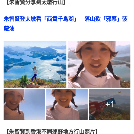
【朱智賢分享到太墩行山】
朱智賢登太墩看「西貢千島湖」　落山歎「邪惡」菠
蘿油
+
1
【朱智賢到香港不同郊野地方行山照片】