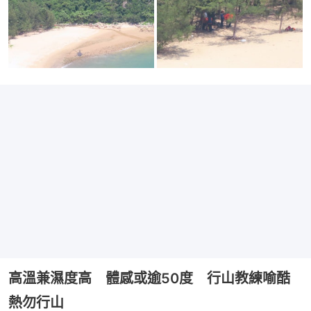
高溫兼濕度高 體感或逾50度 行山教練喻酷
熱勿行山