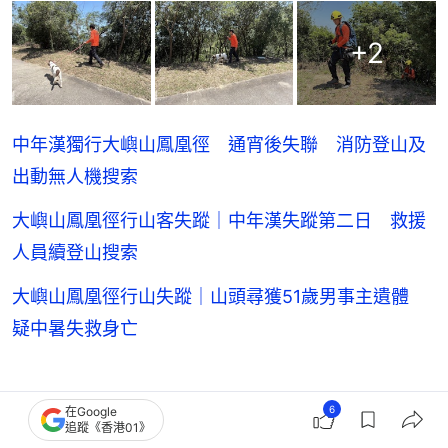
+
2
中年漢獨行大嶼山鳳凰徑 通宵後失聯 消防登山及
出動無人機搜索
大嶼山鳳凰徑行山客失蹤｜中年漢失蹤第二日 救援
人員續登山搜索
大嶼山鳳凰徑行山失蹤｜山頭尋獲51歲男事主遺體
疑中暑失救身亡
6
在Google
追蹤《香港01》