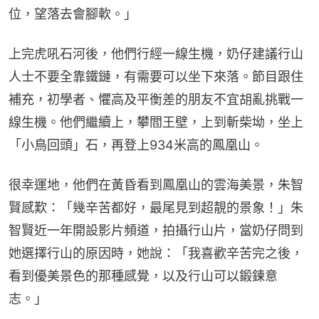
位，望落去會腳軟。」
上完虎吼石河後，他們行經一線生機，奶仔建議行山
人士不要全靠鐵鏈，有需要可以坐下來落。節目跟住
補充，初學者、懼高及平衡差的朋友不宜胡亂挑戰一
線生機。他們繼續上，攀閻王壁，上到斬柴坳，坐上
「小鳥回頭」石，再登上934米高的鳳凰山。
很幸運地，他們在黃昏看到鳳凰山的雲海美景，朱智
賢感歎：「幾辛苦都好，最尾見到超靚的景象！」朱
智賢近一年開設影片頻道，拍攝行山片，當奶仔問到
她選擇行山的原因時，她說：「我喜歡辛苦完之後，
看到優美景色的那種感覺，以及行山可以鍛鍊意
志。」