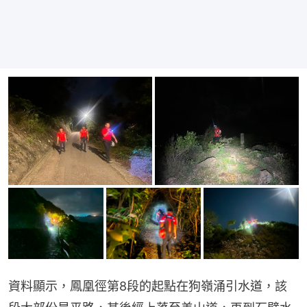
資料顯示，鳳凰徑第8段的起點在狗嶺涌引水道，該