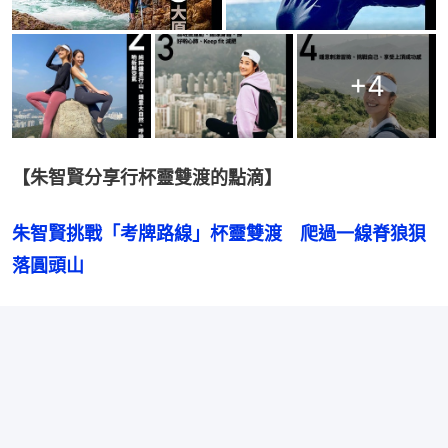
+
4
【朱智賢分享行杯靈雙渡的點滴】
朱智賢挑戰「考牌路線」杯靈雙渡　爬過一線脊狼狽
落圓頭山