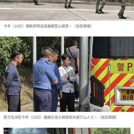
今早（29日）機動部隊成員繼續登山搜索。（翁鈺輝攝）
警方及消防今早（29日）繼續在南大嶼搜索失蹤行山人士。（翁鈺輝攝）