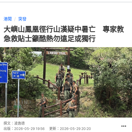
港聞
突發
大嶼山鳳凰徑行山漢疑中暑亡 專家教
急救貼士籲酷熱勿遠足或獨行
撰文：
凌逸德
出版：
2026-05-29 19:56
更新：
2026-05-29 20:20