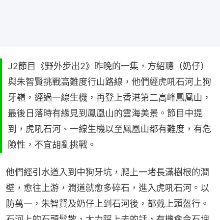
J2節目《野外步出2》昨晚的一集，方紹聰（奶仔）
與朱智賢挑戰高難度行山路線，他們經虎吼石河上狗
牙嶺，經過一線生機，再登上香港第二高峰鳳凰山，
最後日落時有緣見到鳳凰山的雲海美景。節目中提
到，虎吼石河、一線生機以至鳳凰山都有難度，有危
險性，不宜胡亂挑戰。
他們經引水道入到中狗牙坑，爬上一堵長滿樹根的澗
壁，愈往上游，澗道就愈多碎石，進入虎吼石河。以
防萬一，朱智賢及奶仔上到石河後，都戴上頭盔行。
石河上的石頭鬆散，大力踩上去的話，有機會令石塊