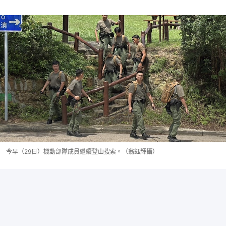
今早（29日）機動部隊成員繼續登山搜索。（翁鈺輝攝）