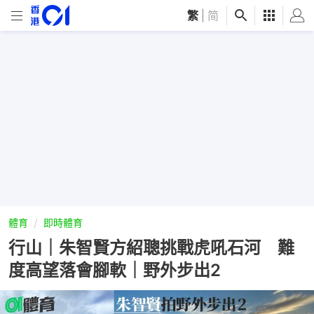
繁
|
简
體育
即時體育
行山｜朱智賢方紹聰挑戰虎吼石河 難
度高望落會腳軟｜野外步出2