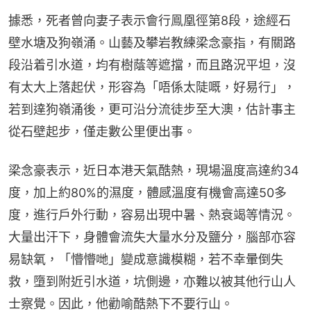
據悉，死者曾向妻子表示會行鳯凰徑第8段，途經石
壁水塘及狗嶺涌。山藝及攀岩教練梁念豪指，有關路
段沿着引水道，均有樹蔭等遮擋，而且路況平坦，沒
有太大上落起伏，形容為「唔係太陡嘅，好易行」，
若到達狗嶺涌後，更可沿分流徒步至大澳，估計事主
從石壁起步，僅走數公里便出事。
梁念豪表示，近日本港天氣酷熱，現場溫度高達約34
度，加上約80%的濕度，體感溫度有機會高達50多
度，進行戶外行動，容易出現中暑、熱衰竭等情況。
大量出汗下，身體會流失大量水分及鹽分，腦部亦容
易缺氧，「懵懵哋」變成意識模糊，若不幸暈倒失
救，墮到附近引水道，坑側邊，亦難以被其他行山人
士察覺。因此，他勸喻酷熱下不要行山。