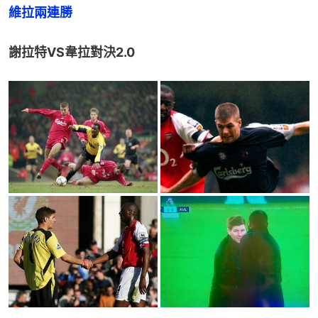
維拉兩連勝
謝拉特VS韋拉對決2.0