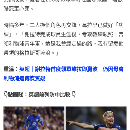
聯冠軍心願。
時隔多年，二人換個角色再交鋒，韋拉早已做好「功
課」，「謝拉特完成球員生涯後，考取教練執照，帶
領利物浦青年軍，這是我曾經走過的路。我有留意他
帶領的格拉斯哥流浪。」
重溫：
英超｜謝拉特首度領軍維拉即贏波　仍因母會
利物浦遭傳媒質疑
👇點圖睇：英超前列防中比較 👇