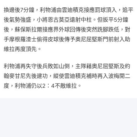
換邊後7分鐘，利物浦由雲迪積克接應罰球頂入，追平
後氣勢強盛，小將恩古莫亞遠射中柱。但扳平5分鐘
後，蘇保斯拉爾接應界外球回傳後突然跣腳跌低，對
手摩根羅渣士偷得皮球後傳予奧尼屈堅斯門前射入助
維拉再度頂先。
利物浦再失守後兵敗如山倒，主隊藉奧尼屈堅斯及約
翰麥甘尼先後建功，縱使雲迪積克補時再入波梅開二
度，利物浦仍以2：4不敵維拉。