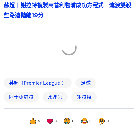
蘇超︱謝拉特複製高普利物浦成功方程式　流浪雙殺
些路迪拋離19分
英超（Premier League ）
足球
阿士東維拉
水晶宮
謝拉特
5
0
0
0
0