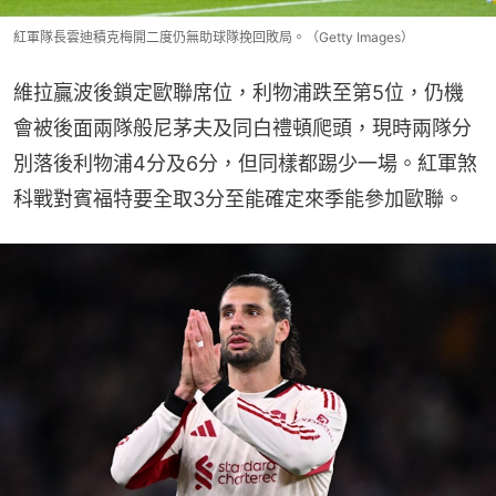
紅軍隊長雲迪積克梅開二度仍無助球隊挽回敗局。（Getty Images）
維拉贏波後鎖定歐聯席位，利物浦跌至第5位，仍機
會被後面兩隊般尼茅夫及同白禮頓爬頭，現時兩隊分
別落後利物浦4分及6分，但同樣都踢少一場。紅軍煞
科戰對賓福特要全取3分至能確定來季能參加歐聯。