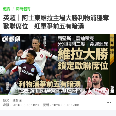
體育
即時體育
英超｜阿士東維拉主場大勝利物浦穩奪
歐聯席位 紅軍爭前五有暗湧
撰文：
陳智深
出版：
2026-05-16 11:20
更新：
2026-05-16 12:08