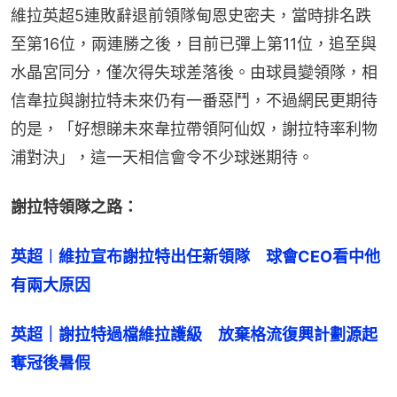
維拉英超5連敗辭退前領隊甸恩史密夫，當時排名跌
至第16位，兩連勝之後，目前已彈上第11位，追至與
水晶宮同分，僅次得失球差落後。由球員變領隊，相
信韋拉與謝拉特未來仍有一番惡鬥，不過網民更期待
的是，「好想睇未來韋拉帶領阿仙奴，謝拉特率利物
浦對決」，這一天相信會令不少球迷期待。
謝拉特領隊之路：
英超︱維拉宣布謝拉特出任新領隊　球會CEO看中他
有兩大原因
英超｜謝拉特過檔維拉護級　放棄格流復興計劃源起
奪冠後暑假