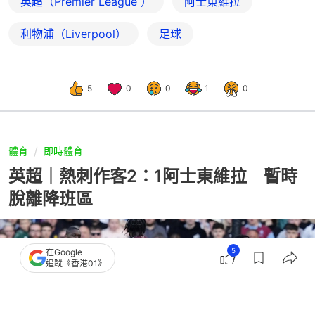
英超（Premier League ）
阿士東維拉
利物浦（Liverpool）
足球
5
0
0
1
0
體育
即時體育
英超｜熱刺作客2：1阿士東維拉 暫時
脫離降班區
5
在Google
追蹤《香港01》