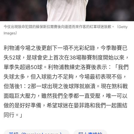
今仗出現致命犯錯的蘇保斯拉爾賽後向遠道而來作客的紅軍球迷致歉。（Getty
Images）
利物浦今場之後更創下一項不光彩紀錄，今季聯賽已
失52球，是球會史上首次在38場聯賽制度開始以來，
單季失超過50球。利物浦教練史洛賽後表示：「我們
失球太多，但入球能力不足夠，今場最初表現不俗，
但落後1：2那一球出現之後球隊就崩潰。現在煞科戰
面臨巨大壓力，雖然我們全季都一直受壓，唯一可以
做的是好好準備，希望球迷在晏菲路和我們一起團結
同行。」