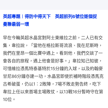
英超專題︱得防中得天下　英超前列6號位逐個捉　
曼聯最弱一環
早在今輪英超水晶宮對阿士東維拉之前，二人已有交
集，韋拉說，「當他在格拉斯哥流浪、我在尼斯時，
我們在里昂一個比賽中遇上。看到他，我們交談了一
會各自的旅程，遇上他會是好事。」韋拉知己知彼，
可惜維拉憑馬特泰基特於15分鐘的入球，以及約翰麥
甘尼86分鐘亦建一功，水晶宮即使於補時階段憑馬克
古希破蛋，仍以1：2敗陣，7場不敗走勢告終，吃下
韋拉上任以來首場主場敗仗，以13戰16分暫時守在第
10位。