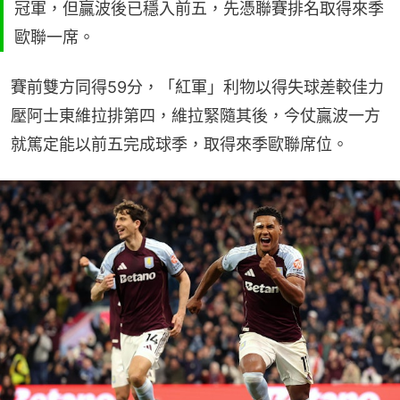
冠軍，但贏波後已穩入前五，先憑聯賽排名取得來季
歐聯一席。
賽前雙方同得59分，「紅軍」利物以得失球差較佳力
壓阿士東維拉排第四，維拉緊隨其後，今仗贏波一方
就篤定能以前五完成球季，取得來季歐聯席位。