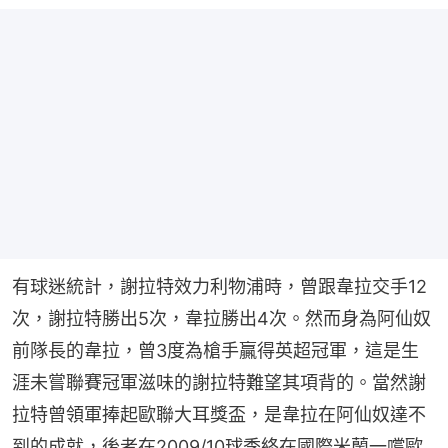
有球迷統計，謝拉特效力利物浦時，曾跟韋拉交手12
次，謝拉特勝出5次，韋拉勝出4次。然而身為阿仙奴
前隊長的韋拉，曾3度為槍手贏得英超冠軍，這是生
涯未嘗聯賽冠軍滋味的謝拉特難望其項背的。當然謝
拉特曾領軍捧起歐聯大耳獎盃，是韋拉在阿仙奴達不
到的成就，後者在2009/10球季終在國際米蘭一嚐歐