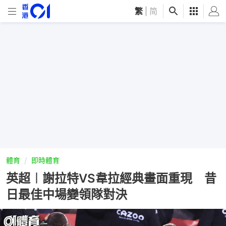
繁
|
简
體育
即時體育
英超︱謝拉特VS韋拉經典畫面重現 昔
日最佳中場變領隊對決