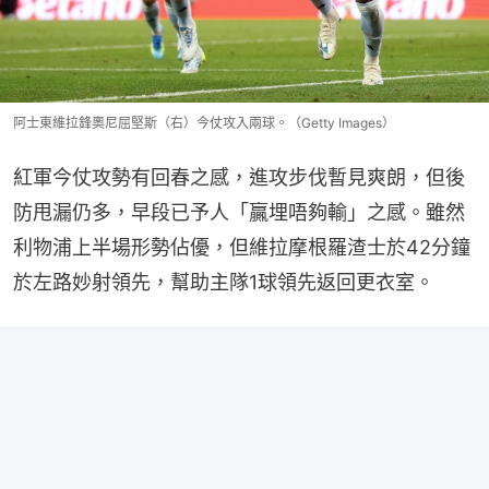
阿士東維拉鋒奧尼屈堅斯（右）今仗攻入兩球。（Getty Images）
紅軍今仗攻勢有回春之感，進攻步伐暫見爽朗，但後
防甩漏仍多，早段已予人「贏埋唔夠輸」之感。雖然
利物浦上半場形勢佔優，但維拉摩根羅渣士於42分鐘
於左路妙射領先，幫助主隊1球領先返回更衣室。