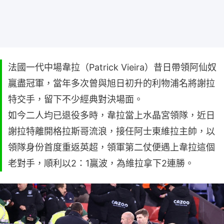
法國一代中場韋拉（Patrick Vieira）昔日帶領阿仙奴
贏盡冠軍，當年多次曾與旭日初升的利物浦名將謝拉
特交手，留下不少經典對決場面。
如今二人均已退役多時，韋拉當上水晶宮領隊，近日
謝拉特離開格拉斯哥流浪，接任阿士東維拉主帥，以
領隊身份首度重返英超，領軍第二仗便遇上韋拉這個
老對手，順利以2：1贏波，為維拉拿下2連勝。