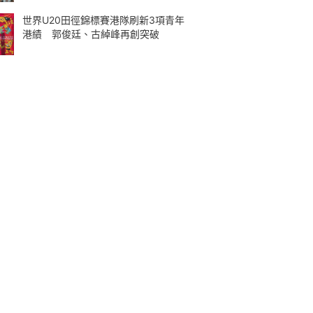
世界U20田徑錦標賽港隊刷新3項青年
港績 郭俊廷、古綽峰再創突破