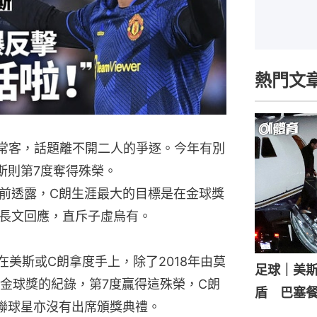
熱門文
的常客，話題離不開二人的爭逐。今年有別
斯則第7度奪得殊榮。
前透露，C朗生涯最大的目標是在金球獎
長文回應，直斥子虛烏有。
在美斯或C朗拿度手上，除了2018年由莫
足球｜美
金球獎的紀錄，第7度贏得這殊榮，C朗
盾 巴塞
聯球星亦沒有出席頒獎典禮。