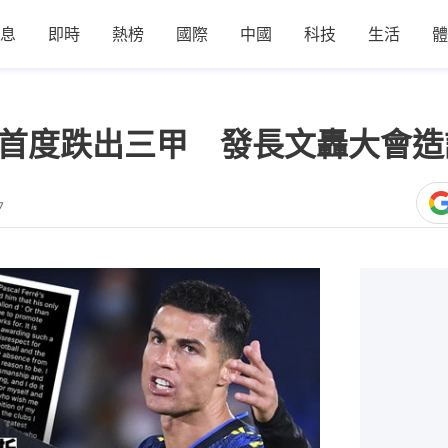
息
即時
熱榜
國際
中國
科技
生活
體
年首度跌出三甲 發長文轟大會造
7