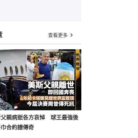
章
查看更多
斯父親病逝各方哀悼 球王最強後
餐巾合約譜傳奇