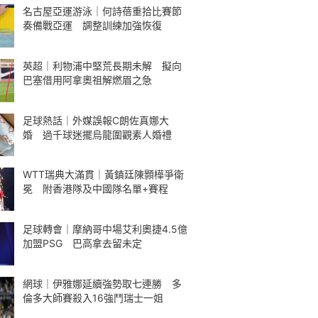
名古屋亞運游泳｜何詩蓓重拾比賽節
奏備戰亞運 調整訓練加強恢復
英超｜利物浦中堅荒長期未解 擬向
巴塞借用阿拿奧祖解燃眉之急
足球熱話｜外媒誤報C朗佐真娜大
婚 過千球迷擺烏龍圍觀素人婚禮
WTT瑞典大滿貫｜黃鎮廷陳顥樺爭衛
冕 附香港隊及中國隊名單+賽程
足球轉會｜摩納哥中場艾利奧捷4.5億
加盟PSG 巴高拿去留未定
網球｜伊雅娜延續強勢取七連勝 多
倫多大師賽殺入16強鬥瑞士一姐