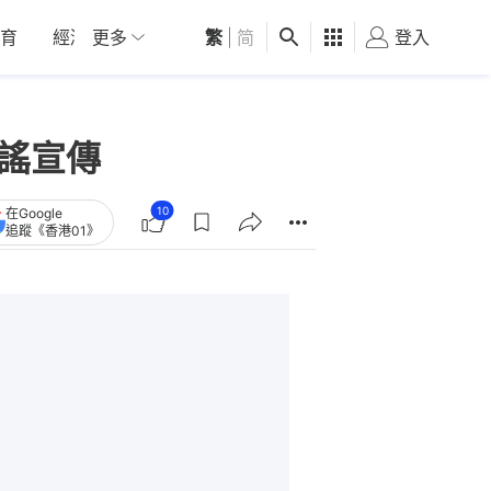
育
經濟
更多
01深圳
繁
觀點
|
简
健康
好食玩飛
登入
女
謠宣傳
10
在Google
追蹤《香港01》