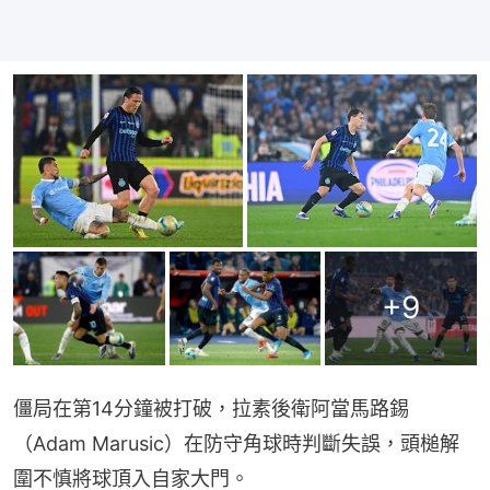
+
9
僵局在第14分鐘被打破，拉素後衛阿當馬路錫
（Adam Marusic）在防守角球時判斷失誤，頭槌解
圍不慎將球頂入自家大門。