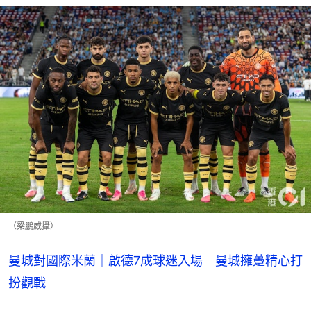
（梁鵬威攝）
曼城對國際米蘭｜啟德7成球迷入場 曼城擁躉精心打
扮觀戰