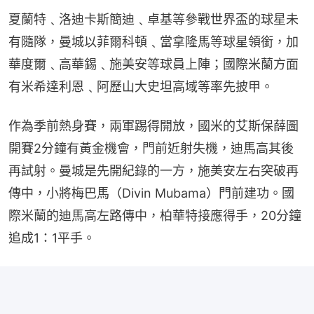
夏蘭特﹑洛迪卡斯簡迪﹑卓基等參戰世界盃的球星未
有隨隊，曼城以菲爾科頓﹑當拿隆馬等球星領銜，加
華度爾﹑高華錫﹑施美安等球員上陣；國際米蘭方面
有米希達利恩﹑阿歷山大史坦高域等率先披甲。
作為季前熱身賽，兩軍踢得開放，國米的艾斯保薛圖
開賽2分鐘有黃金機會，門前近射失機，迪馬高其後
再試射。曼城是先開紀錄的一方，施美安左右突破再
傳中，小將梅巴馬（Divin Mubama）門前建功。國
際米蘭的迪馬高左路傳中，柏華特接應得手，20分鐘
追成1：1平手。