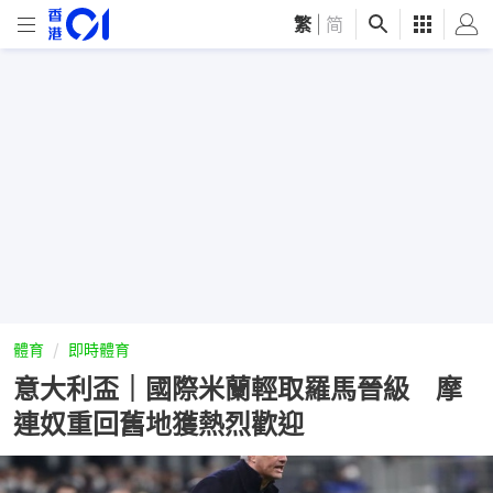
繁
|
简
體育
即時體育
意大利盃｜國際米蘭輕取羅馬晉級 摩
連奴重回舊地獲熱烈歡迎