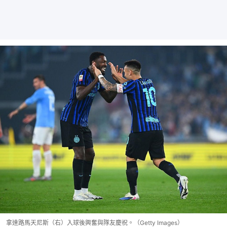
拿達路馬天尼斯（右）入球後興奮與隊友慶祝。（Getty Images）