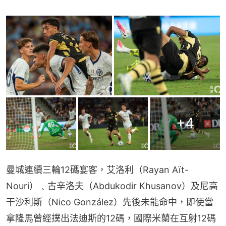
+
4
曼城連續三輪12碼宴客，艾洛利（Rayan Aït-
Nouri）﹑古辛洛夫（Abdukodir Khusanov）及尼高
干沙利斯（Nico González）先後未能命中，即使當
拿隆馬曾經撲出法迪斯的12碼，國際米蘭在互射12碼