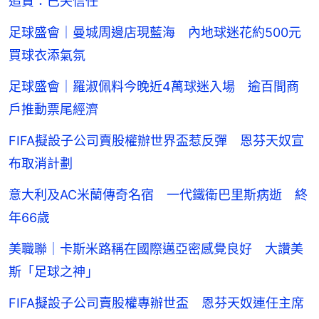
追責：已失信任
足球盛會｜曼城周邊店現藍海 內地球迷花約500元
買球衣添氣氛
足球盛會｜羅淑佩料今晚近4萬球迷入場 逾百間商
戶推動票尾經濟
FIFA擬設子公司賣股權辦世界盃惹反彈 恩芬天奴宣
布取消計劃
意大利及AC米蘭傳奇名宿 一代鐵衛巴里斯病逝 終
年66歲
美職聯｜卡斯米路稱在國際邁亞密感覺良好 大讚美
斯「足球之神」
FIFA擬設子公司賣股權專辦世盃 恩芬天奴連任主席