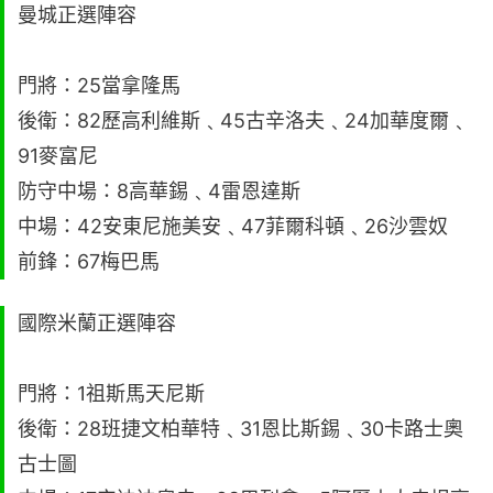
曼城正選陣容
門將：25當拿隆馬
後衛：82歷高利維斯﹑45古辛洛夫﹑24加華度爾﹑
91麥富尼
防守中場：8高華錫﹑4雷恩達斯
中場：42安東尼施美安﹑47菲爾科頓﹑26沙雲奴
前鋒：67梅巴馬
國際米蘭正選陣容
門將：1祖斯馬天尼斯
後衛：28班捷文柏華特﹑31恩比斯錫﹑30卡路士奧
古士圖