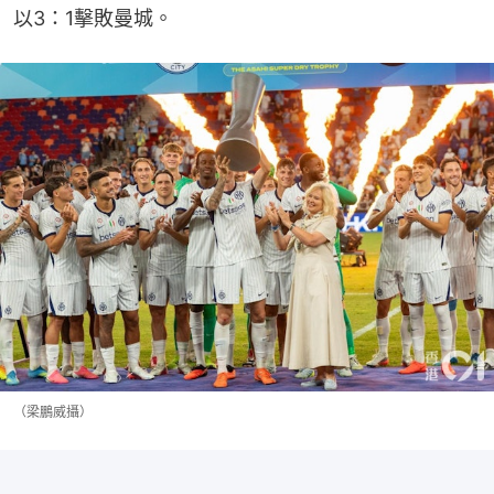
以3：1擊敗曼城。
（梁鵬威攝）