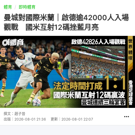
體育
即時體育
曼城對國際米蘭｜啟德逾42000人入場
觀戰 國米互射12碼挫藍月亮
撰文：
趙子晉
出版：
2026-08-01 21:36
更新：
2026-08-01 22:07