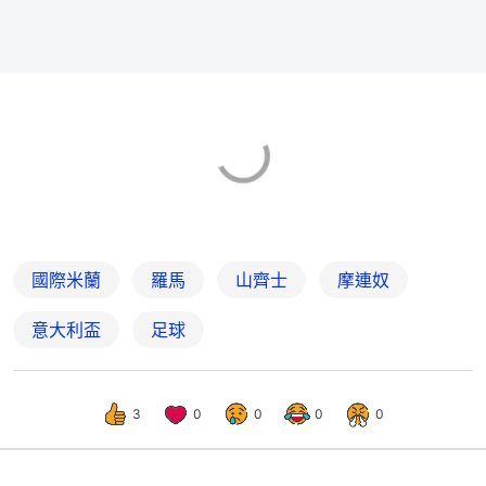
國際米蘭
羅馬
山齊士
摩連奴
意大利盃
足球
3
0
0
0
0