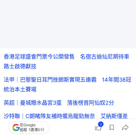
香港足球盛會門票今公開發售 名宿古迪仙尼期待車
路士啟德獻技
法甲｜巴黎聖日耳門挫朗斯實現五連霸 14年間38冠
統治本土賽場
英超｜曼城贈水晶宮3蛋 落後榜首阿仙奴2分
沙特聯｜C朗睹隊友補時擺烏龍勁無奈 艾納斯僅差
3
十秒奪冠贏變和
在Google
追蹤《香港01》