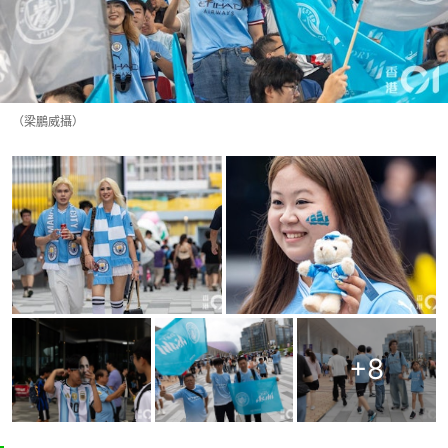
（梁鵬威攝）
+
8