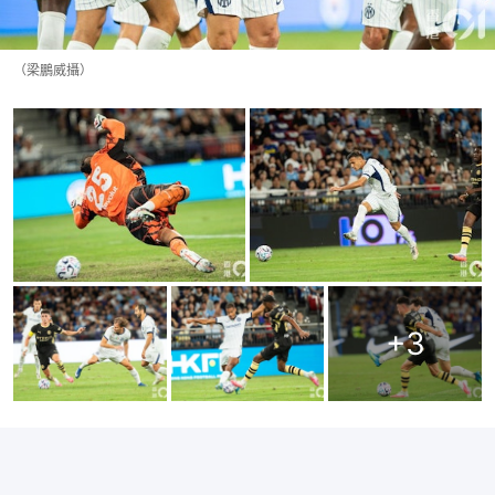
（梁鵬威攝）
+
3