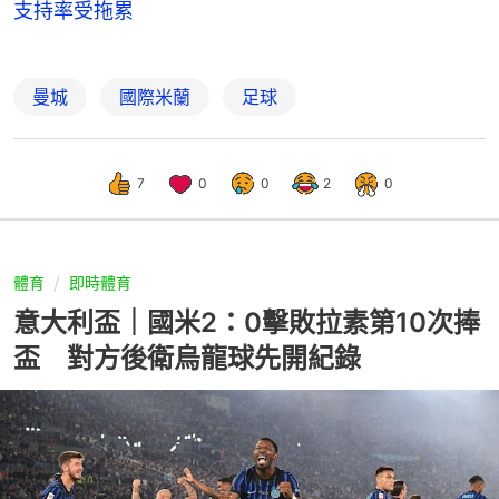
支持率受拖累
曼城
國際米蘭
足球
7
0
0
2
0
體育
即時體育
意大利盃｜國米2：0擊敗拉素第10次捧
盃 對方後衛烏龍球先開紀錄