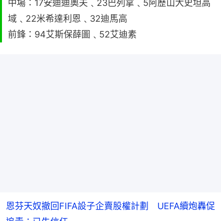
中場：17安迪迪奧夫﹑23巴列拿﹑5阿歷山大史坦高
域﹑22米希達利恩﹑32迪馬高
前鋒：94艾斯保薛圖﹑52艾迪素
恩芬天奴撤回FIFA設子企賣股權計劃 UEFA續炮轟促