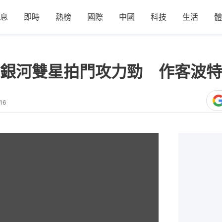
息
即時
熱榜
國際
中國
科技
生活
體
銀河雙星拍門攻力勁 作客波特
16