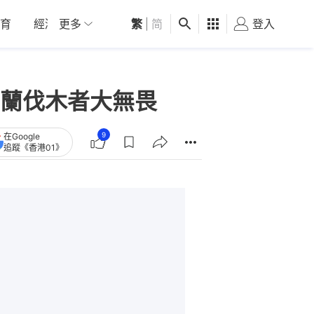
育
經濟
更多
01深圳
繁
觀點
|
简
健康
好食玩飛
登入
女
蘭伐木者大無畏
9
在Google
追蹤《香港01》