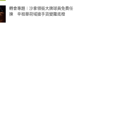
轉會專題︱沙拿領銜大牌球員免費任
揀 辛祖華荷域搶手貨變籮底橙