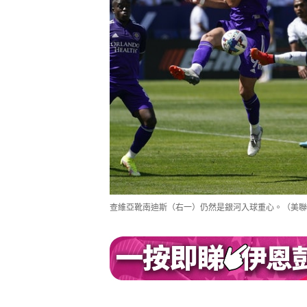
查維亞靴南迪斯（右一）仍然是銀河入球重心。（美聯