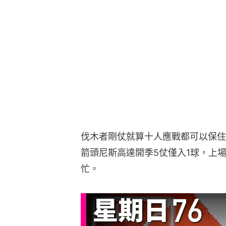
伐木者剛仗就算十人應戰都可以保住
箭頭尼斯高達開季5仗僅入1球，上
忙。