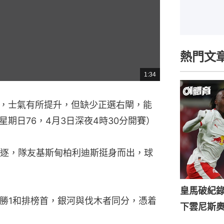
熱門文
1:34
總
共
時
間
，士氣有所提升，但缺少正選右閘，能
期日76，4月3日深夜4時30分開賽）
逐，隊友基斯甸柏利迪斯挺身而出，球
皇馬破紀錄
3勝1和排榜首，銀河與伐木者同分，憑着
下雲尼斯