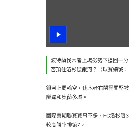
播
放
影
片
波特蘭伐木者上場劣勢下搶回一分
否頂住洛杉磯銀河？（球賽編號：星
銀河上周輪空，伐木者右閘雲蘭堅被
隊逼和奧蘭多城。
國際賽期聯賽賽事不多，FC洛杉磯
較高勝率排第7。