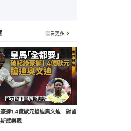
章
查看更多
豪擲1.4億歐元搶迪奧文迪 對留
奧斯感樂觀