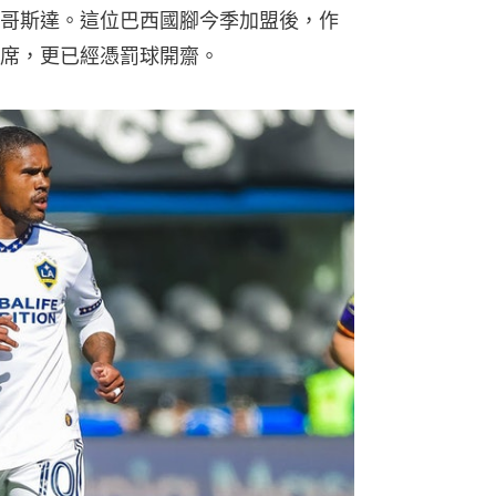
哥斯達。這位巴西國腳今季加盟後，作
席，更已經憑罰球開齋。