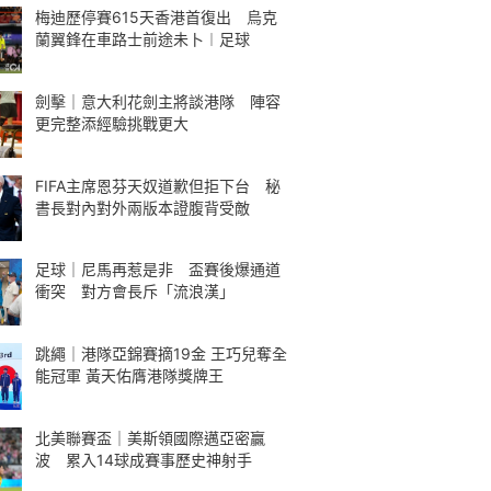
梅迪歷停賽615天香港首復出 烏克
蘭翼鋒在車路士前途未卜︱足球
劍擊｜意大利花劍主將談港隊 陣容
更完整添經驗挑戰更大
FIFA主席恩芬天奴道歉但拒下台 秘
書長對內對外兩版本證腹背受敵
足球｜尼馬再惹是非 盃賽後爆通道
衝突 對方會長斥「流浪漢」
跳繩｜港隊亞錦賽摘19金 王巧兒奪全
能冠軍 黃天佑膺港隊獎牌王
北美聯賽盃｜美斯領國際邁亞密贏
波 累入14球成賽事歷史神射手