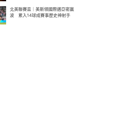
北美聯賽盃｜美斯領國際邁亞密贏
波 累入14球成賽事歷史神射手