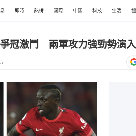
息
即時
熱榜
國際
中國
科技
生活
體
爭冠激鬥 兩軍攻力強勁勢演入
53