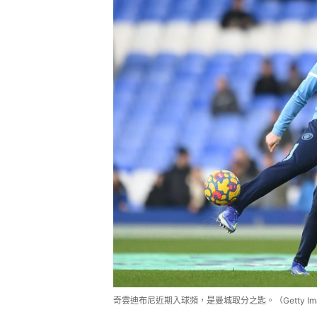
奇雲迪布尼近期入球頻，是曼城取分之匙。（Getty Ima
「藍月」主帥哥迪奧拿直言球隊現時
分。我們已經說過，每場比賽也會感
麼簡單。」他績指，「希望利物浦對
們會失分」，哥迪奧拿說，「我們必
得到，否則我們不會是冠軍。」