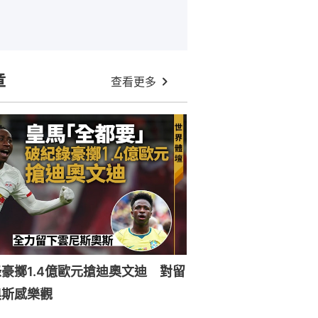
章
查看更多
豪擲1.4億歐元搶迪奧文迪 對留
奧斯感樂觀