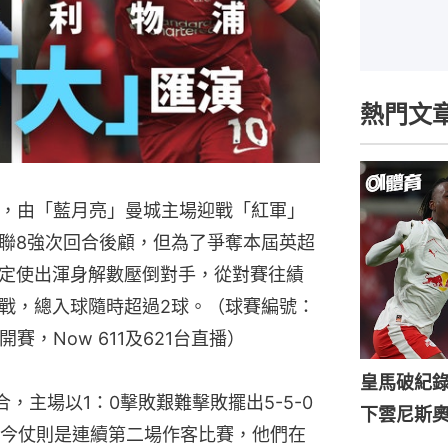
熱門文
戰，由「藍月亮」曼城主場迎戰「紅軍」
聯8強次回合後顧，但為了爭奪本屆英超
定使出渾身解數壓倒對手，從對賽往績
戰，總入球隨時超過2球。（球賽編號：
開賽，Now 611及621台直播）
皇馬破紀錄
，主場以1：0擊敗艱難擊敗擺出5-5-0
下雲尼斯
今仗則是連續第二場作客比賽，他們在