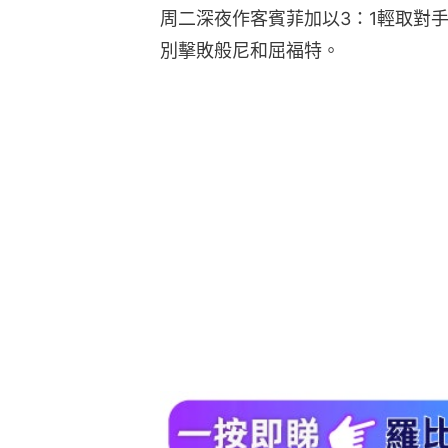
周二深夜作客賓菲加以3：1輕取對
別擊敗般尼和屈福特。