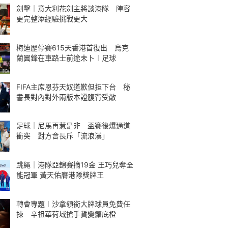
劍擊｜意大利花劍主將談港隊 陣容
更完整添經驗挑戰更大
梅迪歷停賽615天香港首復出 烏克
蘭翼鋒在車路士前途未卜︱足球
FIFA主席恩芬天奴道歉但拒下台 秘
書長對內對外兩版本證腹背受敵
足球｜尼馬再惹是非 盃賽後爆通道
衝突 對方會長斥「流浪漢」
跳繩｜港隊亞錦賽摘19金 王巧兒奪全
能冠軍 黃天佑膺港隊獎牌王
轉會專題︱沙拿領銜大牌球員免費任
揀 辛祖華荷域搶手貨變籮底橙