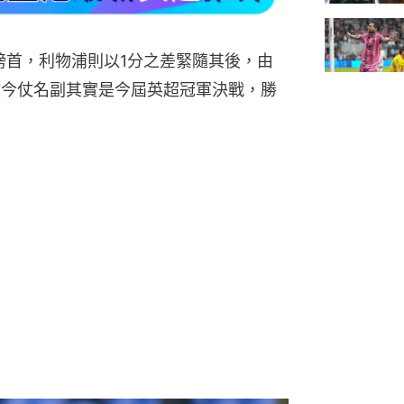
榜首，利物浦則以1分之差緊隨其後，由
故今仗名副其實是今屆英超冠軍決戰，勝