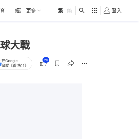
育
經濟
更多
01深圳
繁
觀點
|
简
健康
好食玩飛
登入
女
球大戰
28
在Google
追蹤《香港01》