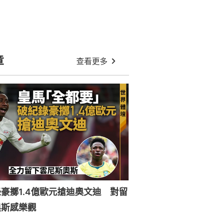
章
查看更多
豪擲1.4億歐元搶迪奧文迪 對留
奧斯感樂觀