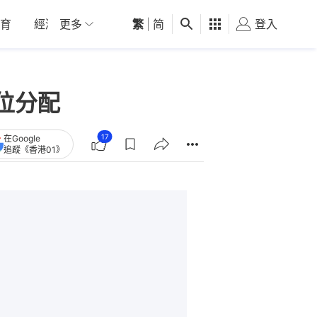
育
經濟
更多
01深圳
繁
觀點
|
简
健康
好食玩飛
登入
女
位分配
17
在Google
追蹤《香港01》