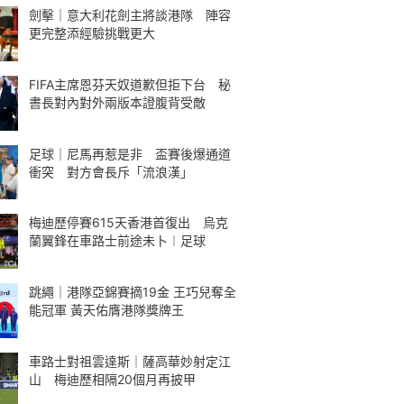
劍擊｜意大利花劍主將談港隊 陣容
更完整添經驗挑戰更大
FIFA主席恩芬天奴道歉但拒下台 秘
書長對內對外兩版本證腹背受敵
足球｜尼馬再惹是非 盃賽後爆通道
衝突 對方會長斥「流浪漢」
梅迪歷停賽615天香港首復出 烏克
蘭翼鋒在車路士前途未卜︱足球
跳繩｜港隊亞錦賽摘19金 王巧兒奪全
能冠軍 黃天佑膺港隊獎牌王
車路士對祖雲達斯｜薩高華妙射定江
山 梅迪歷相隔20個月再披甲