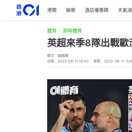
港聞
娛樂
酒店優惠碼
天氣消
體育
即時體育
英超來季8隊出戰歐
撰文：
顏銘輝
出版：
2023-06-11 10:40
更新：
2023-06-11 15: