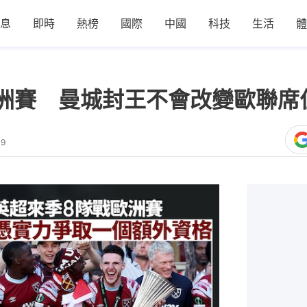
息
即時
熱榜
國際
中國
科技
生活
體
洲賽 曼城封王不會改變歐聯席
49