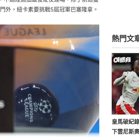
門外，紐卡素要挑戰5屆冠軍巴塞隆拿。
熱門文
皇馬破紀錄
下雲尼斯