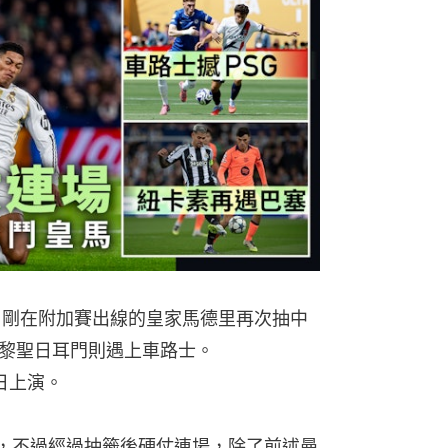
籤，剛在附加賽出線的皇家馬德里再次抽中
黎聖日耳門則遇上車路士。
1日上演。
強，不過經過抽籤後硬仗連場，除了前述曼