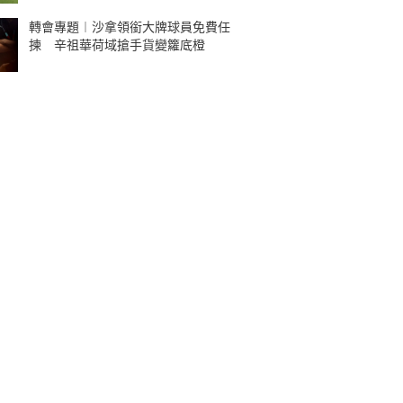
轉會專題︱沙拿領銜大牌球員免費任
揀 辛祖華荷域搶手貨變籮底橙