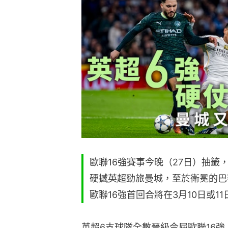
歐聯16強賽事今晚（27日）抽
硬撼英超勁旅曼城，至於衛冕的巴
歐聯16強首回合將在3月10日或1
英超6支球隊全數晉級今屆歐聯16