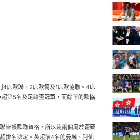
別4席歐聯、2席歐霸及1席歐協聯。4席
英超第5名及足總盃冠軍，而餘下的歐協
聯皆獲歐聯資格，所以這兩個屬於盃賽
超排名決定。英超前4名的曼城、阿仙