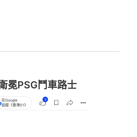
衛冕PSG鬥車路士
3
在Google
追蹤《香港01》