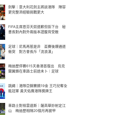
劍擊｜意大利花劍主將談港隊 陣容
更完整添經驗挑戰更大
FIFA主席恩芬天奴道歉但拒下台 秘
書長對內對外兩版本證腹背受敵
足球｜尼馬再惹是非 盃賽後爆通道
衝突 對方會長斥「流浪漢」
梅迪歷停賽615天香港首復出 烏克
蘭翼鋒在車路士前途未卜︱足球
跳繩｜港隊亞錦賽摘19金 王巧兒奪全
能冠軍 黃天佑膺港隊獎牌王
車路士對祖雲達斯｜薩高華妙射定江
山 梅迪歷相隔20個月再披甲