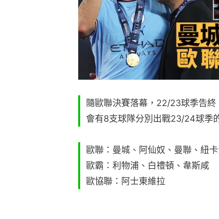
隨歐聯決賽落幕，22/23球季告
會有8支球隊分別出戰23/24球
歐聯：曼城、阿仙奴、曼聯、紐卡
歐霸：利物浦、白禮頓、韋斯咸
歐協聯：阿士東維拉