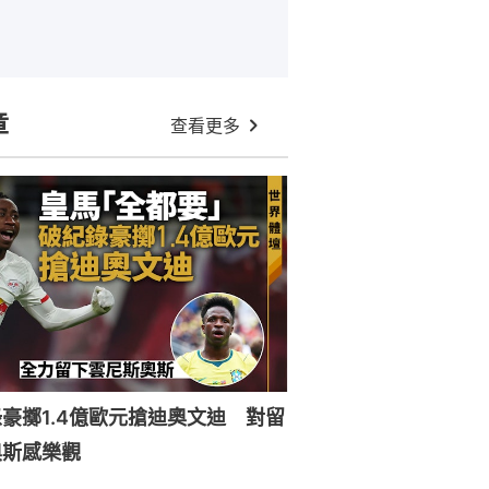
章
查看更多
豪擲1.4億歐元搶迪奧文迪 對留
奧斯感樂觀