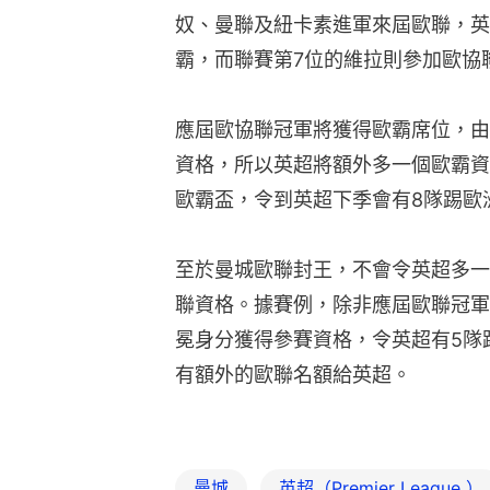
奴、曼聯及紐卡素進軍來屆歐聯，英
霸，而聯賽第7位的維拉則參加歐協
應屆歐協聯冠軍將獲得歐霸席位，由
資格，所以英超將額外多一個歐霸資
歐霸盃，令到英超下季會有8隊踢歐
至於曼城歐聯封王，不會令英超多一
聯資格。據賽例，除非應屆歐聯冠軍
冕身分獲得參賽資格，令英超有5隊
有額外的歐聯名額給英超。
曼城
英超（Premier League ）