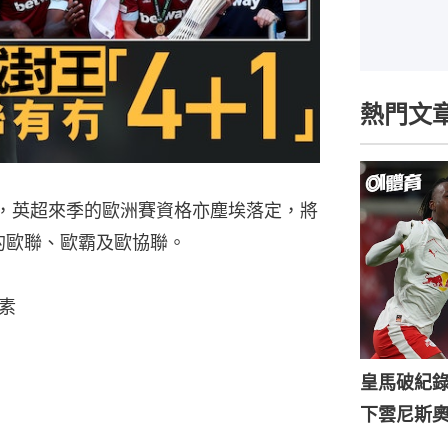
熱門文
終，英超來季的歐洲賽資格亦塵埃落定，將
季的歐聯、歐霸及歐協聯。
素
皇馬破紀錄
下雲尼斯