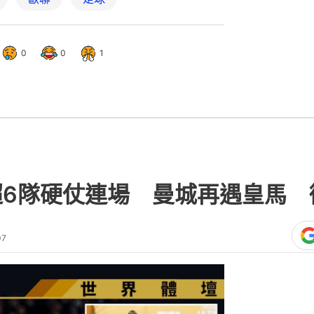
0
0
1
超6隊硬仗連場 曼城再遇皇馬 
07