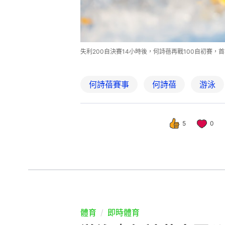
失利200自決賽14小時後，何詩蓓再戰100自初賽，
何詩蓓賽事
何詩蓓
游泳
5
0
體育
即時體育