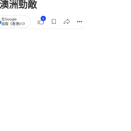
鬥澳洲勁敵
6
在Google
追蹤《香港01》