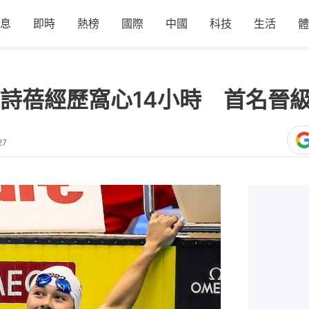
息
即時
熱榜
國際
中國
科技
生活
體
詩蓓經歷窩心14小時 首名晉
27