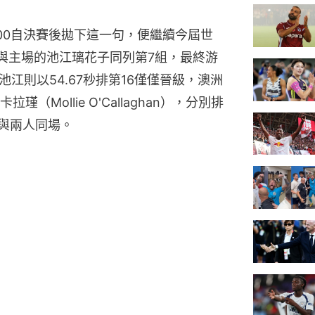
00自決賽後拋下這一句，便繼續今屆世
她與主場的池江璃花子同列第7組，最終游
池江則以54.67秒排第16僅僅晉級，澳洲
瑾（Mollie O'Callaghan），分別排
組與兩人同場。