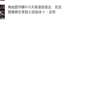
梅迪歷停賽615天香港首復出 烏克
蘭翼鋒在車路士前途未卜︱足球