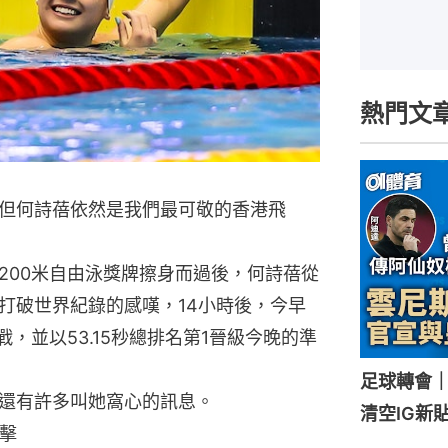
熱門文
ough」，但何詩蓓依然是我們最可敬的香港飛
200米自由泳獎牌擦身而過後，何詩蓓從
打破世界紀錄的感嘆，14小時後，今早
戰，並以53.15秒總排名第1晉級今晚的準
足球轉會
還有許多叫她窩心的訊息。
清空IG新
擊