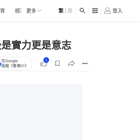
育
經濟
更多
01深圳
繁
觀點
|
简
健康
好食玩飛
登入
女
級是實力更是意志
5
在Google
追蹤《香港01》