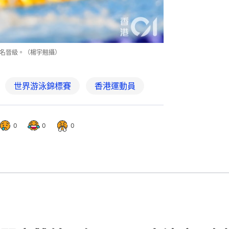
首名晉級。（楊宇翹攝）
世界游泳錦標賽
香港運動員
0
0
0