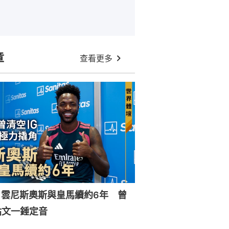
章
查看更多
｜雲尼斯奧斯與皇馬續約6年 曾
貼文一錘定音