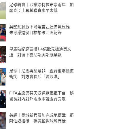
足球轉會｜沙拿簽特拉布宗兩年 加
歷查：土耳其聯賽水平太低
吳艷妮狀態下滑坦言亞運備戰艱難
未考慮退役目標想破亞洲紀錄
皇馬破紀錄豪擲1.4億歐元搶迪奧文
迪 對留下雲尼斯奧斯感樂觀
足球｜尼馬再惹是非 盃賽後爆通道
衝突 對方會長斥「流浪漢」
FIFA主席恩芬天奴道歉但拒下台 秘
書長對內對外兩版本證腹背受敵
英超｜曼城新兵蒙加完成地標戰 拒
阿仙奴招攬 稱與藍色球隊有緣