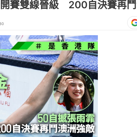
開賽雙線晉級 200自決賽再
30