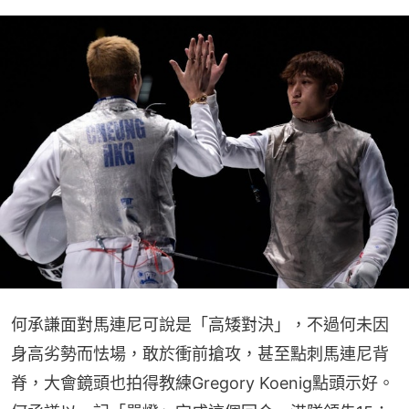
何承謙面對馬連尼可說是「高矮對決」，不過何未因
身高劣勢而怯場，敢於衝前搶攻，甚至點刺馬連尼背
脊，大會鏡頭也拍得教練Gregory Koenig點頭示好。