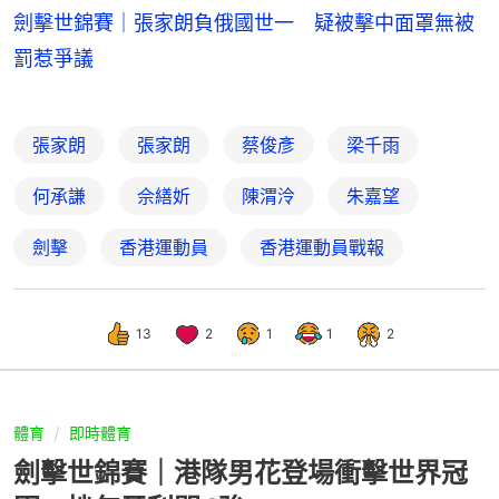
劍擊世錦賽｜張家朗負俄國世一 疑被擊中面罩無被
罰惹爭議
張家朗
張家朗
蔡俊彥
梁千雨
何承謙
佘繕妡
陳渭泠
朱嘉望
劍擊
香港運動員
香港運動員戰報
13
2
1
1
2
體育
即時體育
劍擊世錦賽｜港隊男花登場衝擊世界冠