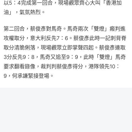
以5：4完成第一回合，現場觀眾齊心大叫「香港加
油」，氣氛熱烈。
第二回合，蔡俊彥對馬奇。馬奇兩次「雙燈」瘢判進
攻權取分，意大利反先7：6。蔡俊彥此時一記刺背脊
取分清脆俐落，現場觀眾立即掌聲四起。蔡俊彥連取
3分反先9：8，馬奇又追至9：9，此時「雙燈」馬奇
要求翻看錄像，裁判判蔡俊彥得分，港隊領先10：
9，何承謙緊接登場。