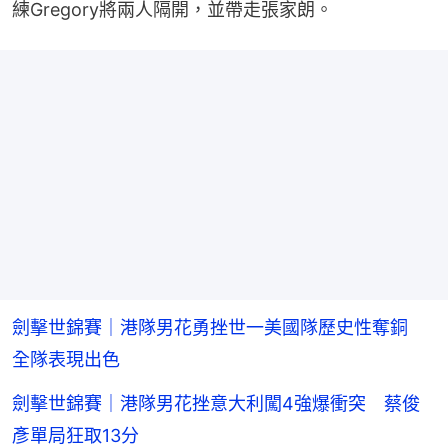
練Gregory將兩人隔開，並帶走張家朗。
劍擊世錦賽｜港隊男花勇挫世一美國隊歷史性奪銅
全隊表現出色
劍擊世錦賽｜港隊男花挫意大利闖4強爆衝突 蔡俊
彥單局狂取13分