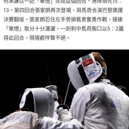
何承謙以一記「單燈」完成這個回合，港隊領先15：
13。第四回合張家朗再次登場，與馬奇合演巴黎奧運
決賽翻版，張家朗忍住左手勞損舊患奮勇作戰，接連
「單燈」取分十分瀟灑，一劍刺中馬奇胸口以5：2贏
得此回合，現場歡呼聲不絕。