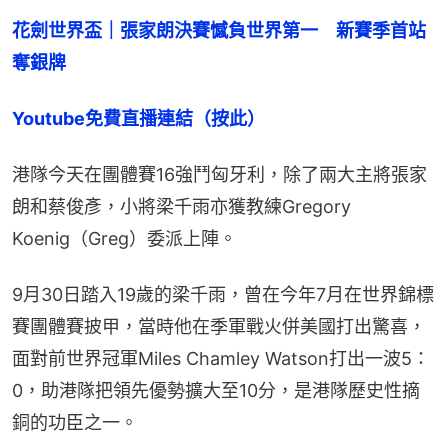
花劍世界盃｜張家朗決賽憾負世界第一　新賽季首站
奪銀牌
Youtube免費直播連結（按此）
港隊今天在團體賽16強鬥匈牙利，除了兩大主將張家
朗和蔡俊彥，小將梁千雨亦獲教練Gregory 
Koenig（Greg）委派上陣。
9月30日踏入19歲的梁千雨，曾在今年7月在世界錦標
賽團體賽披甲，當時他在季軍戰火併美國打出驚喜，
面對前世界冠軍Miles Chamley Watson打出一波5：
0，助港隊把領先優勢擴大至10分，是港隊歷史性摘
銅的功臣之一。