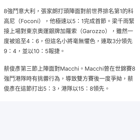
8強鬥意大利，張家朗打頭陣面對前世界排名第1的科
高尼（Foconi），他極速以5：1完成首節。梁千雨緊
接上場對東京奧運銀牌加羅索（Garozzo），雖然一
度被追至4：6，但這名小將毫無懼色，連取3分領先
9：4，並以10：5報捷。
蔡俊彥第三節上陣面對Macchi。Macchi曾在世錦賽8
強鬥港隊時有挑釁行為，導致雙方賽後一度爭拗，蔡
俊彥在這節打出5：3，港隊以15：8領先。