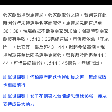
張家朗出場對馬連尼，張家朗取分之際，裁判竟在此
時因分牌未轉選手名字而喊停。馬連尼急起直追至
36：38，現場觀眾不斷為張家朗加油；關鍵時刻張家
朗沒有手軟，以40：36完成這局。蔡俊彥依舊「守尾
門」，比安其一舉反超43：44，掀起今仗高潮。現
場觀眾甚至比兩名選手更緊張，蔡俊彥冷靜追至44：
44，可惜最終輸1分，以44：45憾負，無緣冠軍。
劍擊世錦賽｜何柏霖歷起跌悟運動員之道 無論成敗
也繼續前行
劍擊世錦賽｜女子花劍梁雅蕾陳諾思無緣16強 觀眾
支持成最大動力