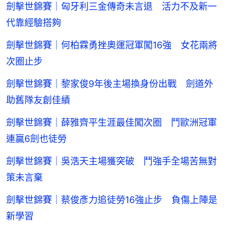
劍擊世錦賽｜匈牙利三金傳奇未言退 活力不及新一
代靠經驗搭夠
劍擊世錦賽｜何柏霖勇挫奧運冠軍闖16強 女花兩將
次圈止步
劍擊世錦賽｜黎家俊9年後主場換身份出戰 劍道外
助舊隊友創佳績
劍擊世錦賽｜薛雅齊平生涯最佳闖次圈 鬥歐洲冠軍
連贏6劍也徒勞
劍擊世錦賽｜吳浩天主場獲突破 鬥強手全場苦無對
策未言棄
劍擊世錦賽｜蔡俊彥力追徒勞16強止步 負傷上陣是
新學習