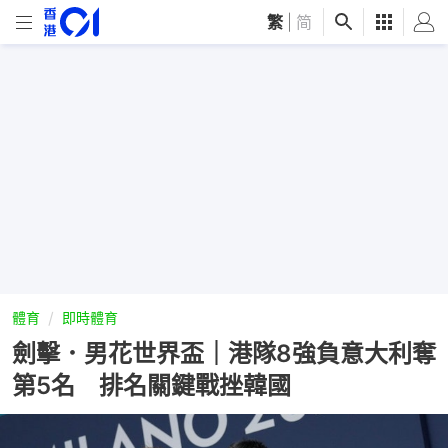
繁
|
简
體育
即時體育
劍擊．男花世界盃｜港隊8強負意大利奪
第5名 排名關鍵戰挫韓國