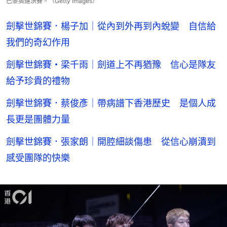
巴黎奧運決賽。（Getty Images）
劍擊世錦賽．楊子加｜從內到外再到內蛻變 自信給
我們的奇幻作用
劍擊世錦賽・梁千雨｜劍道上不再猶豫 信心是隊友
給予珍貴的禮物
劍擊世錦賽．蔡俊彥｜帶病譜下香港歷史 是個人成
長更是團體力量
劍擊世錦賽．張家朗｜開腔細談傷患 從信心崩潰到
感受團隊的快樂