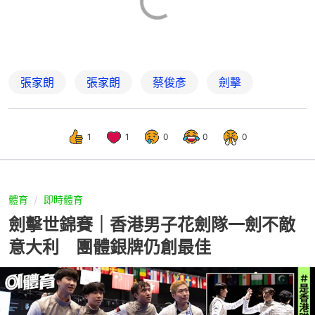
張家朗
張家朗
蔡俊彥
劍擊
1
1
0
0
0
體育
即時體育
劍擊世錦賽｜香港男子花劍隊一劍不敵
意大利 團體銀牌仍創最佳