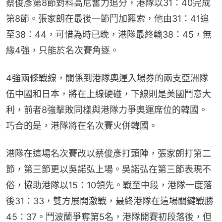
蔡俊彥第8節對科高尼奮力追分，港隊以31：40完成
第8節。張家朗在最後一節鬥加羅索，他由31：41追
至38：44，可惜為時已晚，港隊最終輸38：45，無
緣4強，只能於名次賽角逐。
4強兩條戰線，關係到港隊奧運入場券的兩支亞洲隊
伍中國和日本，將在上線硬碰，下線則是美國鬥意大
利，前者8強擊敗同樣與港隊力爭奧運席位的韓國。
巧合的是，港隊將在名次賽火併韓國。
港隊在這場名次賽改以蔡俊彥打頭陣，張家朗打第二
節，第三節更以吳諾弘上場。吳諾弘在第三節表現不
俗，協助港隊以15：10領先。戰至中段，港隊一度落
後31：33，雙方展開激戰，最終港隊在這場關鍵戰勝
45：37。鬥波蘭爭奪第5名，港隊開賽初段落後，但