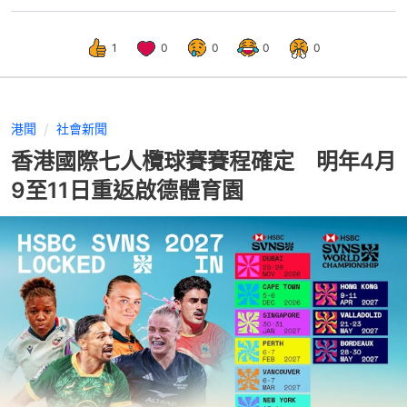
1
0
0
0
0
港聞
社會新聞
香港國際七人欖球賽賽程確定 明年4月
9至11日重返啟德體育園