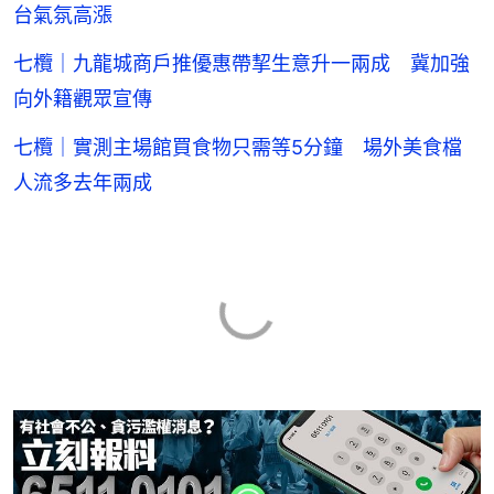
台氣氛高漲
七欖｜九龍城商戶推優惠帶挈生意升一兩成 冀加強
向外籍觀眾宣傳
七欖｜實測主場館買食物只需等5分鐘 場外美食檔
人流多去年兩成