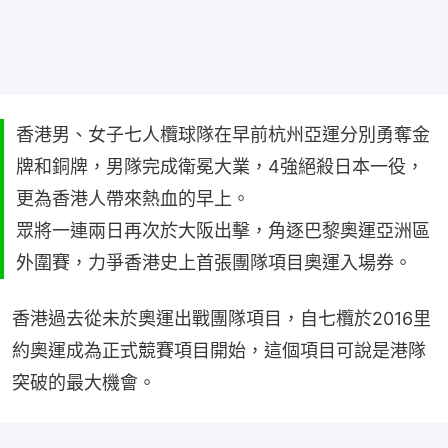
香港男、女子七人欖球隊在早前杭州亞運分別勇奪金
牌和銅牌，男隊完成衛冕大業，4強絕殺日本一役，
更為香港人帶來熱血的早上。
眾將一連兩日再次於大阪出擊，角逐巴黎奧運亞洲區
外圍賽，力爭香港史上首張團隊項目奧運入場券。
香港過去從未於奧運出戰團隊項目，自七欖於2016里
約奧運成為正式競賽項目開始，這個項目可說是港隊
突破的最大機會。