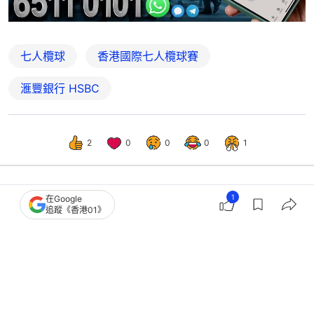
七人欖球
香港國際七人欖球賽
滙豐銀行 HSBC
2
0
0
0
1
1
在Google
港聞
社會新聞
追蹤《香港01》
七欖港隊賽程｜男女子隊均首日傍晚登
場 分別對戰內地隊及丹麥隊