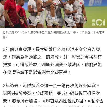
巴黎奧運2024資格：港隊期待在奧運外圍賽重現如此一幕。（資料圖片；袁志浩
攝）
3年前東京奧運，最大勁敵日本以東道主身分直入奧
運，作為亞洲勁旅之一的港隊，對一席奧運資格甚有
把握，可惜最終於亞洲區外圍賽不敵韓國，他們只能
在疫情陰霾下透過電視看比賽直播。
3年過去，港隊挾着亞運一金一銅再次角逐外圍賽。
男隊共8隊參賽，分成兩組，完成小組賽後再打名次
賽，港隊與新加坡、阿聯酋及泰國位處B組，A組隊伍