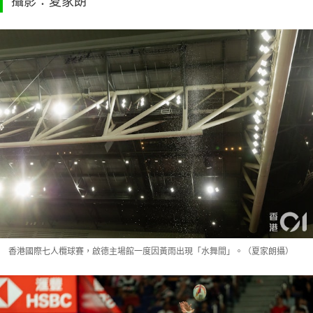
攝影：夏家朗
香港國際七人欖球賽，啟德主場館一度因黃雨出現「水舞間」。（夏家朗攝）