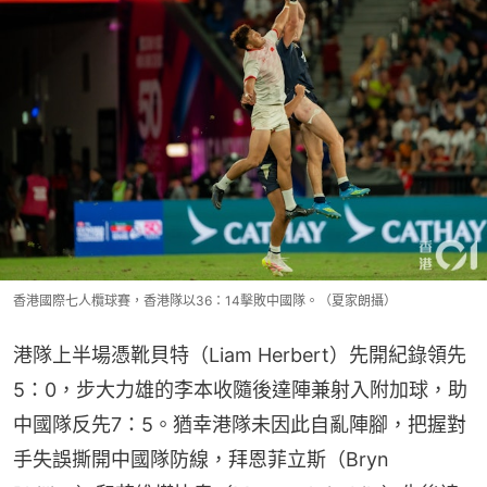
香港國際七人欖球賽，香港隊以36：14擊敗中國隊。（夏家朗攝）
港隊上半場憑靴貝特（Liam Herbert）先開紀錄領先
5：0，步大力雄的李本收隨後達陣兼射入附加球，助
中國隊反先7：5。猶幸港隊未因此自亂陣腳，把握對
手失誤撕開中國隊防線，拜恩菲立斯（Bryn 