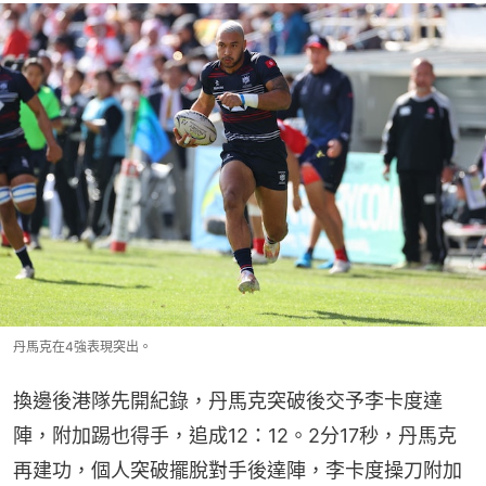
丹馬克在4強表現突出。
換邊後港隊先開紀錄，丹馬克突破後交予李卡度達
陣，附加踢也得手，追成12：12。2分17秒，丹馬克
再建功，個人突破擺脫對手後達陣，李卡度操刀附加