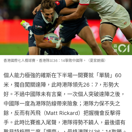
香港國際七人欖球賽，香港隊以36：14擊敗中國隊。（夏家朗攝）
個人能力極強的確斯在下半場一開賽就「單騎」60
米，獨自闖關達陣，此時港隊領先26：7，形勢大
好。不過中國隊未有言棄，一次個人突破達陣之後，
中國隊一度為港隊防線帶來險象；港隊力保不失之
餘，反而有芮飛（Matt Rickard）把握機會反擊得
手。此時比賽進入尾聲，港隊得勢不饒人，最後還有
靴貝特梅開二度「埋齋」，最終港隊以36：14取勝。