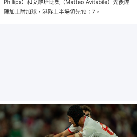
Phillips）和艾維塔比奧（Matteo Avitabile）先後達
陣加上附加球，港隊上半場領先19：7。