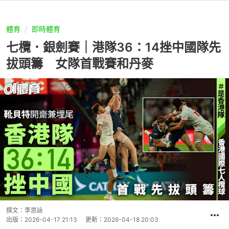
體育
即時體育
七欖．銀劍賽｜港隊36：14挫中國隊先
拔頭籌 女隊首戰賽和丹麥
撰文：
李思詠
出版：
2026-04-17 21:13
更新：
2026-04-18 20:03