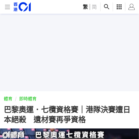
繁
|
简
體育
即時體育
巴黎奧運．七欖資格賽｜港隊決賽遭日
本絕殺 遺材賽再爭資格