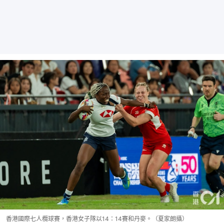
香港國際七人欖球賽，香港女子隊以14：14賽和丹麥。（夏家朗攝）