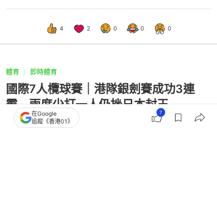
4
2
0
0
0
體育
即時體育
國際7人欖球賽｜港隊銀劍賽成功3連
霸 兩度少打一人仍挫日本封王
7
在Google
追蹤《香港01》