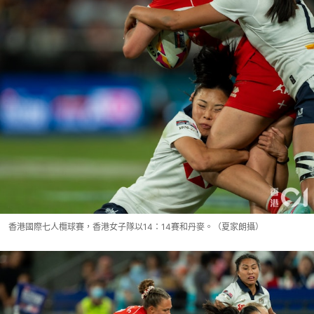
香港國際七人欖球賽，香港女子隊以14：14賽和丹麥。（夏家朗攝）