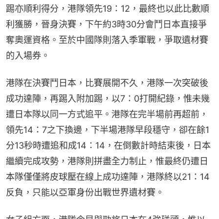
踢亦順利得分，港隊領先19：12，最終也以此比數順
利獲勝，晉身決賽，下午約3時30分會鬥日本直接爭
奪奧運資格。至於中國隊則落入季軍戰，爭取遺材賽
的入場券。
港隊在決賽鬥日本，比賽展開不久，港隊一次突破後
成功達陣，再踢入附加踢，以7：0打開紀錄，惟未幾
遭日本隊以同一方式追平。港隊在完半場前再超前，
領先14：7之下換邊，下半場港隊早段穩守，卻在餘1
分13秒時遭追和成14：14，在倒數計時結束後，日本
繼續完成攻勢，港隊則拼盡全力制止，惟最終仍遭日
本隊僅僅將皮球壓在線上成功達陣，港隊終以21：14
反負，只能以亞軍身份出戰世界遺材賽。