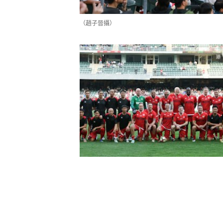
（趙子晉攝）