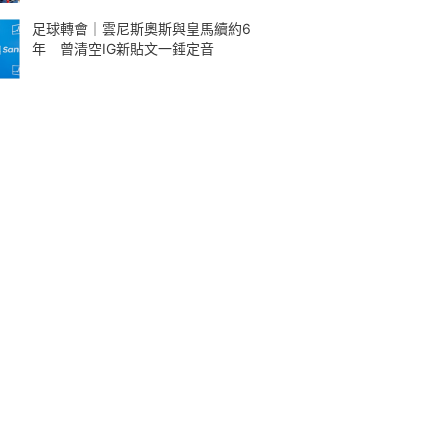
足球轉會｜雲尼斯奧斯與皇馬續約6
年 曾清空IG新貼文一錘定音