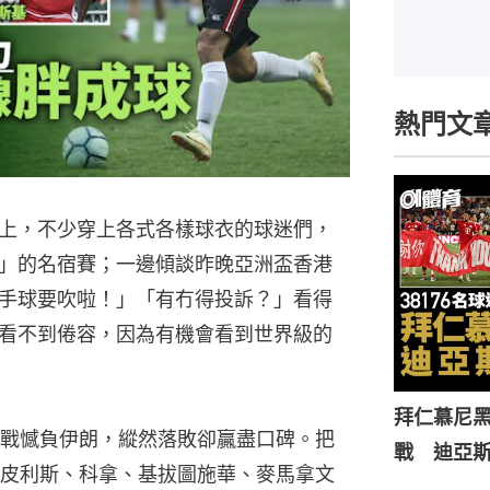
熱門文
上，不少穿上各式各樣球衣的球迷們，
」的名宿賽；一邊傾談昨晚亞洲盃香港
手球要吹啦！」「有冇得投訴？」看得
看不到倦容，因為有機會看到世界級的
拜仁慕尼黑
戰憾負伊朗，縱然落敗卻贏盡口碑。把
戰 迪亞
皮利斯、科拿、基拔圖施華、麥馬拿文