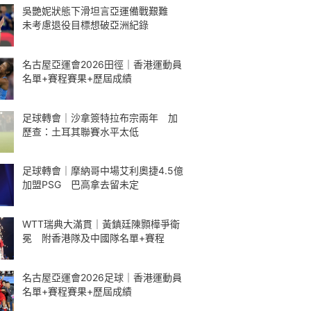
吳艷妮狀態下滑坦言亞運備戰艱難
未考慮退役目標想破亞洲紀錄
名古屋亞運會2026田徑｜香港運動員
名單+賽程賽果+歷屆成績
足球轉會｜沙拿簽特拉布宗兩年 加
歷查：土耳其聯賽水平太低
足球轉會｜摩納哥中場艾利奧捷4.5億
加盟PSG 巴高拿去留未定
WTT瑞典大滿貫｜黃鎮廷陳顥樺爭衛
冕 附香港隊及中國隊名單+賽程
名古屋亞運會2026足球｜香港運動員
名單+賽程賽果+歷屆成績