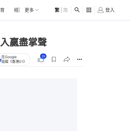
育
經濟
更多
01深圳
繁
觀點
|
简
健康
好食玩飛
登入
女
入贏盡掌聲
29
在Google
追蹤《香港01》