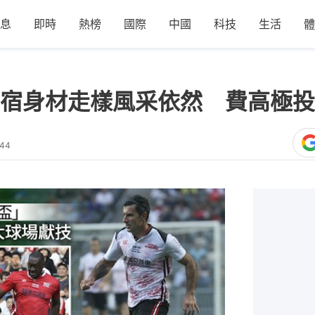
息
即時
熱榜
國際
中國
科技
生活
體
宿身材走樣風采依然 費高極投
:44