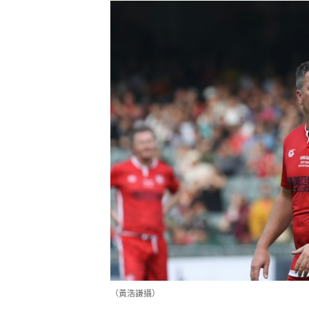
（黃浩謙攝）