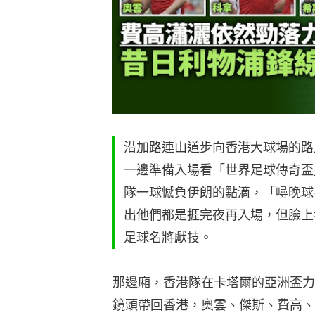
沿加路連山道步向香港大球場的路
一邊準備入場看「世界足球傳奇盃
隊一球憾負伊朗的點滴，「噚晚球
出他們都是捱完夜再入場，但臉上
足球名將獻技。
那邊廂，香港隊在卡塔爾的亞洲盃力
鏡頭帶回香港，奧雲、傑斯、費高、