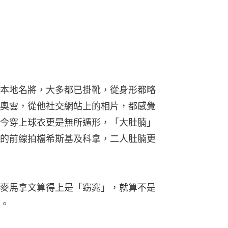
本地名將，大多都已掛靴，從身形都略
奧雲，從他社交網站上的相片，都感覺
今穿上球衣更是無所遁形，「大肚腩」
的前線拍檔希斯基及科拿，二人肚腩更
麥馬拿文算得上是「窈窕」，就算不是
。