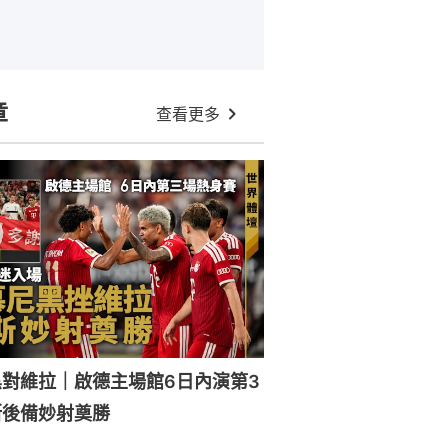
章
查看更多
對維拉｜啟德主場館6日內演第3
斯後備妙射奠勝