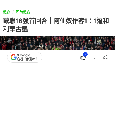
體育
即時體育
歐聯16強首回合｜阿仙奴作客1：1逼和
利華古遜
2
在Google
追蹤《香港01》
撰文：
蕭通
出版：
2026-03-12 03:59
更新：
2026-03-13 18:16