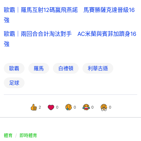
歐霸｜羅馬互射12碼贏飛燕諾 馬賽勝薩克達晉級16
強
歐霸｜兩回合合計淘汰對手 AC米蘭與賓菲加躋身16
強
歐霸
羅馬
白禮頓
利華古遜
足球
2
0
0
0
0
體育
即時體育