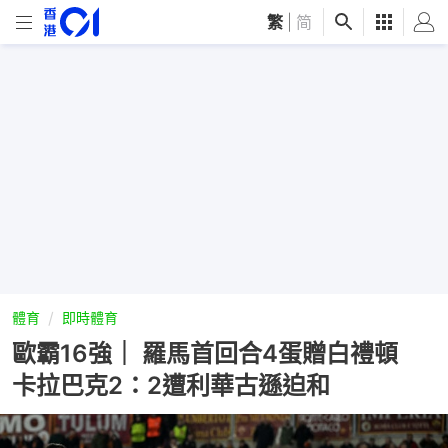
繁
|
简
體育
即時體育
歐霸16強｜ 羅馬首回合4蛋贈白禮頓
卡拉巴克2：2遭利華古遜迫和