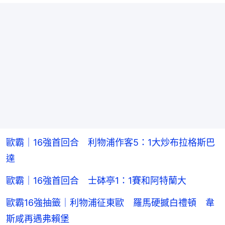
歐霸｜16強首回合 利物浦作客5：1大炒布拉格斯巴
達
歐霸｜16強首回合 士砵亭1：1賽和阿特蘭大
歐霸16強抽籤｜利物浦征東歐 羅馬硬撼白禮頓 韋
斯咸再遇弗賴堡