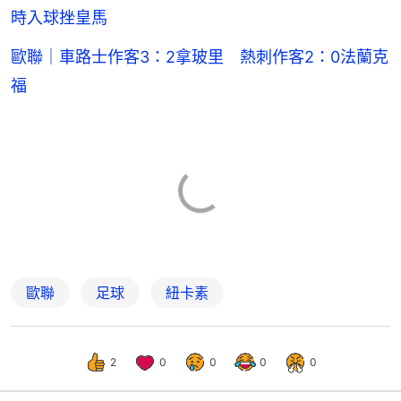
時入球挫皇馬
歐聯｜車路士作客3：2拿玻里 熱刺作客2：0法蘭克
福
歐聯
足球
紐卡素
2
0
0
0
0