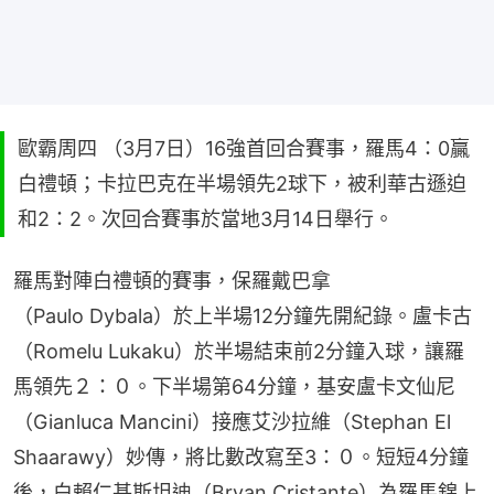
歐霸周四 （3月7日）16強首回合賽事，羅馬4：0贏
白禮頓；卡拉巴克在半場領先2球下，被利華古遜迫
和2：2。次回合賽事於當地3月14日舉行。
羅馬對陣白禮頓的賽事，保羅戴巴拿
（Paulo Dybala）於上半場12分鐘先開紀錄。盧卡古
（Romelu Lukaku）於半場結束前2分鐘入球，讓羅
馬領先２：０。下半場第64分鐘，基安盧卡文仙尼
（Gianluca Mancini）接應艾沙拉維（Stephan El 
Shaarawy）妙傳，將比數改寫至3：０。短短4分鐘
後，白賴仁基斯坦迪（Bryan Cristante）為羅馬錦上