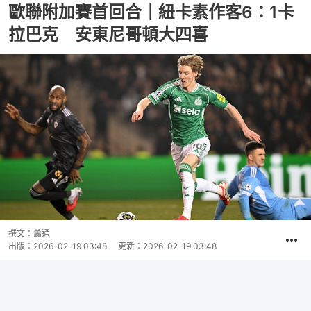
歐聯附加賽首回合｜紐卡素作客6：1卡
拉巴克 安東尼哥頓大四喜
撰文：
蕭通
出版：
2026-02-19 03:48
更新：
2026-02-19 03:48