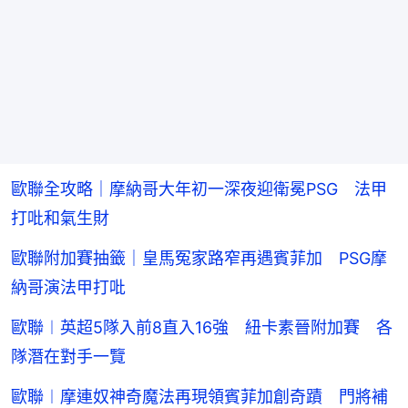
歐聯全攻略｜摩納哥大年初一深夜迎衛冕PSG 法甲
打吡和氣生財
歐聯附加賽抽籤｜皇馬冤家路窄再遇賓菲加 PSG摩
納哥演法甲打吡
歐聯︱英超5隊入前8直入16強 紐卡素晉附加賽 各
隊潛在對手一覽
歐聯︱摩連奴神奇魔法再現領賓菲加創奇蹟 門將補