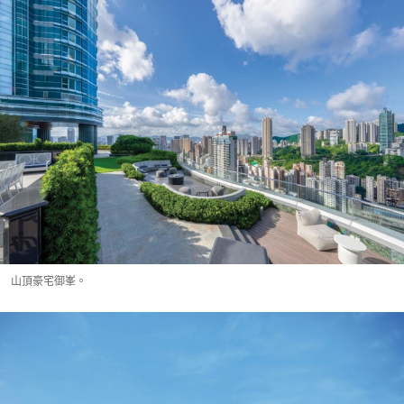
山頂豪宅御峯。