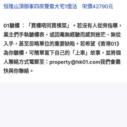
恒隆山頂御峯四房雙套大宅1億沽 呎價42790元
01驗樓 ︰「買樓唔同買棵菜」。若沒有人從旁指導，
業主們手執驗樓表，或因毫無經驗而感到迷茫、無從
入手，甚至忽略單位的重要缺陷。若希望《香港01》
為你驗樓，可簡單寫下自己的「上車」故事，並將個
人聯絡方式電郵至：property@hk01.com我們會盡
快與你聯絡。