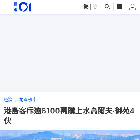
繁
|
简
經濟
地產樓市
港島客斥逾6100萬購上水高爾夫‧御苑4
伙