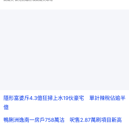
隱形富婆斥4.3億狂掃上水19伙豪宅 單計辣稅佔逾半
億
鴨脷洲逸南一房戶758萬沽 呎售2.87萬刷項目新高