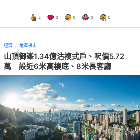
2
0
0
0
0
經濟
地產樓市
山頂御峯1.34億沽複式戶、呎價5.72
萬 設近6米高樓底、8米長客廳