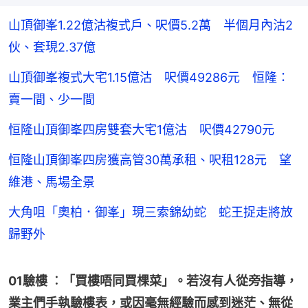
山頂御峯1.22億沽複式戶、呎價5.2萬 半個月內沽2
伙、套現2.37億
山頂御峯複式大宅1.15億沽 呎價49286元 恒隆：
賣一間、少一間
恒隆山頂御峯四房雙套大宅1億沽 呎價42790元
恒隆山頂御峯四房獲高管30萬承租、呎租128元 望
維港、馬場全景
大角咀「奧柏．御峯」現三索錦幼蛇 蛇王捉走將放
歸野外
01驗樓 ︰「買樓唔同買棵菜」。若沒有人從旁指導，
業主們手執驗樓表，或因毫無經驗而感到迷茫、無從