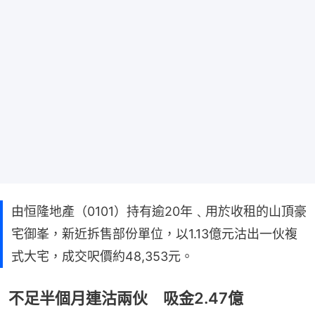
由恒隆地產（0101）持有逾20年﹑用於收租的山頂豪
宅御峯，新近拆售部份單位，以1.13億元沽出一伙複
式大宅，成交呎價約48,353元。
不足半個月連沽兩伙 吸金2.47億