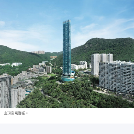
山頂豪宅御峯。