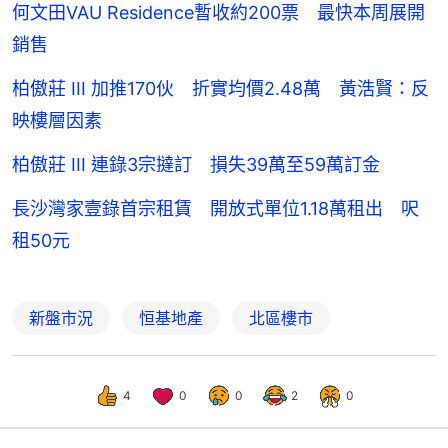
何文田VAU Residence暫收約200票 最快本周展開
銷售
柏傲莊 III 加推170伙 折實均價2.48萬 黃浩賢：反
映樓層因素
柏傲莊 III 連錄3宗撻訂 損失39萬至59萬訂金
長沙灣家壹錄首宗租賃 開放式單位1.18萬租出 呎
租50元
新盤市況
恒基地產
北區樓市
4
0
0
2
0