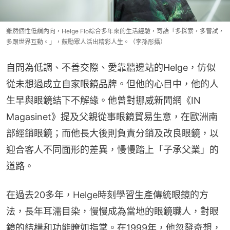
雖然個性低調內向，Helge Flo綜合多年來的生活經驗，寄語「多探索，多嘗試，
多跟世界互動。」，鼓勵眾人活出精彩人生。（李孫彤攝）
自問為低調、不善交際、愛靠牆邊站的Helge，仿似
從未想過成立自家眼鏡品牌。但他的心目中，他的人
生早與眼鏡結下不解緣。他曾對挪威新聞網《IN 
Magasinet》提及父親從事眼鏡貿易生意，在歐洲南
部經銷眼鏡；而他長大後則負責分銷及改良眼鏡，以
迎合客人不同面形的差異，慢慢踏上「子承父業」的
道路。
在過去20多年，Helge時刻學習生產傳統眼鏡的方
法，長年耳濡目染，慢慢成為當地的眼鏡職人，對眼
鏡的結構和功能暸如指掌。在1999年，他忽發奇想，