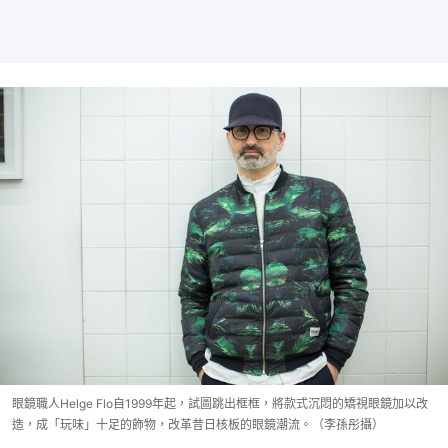
眼鏡職人Helge Flo自1999年起，試圖跳出框框，將款式沉悶的矯視眼鏡加以改
造，成「玩味」十足的飾物，改革昔日核板的眼鏡潮流。（李孫彤攝）