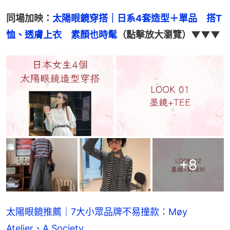
同場加映：
太陽眼鏡穿搭｜日系4套造型＋單品　搭T
恤、透膚上衣　素顏也時髦
（點擊放大瀏覽）▼▼▼
+
8
太陽眼鏡推薦｜7大小眾品牌不易撞款：Møy
Atelier、A.Society