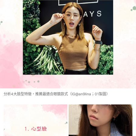
分析4大臉型特徵，推薦最適合眼鏡款式（IG@an9lina；01製圖）