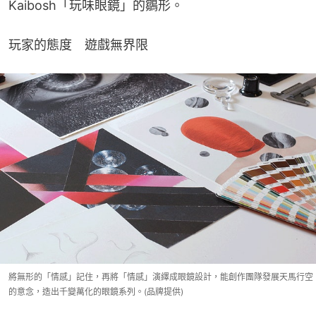
Kaibosh「玩味眼鏡」的鶵形。
玩家的態度　遊戲無界限
將無形的「情感」記住，再將「情感」演繹成眼鏡設計，能創作團隊發展天馬行空
的意念，造出千變萬化的眼鏡系列。(品牌提供)