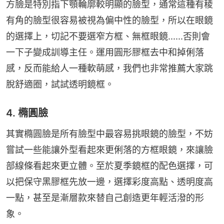
方臉是特別指下顎輪廓較明顯的臉型，通常這種有稜
有角的臉型很容易被視為偏中性的臉型，所以在眼鏡
的選擇上，切記不要選窄方框、無框眼鏡......否則會
一下子變成訓導主任。運用圓形膠框去中和掉俐落
感，反而能給人一種軟萌感，我們也非常推薦大家跳
脫舒適圈，試試透明鏡框。
4. 橢圓臉
其實橢圓臉是所有臉型中最容易挑眼鏡的臉型，不妨
嘗試一些能讓外型看起來更俐落的方框眼鏡，來讓臉
部線條看起來更立體。至於夏季鏡框的配色選擇，可
以把保守黑膠框先放一邊，選擇彩度高點、透明度高
一點，甚至是漸層款來替自己創造更年輕活潑的形
象。