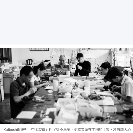
Kaibosh眼鏡對「中國製造」四字從不忌諱，更認為遠在中國的工場，才有膽大心