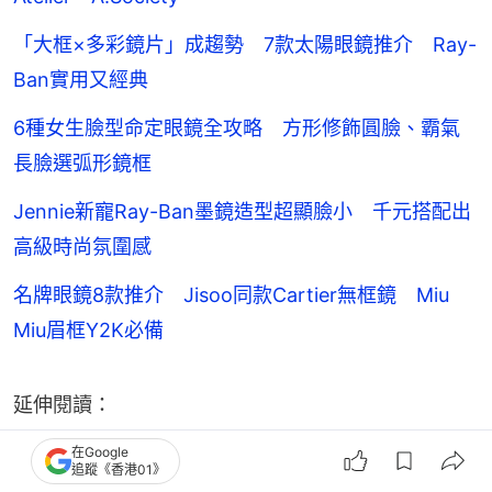
「大框×多彩鏡片」成趨勢 7款太陽眼鏡推介 Ray-
Ban實用又經典
6種女生臉型命定眼鏡全攻略 方形修飾圓臉、霸氣
長臉選弧形鏡框
Jennie新寵Ray-Ban墨鏡造型超顯臉小 千元搭配出
高級時尚氛圍感
名牌眼鏡8款推介 Jisoo同款Cartier無框鏡 Miu
Miu眉框Y2K必備
延伸閱讀：
在Google
戴眼鏡也能擁有的完美妝容！5大「眼鏡妝」重點教
追蹤《香港01》