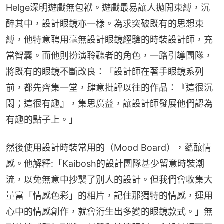
Helge深明遊戲無包袱。遊戲最易讓人拋開束縛，沉
醉其中，設計眼鏡亦一樣。為求突破既有的思想束
縛，他特意聘用毫無設計眼鏡經驗的時裝設計師，充
當智囊。而他則扮演聆聽者的角色，一路引導團隊，
將既有的眼鏡不斷改良：「設計師在著手眼鏡系列
前，都先齊集一堂，肆意批評以往的作品：『這很沉
悶；這很有趣』，集思廣益，讓設計師發展他們認為
有趣的點子上。」
然後使用設計時裝常用的（Mood Board），蘊釀情
感。他解釋:「Kaibosh的設計團隊甚少留意時裝潮
流，以免無意中抄襲了別人的設計。但我們會收集大
量富「情感色彩」的相片，記住那獨特的情感，運用
心中的情感創作，就會洐生出多變的眼鏡款式。」無