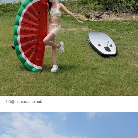
（IG@mamasisihuihui）