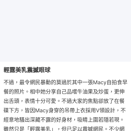
輕露美乳震撼眼球
不過，最令網民暴動的莫過於其中一張Macy自拍食早
餐的照片。相中她分享自己品嚐牛油果及炒蛋，更伸
出舌頭，表情十分可愛。不過大家的焦點卻放了在餐
碟下方，皆因Macy身穿的吊帶上衣採用V領設計，不
經意地騷出深藏不露的好身材，吸睛上圍若隱若現。
雖然只是「輕露美乳」，但已足以震撼網民。不少網