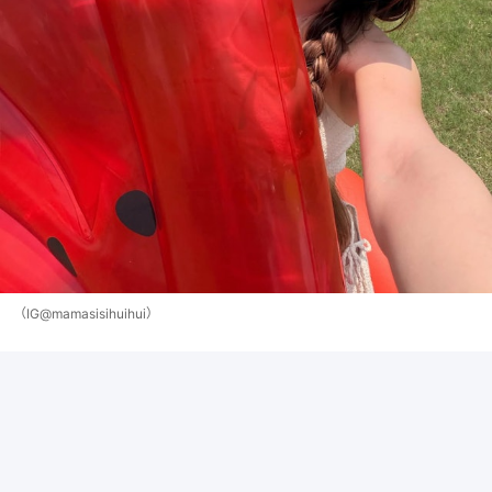
（IG@mamasisihuihui）