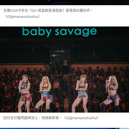
女團VIVA今年在《25+英皇群星演唱會》尾場演出獲好評。
（IG@mamasisihuihui）
四位女仔雖然臨時頂上，但絕無欺場。（IG@mamasisihuihui）