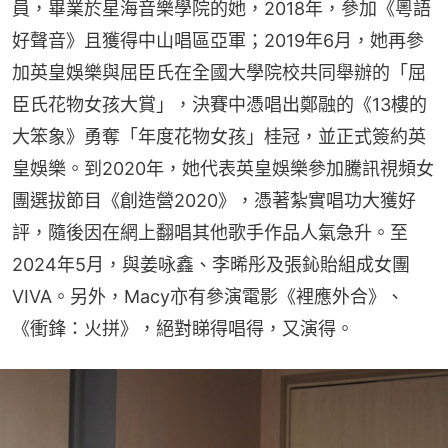
員，畢業於星海音樂學院的她，2018年，參加《粵語
好聲音》且獲得中山唱區亞軍；2019年6月，她再參
加英皇娛樂與屈臣氏在全國大學院校共同舉辦的「屈
臣氏花物女孩大賞」，決賽中憑唱出鄭融的《13樓的
大笨象》勇奪「年度花物女孩」桂冠，並正式簽約英
皇娛樂。到2020年，她代表英皇娛樂參加騰訊視頻女
團選拔節目《創造營2020》，憑著紮實唱功大獲好
評，隨後因在網上翻唱其他歌手作品人氣急升。至
2024年5月，與姜咏鑫、李晞彤及張鈊貽組成女團
VIVA。另外，Macy亦有參演電影《裡應外合》、
《衝鋒：火拼》，絕對睇得唱得，又演得。