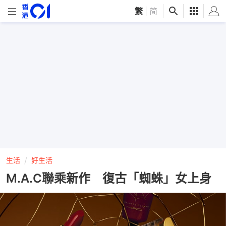
繁
|
简
生活
好生活
M.A.C聯乘新作 復古「蜘蛛」女上身