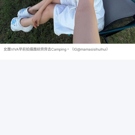
女團VIVA早前拍攝團綜齊齊去Camping。（IG@mamasisihuihui）