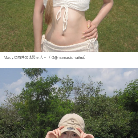
Macy以兩件頭泳裝示人。（IG@mamasisihuihui）