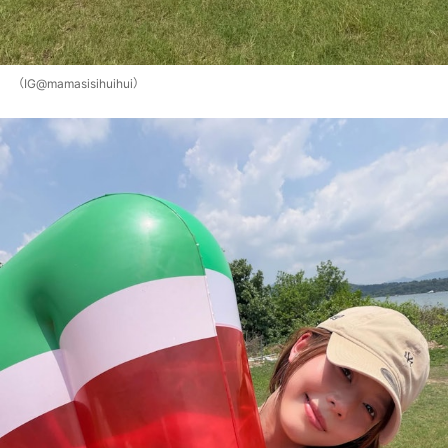
（IG@mamasisihuihui）