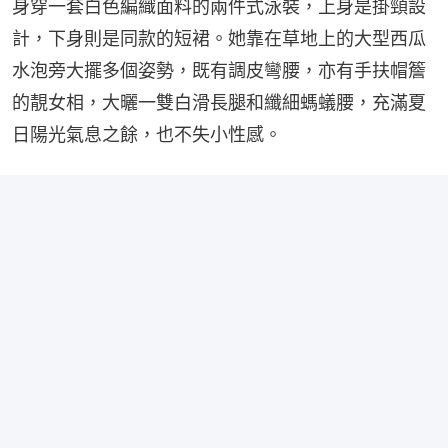
身穿一套白色編織面料的兩件式泳裝，上身是掛頸設
計，下身則是同款的短裙。她靠在草地上的大型西瓜
水泡旁大擺多個姿勢，既有調皮彎腰，亦有手扶帽簷
的靚女相，大曬一雙白滑長腿和纖細螞蟻腰，充滿夏
日陽光氣息之餘，也不失小性感。