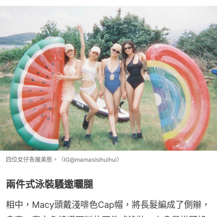
四位女仔各展美態。（IG@mamasisihuihui）
兩件式泳裝騷邀曬腿
相中，Macy頭戴淺啡色Cap帽，將長髮編成了側辮，