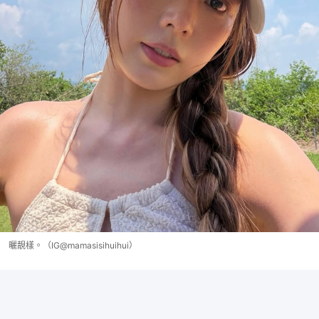
曬靚樣。（IG@mamasisihuihui）