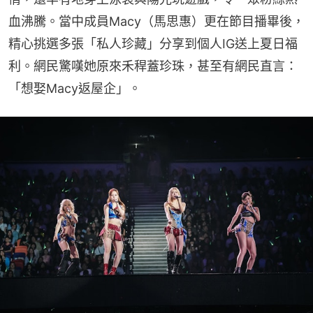
血沸騰。當中成員Macy（馬思惠）更在節目播畢後，
精心挑選多張「私人珍藏」分享到個人IG送上夏日福
利。網民驚嘆她原來禾稈蓋珍珠，甚至有網民直言：
「想娶Macy返屋企」。