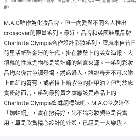
設計師Charlotte Olympia親身上陣當模特兒，乍看有如一張懷舊海報。（品牌提
供）
M.A.C雖作為化妝品牌，但一向愛與不同名人推出
crossover的限量系列。最近，品牌和英國鞋履品牌
Charlotte Olympia合作設計彩妝系列，靈感來自昔日
荷里活紙醉金迷的年代，掛在牆壁上的美女海報、大
銀幕的性感尤物都是設計師的創意來源。一系列彩妝
品均以復古色調登場，誘惑過人，誰說春天不可以塗
上血紅的脣膏，或者搽上暗紫色的指甲油？但對於忠
實粉絲而言，系列最矜貴之處應該是產品上的
Charlotte Olympia蜘蛛網標誌吧。M.A.C今次這個
「蜘蛛網」，實在撒得好，先不論彩妝顏色是否實
用，單是欣賞精心設計的外殼，已經是一大樂趣。