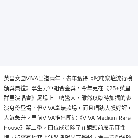
英皇女團VIVA出道兩年，去年獲得《叱咤樂壇流行榜
頒獎典禮》奪生力軍組合金獎，今年更在《25+英皇
群星演唱會》尾場上一鳴驚人，雖然以臨時加插的表
演身份登場，但VIVA毫無欺場，而且唱跳大獲好評，
人氣急升。早前VIVA推出團綜《VIVA Medium Rare 
House》第二季，四位成員除了在鏡頭前展示真性
情，還罕有地穿上泳裝與陽光玩遊戲，令一眾粉絲熱