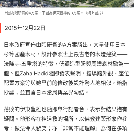
上圖為隈研吾的A方案，下圖為伊東豊雄的B方案。（網上圖片）
2015年12月22日
日本政府宣佈由隈研吾的A方案勝出，大量使用日本
杉等國產木材，設計參照世上最古老的木造建築——
法隆寺·五重塔的特徵，低調造型盼與周遭森林融為一
體。但Zaha Hadid隨即發表聲明，指場館外觀、座位
配置方案等與她早前的修改後設計驚人地相似，暗指
抄襲；並直言日本當局與業界勾結。
落敗的伊東豊雄也隨即舉行記者會，表示對結果抱有
疑問。他形容在神道教的場所，以佛教建築形象作參
考，做法令人發笑；亦「非常不能理解」為何在多項