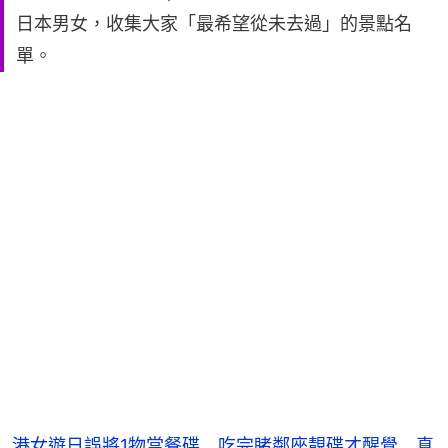
日本男女，收集大家「最希望從未去過」的景點名
單。
港女遊日誤將1物當餐碟 吃完睹鄰座靚碟才醒覺 真