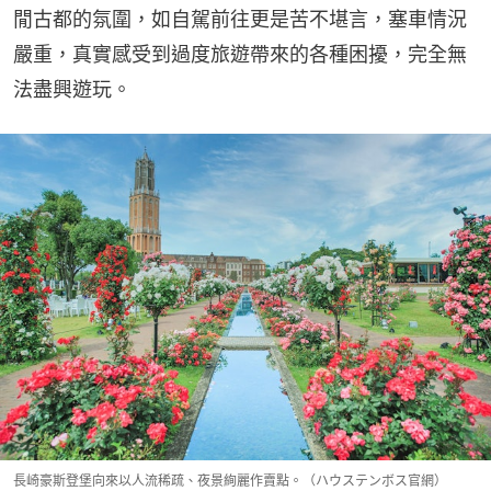
閒古都的氛圍，如自駕前往更是苦不堪言，塞車情況
嚴重，真實感受到過度旅遊帶來的各種困擾，完全無
法盡興遊玩。
長崎豪斯登堡向來以人流稀疏、夜景絢麗作賣點。（ハウステンボス官網）