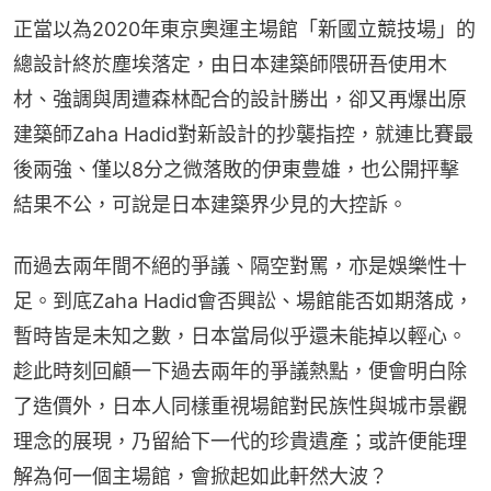
正當以為2020年東京奧運主場館「新國立競技場」的
總設計終於塵埃落定，由日本建築師隈研吾使用木
材、強調與周遭森林配合的設計勝出，卻又再爆出原
建築師Zaha Hadid對新設計的抄襲指控，就連比賽最
後兩強、僅以8分之微落敗的伊東豊雄，也公開抨擊
結果不公，可說是日本建築界少見的大控訴。
而過去兩年間不絕的爭議、隔空對罵，亦是娛樂性十
足。到底Zaha Hadid會否興訟、場館能否如期落成，
暫時皆是未知之數，日本當局似乎還未能掉以輕心。
趁此時刻回顧一下過去兩年的爭議熱點，便會明白除
了造價外，日本人同樣重視場館對民族性與城市景觀
理念的展現，乃留給下一代的珍貴遺產；或許便能理
解為何一個主場館，會掀起如此軒然大波？