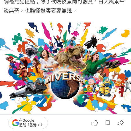
調毫無記憶點；除了夜晚夜景尚可觀賞，白天風景平
淡無奇，也難怪遊客寥寥無幾。
在Google
追蹤《香港01》
日本環球影城USJ是不少人心中值得一去的樂園。（USJ JP官網截圖）