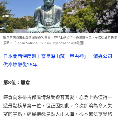
鐮倉向來憑古都風情深受遊客喜愛，亦登上過值得一遊景點榜單，今次卻淪為失望
景點。（Japan National Tourism Organization官網截圖）
日本關西深度遊｜奈良深山藏「曱甴神」 滅蟲公司
供奉蟑螂像25年
第8位：鐮倉
鐮倉向來憑古都風情深受遊客喜愛，亦登上過值得一
遊景點榜單第十位，但正因如此，今次卻淪為令人失
望的景點。網民抱怨景點人山人海，根本無法享受悠