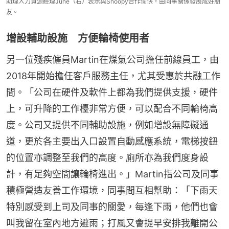
助理人力資源經理June（右）表示與Snoopy合作愉快，由同事關係發展成好朋
友。
增設輔助設施 方便輪椅使用者
另一位殘疾僱員Martin在煤氣公司擔任前線員工，由
2018年開始擔任客戶服務主任，尤其受惠於共融工作
間。「公司在硬件及軟件上都為我們提供支援，硬件
上，可升降的工作檯非常方便，可以配合不同輪椅高
度。公司又提供不同輔助設施，例如增設無障礙通
道，更於各主要出入口設置自動感應系統，電梯按鈕
的位置亦調整至我們的高度。廁所亦為我們度身設
計，有足夠空間讓輪椅進出。」Martin指公司及同事
積極營造友善工作環境，同事間互相幫助：「下雨天
特別感受到上司及同事的關愛，每逢下雨，他們也會
叫我留在室內地方避雨；打風又會提早安排我離開公