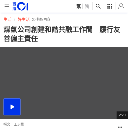
繁
|
简
生活
好生活
特約內容
煤氣公司創建和諧共融工作間 履行友
善僱主責任
播
放
2:20
總
影
共
片
時
撰文：
王玥晨
間