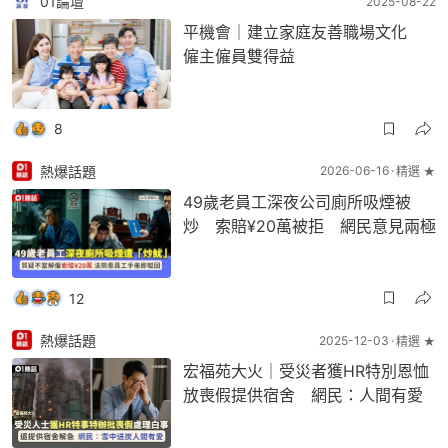
01論壇
2025-08-22
平機會｜建立家庭友善職場文化
僱主僱員雙得益
8
熱爆話題
2026-06-16
精選 ★
49歲老員工深夜公司廁所吸煙被
炒 索賠¥20萬被拒 網民意見兩極
12
熱爆話題
2025-12-03
精選 ★
宏福苑大火｜受災者獲HR特別恩恤
放喪假提供宿舍 網民：人間有愛