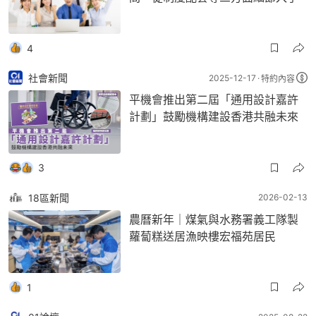
4
社會新聞
2025-12-17
特約內容
平機會推出第二屆「通用設計嘉許
計劃」鼓勵機構建設香港共融未來
3
18區新聞
2026-02-13
農曆新年｜煤氣與水務署義工隊製
蘿蔔糕送居漁映樓宏福苑居民
1