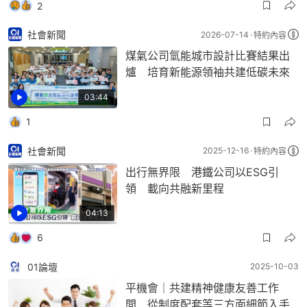
2
社會新聞
2026-07-14
特約內容
煤氣公司氫能城市設計比賽結果出
爐 培育新能源領袖共建低碳未來
03:44
1
社會新聞
2025-12-16
特約內容
出行無界限 港鐵公司以ESG引
領 載向共融新里程
04:13
6
01論壇
2025-10-03
平機會｜共建精神健康友善工作
間 從制度配套等三方面細節入手