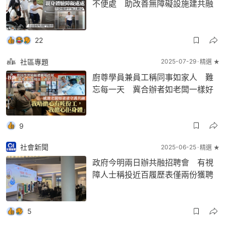
不便處 助改善無障礙設施建共融
22
社區專題
2025-07-29
精選 ★
廚尊學員兼員工稱同事如家人 難
忘每一天 冀合辦者如老闆一樣好
9
社會新聞
2025-06-25
精選 ★
政府今明兩日辦共融招聘會 有視
障人士稱投近百履歷表僅兩份獲聘
5