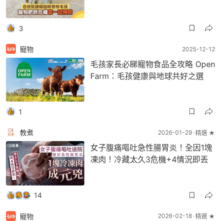
3
寵物
2025-12-12
毛孩家長必睇寵物食品全攻略 Open
Farm：毛孩健康與地球共好之選
1
教煮
2026-01-29
精選 ★
女子腹痛嘔吐急性腸胃炎！全因1塊
凍肉！冷藏太久3危機+4情況即丟
14
寵物
2026-02-18
精選 ★