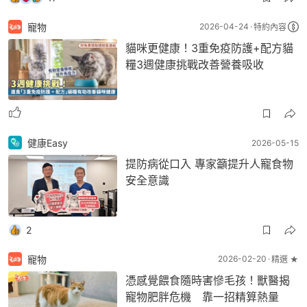
寵物
2026-04-24
特約內容
貓咪更健康！3重免疫防護+配方貓
糧3週健康挑戰改善營養吸收
健康Easy
2026-05-15
提防病從口入 專家籲提升人寵食物
安全意識
2
寵物
2026-02-20
精選 ★
憑感覺餵食隨時害慘毛孩！獸醫揭
寵物肥胖危機 靠一招精算熱量