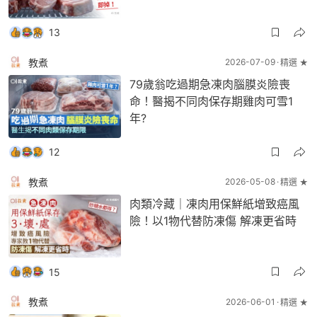
13
教煮
2026-07-09
精選 ★
79歲翁吃過期急凍肉腦膜炎險喪
命！醫揭不同肉保存期雞肉可雪1
年?
12
教煮
2026-05-08
精選 ★
肉類冷藏｜凍肉用保鮮紙增致癌風
險！以1物代替防凍傷 解凍更省時
15
教煮
2026-06-01
精選 ★