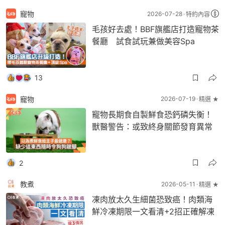
寵物
2026-07-28
特約內容
毛孩好去處！BBF旗艦店打造寵物茶
餐廳 試食試玩兼做美容Spa
13
寵物
2026-07-19
精選 ★
寵物長期食自製鮮食恐鈣磷失衡！
獸醫警告：或致終身關節發育異常
2
教煮
2026-05-11
精選 ★
凍肉放太久生細菌恐致癌！肉類海
鮮冷凍期限一文看清+2招正確解凍