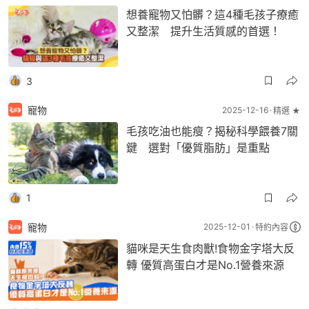
想養寵物又怕髒？這4種毛孩子療癒
又整潔 提升生活質感的首選！
3
寵物
2025-12-16
精選 ★
毛孩吃油也能瘦？揭秘科學餵養7關
鍵 選對「優質脂肪」是重點
1
寵物
2025-12-01
特約內容
貓咪是天生食肉獸!食物金字塔大反
轉 優質高蛋白才是No.1營養來源