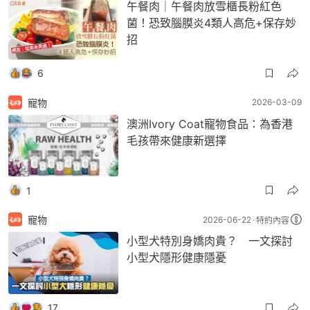
午餐肉｜午餐肉放雪櫃長粉紅色
菌！恐致腦膜炎4類人高危+保存妙
招
6
寵物
2026-03-09
澳洲Ivory Coat寵物食品：為香港
毛孩帶來健康新選擇
1
寵物
2026-06-22
特約內容
小型犬特別身嬌肉貴？ 一文探討
小型犬隱形健康隱憂
17