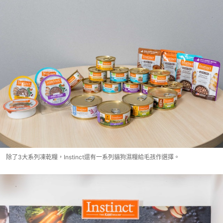
除了3大系列凍乾糧，Instinct還有一系列貓狗濕糧給毛孩作選擇。