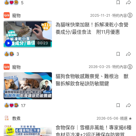
5
寵物
2025-11-21
特約內容
為貓咪快樂加餸！拆解凍乾小食營
養成分/最佳食法 附11月優惠
00:23
3
寵物
2026-03-25
特約內容
貓狗食物敏感難察覺、難根治 獸
醫拆解飲食秘訣防敏關鍵
17
教煮
2026-05-06
精選 ★
食物保存｜雪櫃非萬能！專家揭6種
食材忌冷凍+2招正確保存防變質