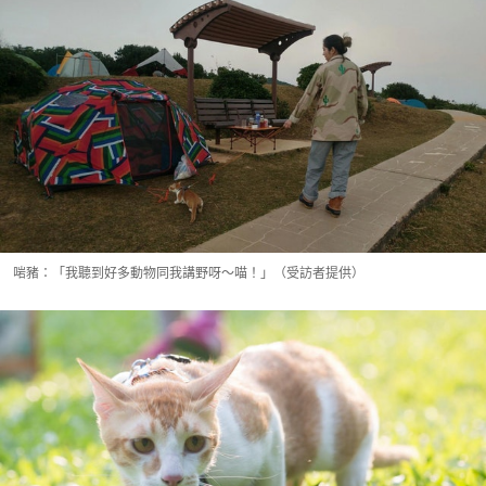
啱豬：「我聽到好多動物同我講野呀～喵！」（受訪者提供）