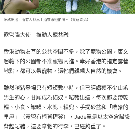
啱豬出巡，所有人都馬上過來跟牠拍照。（梁碧玲攝）
露營貓大使　推動人寵共融
香港動物友善的公共空間不多，除了寵物公園，康文
署轄下的公園都不准寵物內進。幸好香港的指定露營
地點，都可以帶寵物，還牠們親親大自然的機會。
雖然啱豬登場只有短短數小時，但已經虜獲不少山系
男生的心，甘願成為貓奴。啱豬出巡，每次都要帶乾
糧、小食、罐罐、水兜、糧兜、手提砂盆和「啱豬的
皇座」（露營有椅背摺凳），Jade單是以太空倉貓袋
背起啱豬，還要拿牠的行李，已經夠重了。