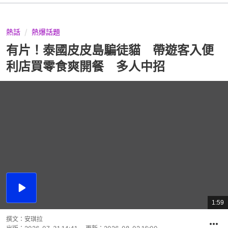
熱話
熱爆話題
有片！泰國皮皮島騙徒貓 帶遊客入便
利店買零食爽開餐 多人中招
播
放
1:59
總
影
共
片
時
撰文：
安琪拉
間