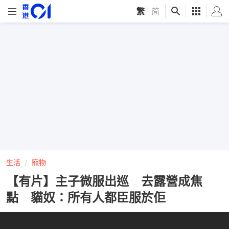
繁
|
简
生活
寵物
【有片】主子微服出巡 去露營成焦
點 貓奴：所有人都臣服於佢