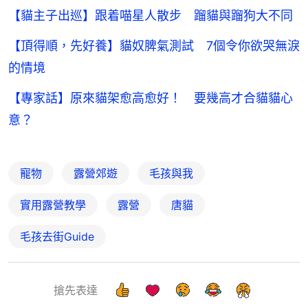
【貓主子出巡】跟着喵星人散步 蹓貓與蹓狗大不同
【頂得順，先好養】貓奴脾氣測試 7個令你欲哭無淚
的情境
【專家話】原來貓架愈高愈好！ 要幾高才合貓貓心
意？
寵物
露營郊遊
毛孩與我
實用露營教學
露營
唐貓
毛孩去街Guide
搶先表達