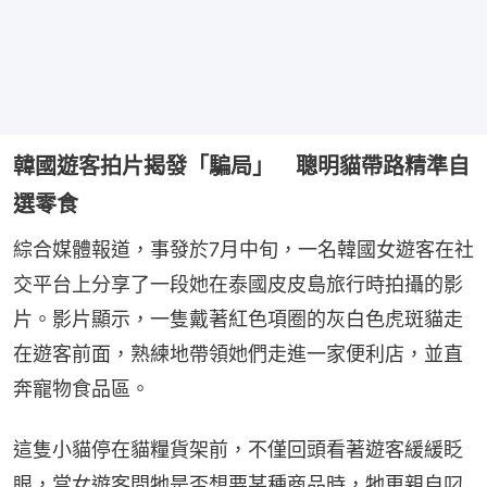
韓國遊客拍片揭發「騙局」 聰明貓帶路精準自
選零食
綜合媒體報道，事發於7月中旬，一名韓國女遊客在社
交平台上分享了一段她在泰國皮皮島旅行時拍攝的影
片。影片顯示，一隻戴著紅色項圈的灰白色虎斑貓走
在遊客前面，熟練地帶領她們走進一家便利店，並直
奔寵物食品區。
這隻小貓停在貓糧貨架前，不僅回頭看著遊客緩緩眨
眼，當女遊客問牠是否想要某種商品時，牠更親自叼