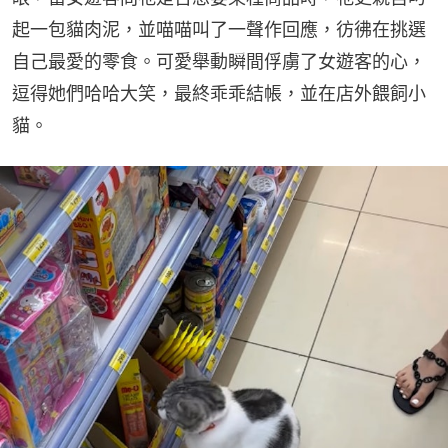
起一包貓肉泥，並喵喵叫了一聲作回應，彷彿在挑選
自己最愛的零食。可愛舉動瞬間俘虜了女遊客的心，
逗得她們哈哈大笑，最終乖乖結帳，並在店外餵飼小
貓。