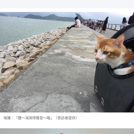
啱豬：「聽～海哭得聲音～喵」（受訪者提供）