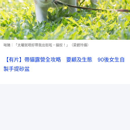
啱豬：「太曬就唔好帶我出街啦，貓奴！」（梁碧玲攝）
【有片】帶貓露營全攻略 要顧及生態 90後女生自
製手提砂盆