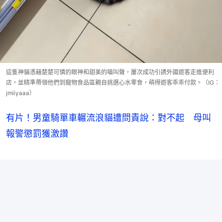
這隻神貓憑藉楚楚可憐的眼神和甜美的喵叫聲，屢次成功引誘外國遊客走進便利
店，並精準帶領他們到寵物食品區親自挑選心水零食，萌得遊客乖乖付款。（IG：
jmiiyaaa）
有片！男童騎單車輾流浪貓遭問責說：對不起 母叫
報警懲罰獲激讚