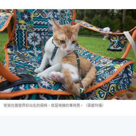
呢張在露營界好出名的摺椅，就是啱豬的專用凳。（梁碧玲攝）