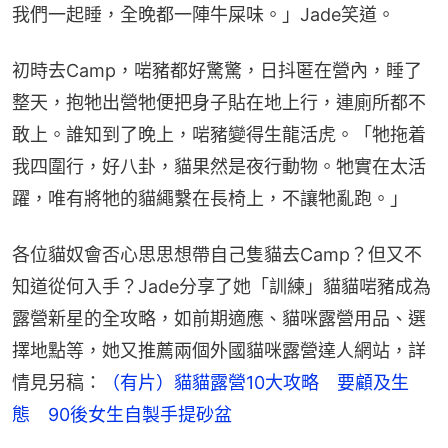
我們一起睡，全晚都一陣牛屎味。」Jade笑道。
初時去Camp，啱豬都好驚驚，日抖匿在營內，睡了
整天，抱牠出營牠便把身子貼在地上行，連廁所都不
敢上。誰知到了晚上，啱豬變得生龍活虎。「牠拖着
我四圍行，好八卦，貓果然是夜行動物。牠實在太活
躍，唯有將牠的貓繩繫在長椅上，不讓牠亂跑。」
各位貓奴會否心思思想帶自己隻貓去Camp？但又不
知道從何入手？Jade分享了她「訓練」貓貓啱豬成為
露營新星的全攻略，如前期適應、貓咪露營用品、選
擇地點等，她又推薦兩個外國貓咪露營達人網站，詳
情見另稿：
（有片）貓貓露營10大攻略　要顧及生
態　90後女生自製手提砂盆