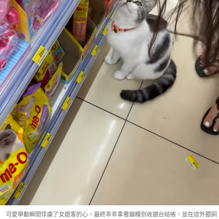
可愛舉動瞬間俘虜了女遊客的心，最終乖乖拿著貓糧到收銀台結帳，並在店外餵飼