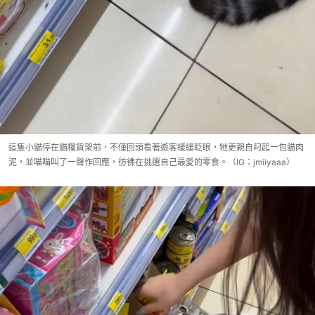
這隻小貓停在貓糧貨架前，不僅回頭看著遊客緩緩眨眼，牠更親自叼起一包貓肉
泥，並喵喵叫了一聲作回應，彷彿在挑選自己最愛的零食。（IG：jmiiyaaa）