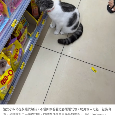
這隻小貓停在貓糧貨架前，不僅回頭看著遊客緩緩眨眼，牠更親自叼起一包貓肉
泥，並喵喵叫了一聲作回應，彷彿在挑選自己最愛的零食。（IG：jmiiyaaa）