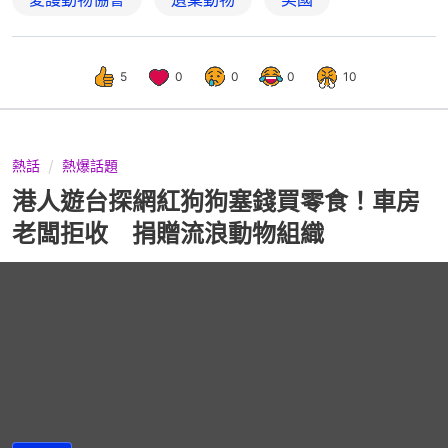
5
0
0
0
10
熱話
熱爆話題
港人遊台探網紅狗狗塞錢買零食！車房
老闆拒收 捐贈流浪動物組織