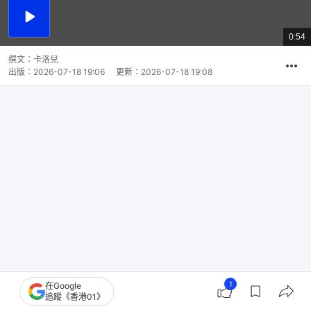
播
放
0:54
總
影
共
片
時
撰文：
卡洛兒
間
出版：
2026-07-18 19:06
更新：
2026-07-18 19:08
1
在Google
追蹤《香港01》
狗狗是人類最忠心的朋友，值得我們愛護！台灣有車