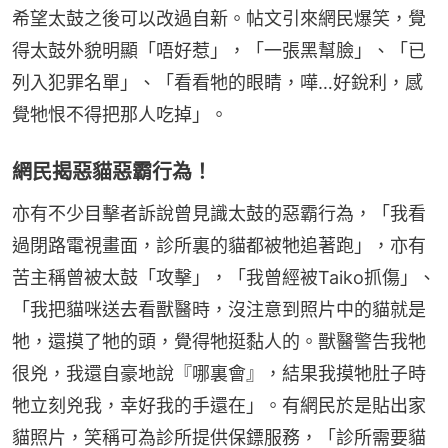
希望太鼓之後可以改過自新。帖文引來網民爆笑，覺
得太鼓外貌明顯「唔好惹」，「一張黑幫臉」、「已
列入犯罪名單」、「看看牠的眼睛，嘩…好銳利，感
覺牠恨不得把那人吃掉」。
網民揭惡貓惡霸行為！
亦有不少目擊者訴說曾見識太鼓的惡霸行為，「我看
過閉路電視畫面，診所裏的貓都被牠追著跑」，亦有
苦主稱曾被太鼓「攻擊」，「我曾經被Taiko抓傷」、
「我把貓咪送去看獸醫時，沒注意到照片中的貓就是
牠，還摸了牠的頭，覺得牠挺黏人的。獸醫警告我牠
很兇，我還自豪地說『哪裏會』，結果我摸牠肚子時
牠立刻兇我，幸好我的手還在」。有網民於是貼出家
貓照片，笑稱可為診所提供保鏢服務，「診所需要貓