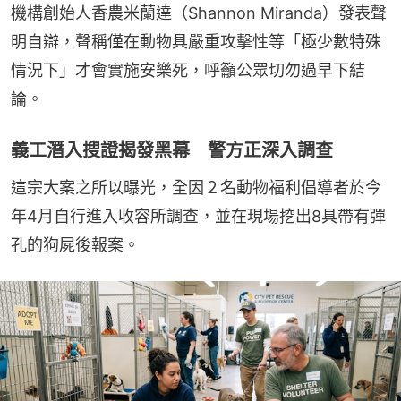
機構創始人香農米蘭達（Shannon Miranda）發表聲
明自辯，聲稱僅在動物具嚴重攻擊性等「極少數特殊
情況下」才會實施安樂死，呼籲公眾切勿過早下結
論。
義工潛入搜證揭發黑幕 警方正深入調查
這宗大案之所以曝光，全因２名動物福利倡導者於今
年4月自行進入收容所調查，並在現場挖出8具帶有彈
孔的狗屍後報案。