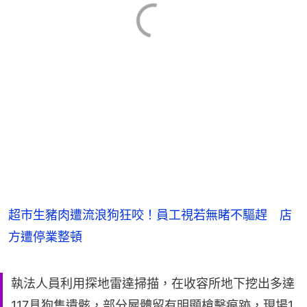
超市生豬肉遭流浪狗狂咬！員工視若無睹不驅趕 店
方遭停業整頓
執法人員利用探地雷達掃描，在收容所地下挖出多達
117具狗隻遺骸，部分屍體留有明顯槍擊痕跡，現場1