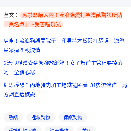
全文：
嚴禁惡貓入內！流浪貓愛打架遭獸醫診所貼
「黑名單」 3受害喵曝光
虐畜！流浪狗誤闖院子 印男持木板毆打驅趕 激怒
民眾遭圍毆洩憤
2流浪貓遭索帶綁腳放紙箱！女子爆前主管稱要掉落
河 全網心寒
細思極恐？內地豬肉加工場鐵籠圈養131隻流浪貓 局
方調查這樣說
熱話
拯救動物
保護動物
愛護動物協會
遺棄動物
美國