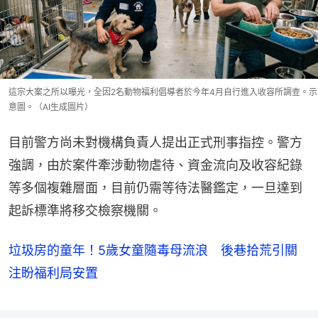
這宗大案之所以曝光，全因2名動物福利倡導者於今年4月自行進入收容所調查。示
意圖。（AI生成圖片）
目前警方尚未對機構負責人提出正式刑事指控。警方
強調，由於案件牽涉動物虐待、資金流向及收容紀錄
等多個複雜層面，目前仍需等待法醫鑑定，一旦達到
起訴標準將移交檢察機關。
垃圾房的童年！5歲女童隨毒母流浪 後巷拾荒引關
注盼福利局安置