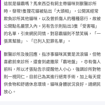
這就是貓霸嗎？馬來西亞有飼主帶貓咪到獸醫診所
時，發現1隻狸花貓被貼出「大頭相」，公開其經常
欺負診所其他貓咪，以及曾抓傷人的種種惡行，故被
公開點名嚴禁入內。另有告示則貼出3隻「受害喵」
的名單，引來網民同情，對惡霸貓則不禁笑稱，「一
張黑幫臉」、「已列入犯罪名單」。
獸醫診所及後回應，指涉事貓咪其實是流浪貓，但牠
喜歡前來診所，還會到處撒尿「霸地盤」，亦有傷人
前科，所以才張貼告示提醒他人小心，強調診所對牠
則一視同仁，目前已為其進行絕育手術，加上每天提
供食物和舒適休息環境，貓咪身體狀況良好，請網民
放心。