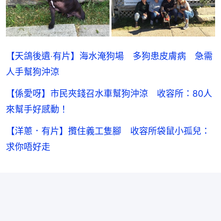
【天鴿後遺‧有片】海水淹狗場 多狗患皮膚病 急需
人手幫狗沖涼
【係愛呀】市民夾錢召水車幫狗沖涼 收容所：80人
來幫手好感動！
【洋蔥．有片】攬住義工隻腳 收容所袋鼠小孤兒：
求你唔好走