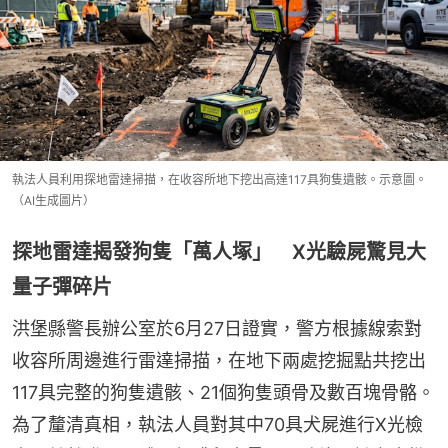
執法人員利用探地雷達掃描，在收容所地下挖出高達117具狗隻遺骸。示意圖。
（AI生成圖片）
探地雷達揭發狗隻「萬人塚」 X光驗屍驚見大
量子彈碎片
洪堡縣警長辦公室於6月27日證實，警方根據線索對
收容所周邊進行雷達掃描，在地下兩處挖掘點共挖出
117具完整的狗隻遺骸、21個狗隻頭骨及數百塊骨骼。
為了釐清真相，執法人員對其中70具犬屍進行X光檢