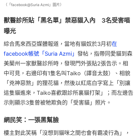
（「facebook@Suria Azmi」圖片）
獸醫診所貼「黑名單」禁惡貓入內 3名受害喵
曝光
綜合馬來西亞媒體報道，當地有貓奴於3月初
在
facebook帳號「Suria Azmi」
發帖，指帶同愛貓到森
美蘭州一家獸醫診所時，發現門外張貼2張告示。相
中可見，右邊印有1隻名叫Taiko（譯音太鼓）、相貌
「兇神惡煞」的狸花貓，然後以紅底白字寫上「別讓
這隻貓進來，Taiko喜歡跟診所裏貓打架」；而左邊告
示則顯示3隻曾被牠欺負的「受害貓」照片。
網民笑：一張黑幫臉
樓主對此笑稱「沒想到貓咪之間也會有霸凌行為」，