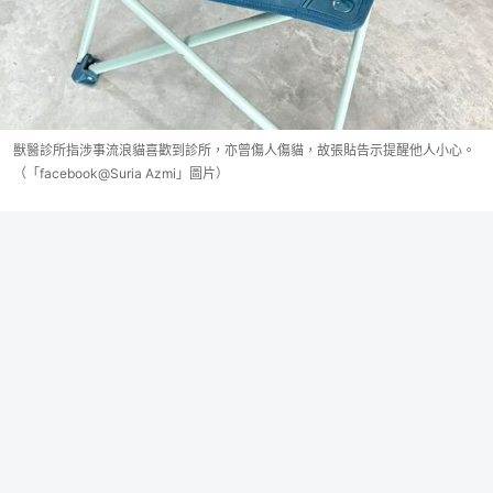
獸醫診所指涉事流浪貓喜歡到診所，亦曾傷人傷貓，故張貼告示提醒他人小心。
（「facebook@Suria Azmi」圖片）