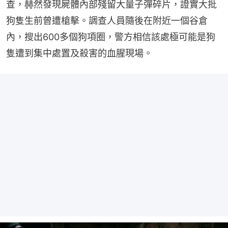
查，赫然發現屍體內部殘留大量子彈碎片，證實大批
狗隻生前曾遭槍擊。調查人員隨後在附近一個谷倉
內，搜出600多個狗項圈，警方相信該處極可能是狗
隻遭到集中處置及殺害的血腥現場。