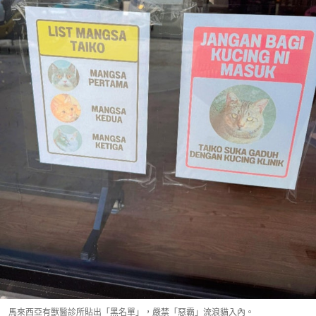
馬來西亞有獸醫診所貼出「黑名單」，嚴禁「惡霸」流浪貓入內。