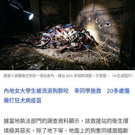
調查人員隨後在附近一個谷倉內，搜出 600 多個狗項圈。示意圖。（AI生成圖片）
內地女大學生被流浪狗群咬 幸同學施救 20多處傷
需打狂犬病疫苗
據當地執法部門的調查資料顯示，該救援站的衛生環
境極其惡劣，除了地下塚，地面上的狗隻同樣面臨斷