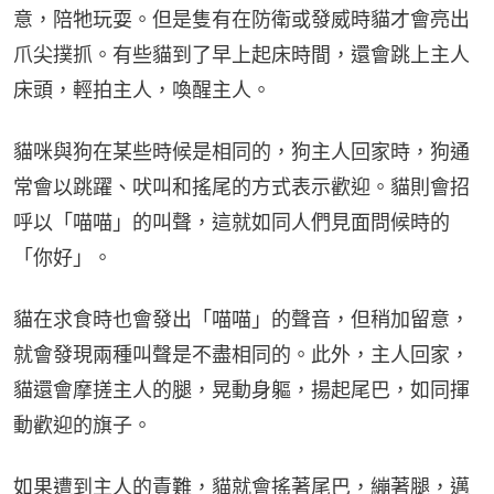
意，陪牠玩耍。但是隻有在防衛或發威時貓才會亮出
爪尖撲抓。有些貓到了早上起床時間，還會跳上主人
床頭，輕拍主人，喚醒主人。
貓咪與狗在某些時候是相同的，狗主人回家時，狗通
常會以跳躍、吠叫和搖尾的方式表示歡迎。貓則會招
呼以「喵喵」的叫聲，這就如同人們見面問候時的
「你好」。
貓在求食時也會發出「喵喵」的聲音，但稍加留意，
就會發現兩種叫聲是不盡相同的。此外，主人回家，
貓還會摩搓主人的腿，晃動身軀，揚起尾巴，如同揮
動歡迎的旗子。
如果遭到主人的責難，貓就會搖著尾巴，繃著腿，邁