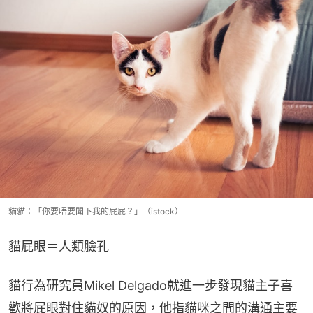
貓貓：「你要唔要聞下我的屁屁？」（istock）
貓屁眼＝人類臉孔
貓行為研究員Mikel Delgado就進一步發現貓主子喜
歡將屁眼對住貓奴的原因，他指貓咪之間的溝通主要