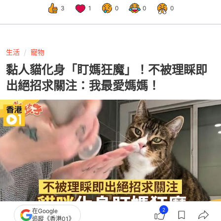
3
1
0
0
0
生活
寵物
黏人貓化身「盯媽狂魔」！不被理睬即
出絕招求關注：我最愛媽媽！
2
在Google
追蹤《香港01》