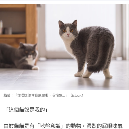
貓貓：「你唔嫌望住我屁屁啦，我怕醜…」（istock）
「這個貓奴是我的」
由於貓貓是有「地盤意識」的動物，濃烈的屁眼味氣