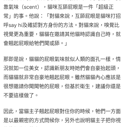
靠氣味（scent），貓咪互舔屁眼是一件「超級正
常」的事。他說：「對貓來說，互舔屁眼是貓咪打招
呼say hi及確認對方身份的方法。對貓來說，嗅覺比
視覺更為重要，貓貓在邀請其他貓時認識自己時，就
會翹起屁眼給牠們聞或舔。」
那即是說，貓貓的屁眼氣味就似人類的面孔一樣，情
況就如一位美女，認識新朋友時她們會自豪抬起頭，
而貓貓就非常自豪地翹起屁眼。雖然貓貓內心應該是
很想邀請你聞聞牠的屁眼，但基於衛生，建議你還是
不要這樣做了。
因此，當貓主子翹起屁眼對住你的時候，牠們一方面
是以最親密的方式問候你，另外也說明貓主子把你視