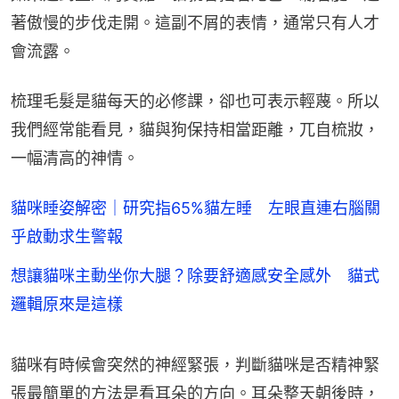
著傲慢的步伐走開。這副不屑的表情，通常只有人才
會流露。
梳理毛髮是貓每天的必修課，卻也可表示輕蔑。所以
我們經常能看見，貓與狗保持相當距離，兀自梳妝，
一幅清高的神情。
貓咪睡姿解密｜研究指65%貓左睡 左眼直連右腦關
乎啟動求生警報
想讓貓咪主動坐你大腿？除要舒適感安全感外 貓式
邏輯原來是這樣
貓咪有時候會突然的神經緊張，判斷貓咪是否精神緊
張最簡單的方法是看耳朵的方向。耳朵整天朝後時，