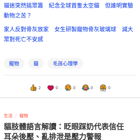
貓迷突然搞眾籌 紀念全球首隻太空貓 但誰明實驗
動物之苦？
家人反對骨灰放家 女生研製寵物骨灰玻璃球 減大
眾對死亡不安感
寵物
貓
毛孩心理學
2
0
0
0
0
生活
寵物
貓肢體語言解讀：眨眼踩奶代表信任
耳朵後壓、亂排泄是壓力警報