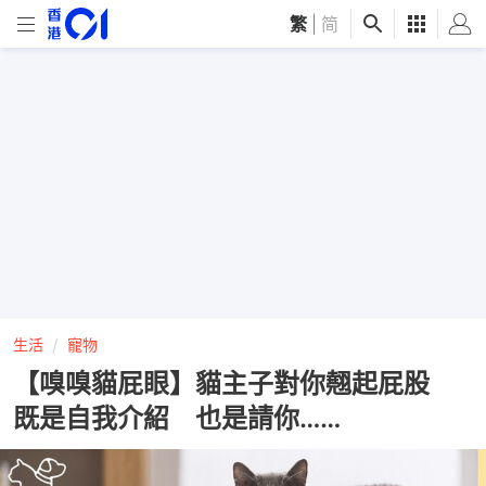
繁
|
简
生活
寵物
【嗅嗅貓屁眼】貓主子對你翹起屁股
既是自我介紹 也是請你……