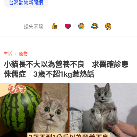
台灣動物新聞網
搶先表達
生活
寵物
小貓長不大以為營養不良 求醫確診患
侏儒症 3歲不超1kg惹熱話