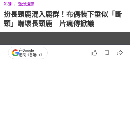
熱話
熱爆話題
扮長頸鹿混入鹿群！布偶裝下垂似「斷
頸」嚇壞長頸鹿 片瘋傳掀議
在Google
追蹤《香港01》
播
放
1:19
總
影
共
片
時
撰文：
桃樂斯
間
出版：
2026-03-28 08:10
更新：
2026-04-04 12:30