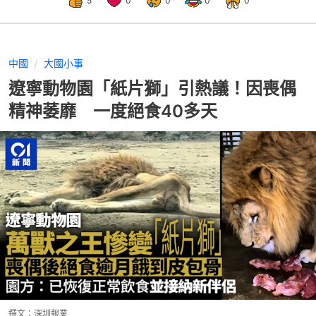
5
0
0
0
0
中國
大國小事
遼寧動物園「紙片獅」引熱議！因喪偶
精神萎靡 一度絕食40多天
撰文：
深圳報業