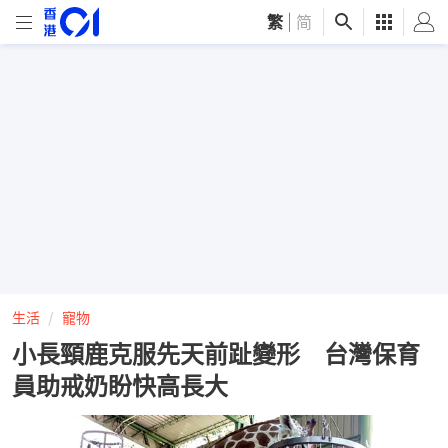
繁
|
简
生活
寵物
小長頸鹿克服先天前趾變形 台灣保育
員助戒奶盼快高長大