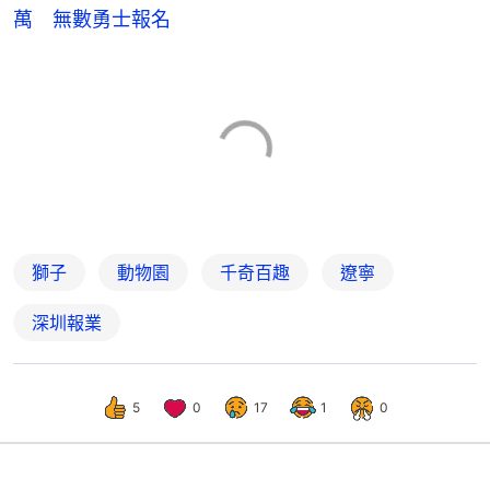
萬 無數勇士報名
獅子
動物園
千奇百趣
遼寧
深圳報業
5
0
17
1
0