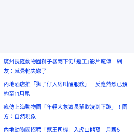
廣州長隆動物園獅子暴雨下仍｢返工｣影片瘋傳 網
友：感覺牠失戀了
內地酒店推「獅子仔入房叫醒服務」 反應熱烈已預
約至11月尾
瘋傳上海動物園「年輕大象遭長輩欺凌到下跪」！園
方：自然現象
內地動物園招聘「獸王司機」入虎山熊窩 月薪5