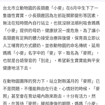
台北市立動物園的長頸鹿「小麥」在6月中生下了一
隻雄性寶寶，小長頸鹿因為左前趾關節變形等因素，
無法在短時間內自行站立，也就沒辦法順利吸食媽媽
「小麥」提供的母奶，健康狀況一度危急，為了讓小
長頸鹿有足夠的體力接受治療與復健，保育員立即以
人工哺育的方式餵奶，並依動物園的命名傳統，延用
媽媽「小麥」名字中的「麥」字，取名為「麥照」，
也就是台語發音的「別走」，希望新生寶寶能夠平安
健康地活下去。
在動物園團隊的努力下，站立對剛滿月的「麥照」已
不是問題，不僅能夠自在行走，心情好的時候，「麥
照」甚至會在育幼場內跑來跑去，十分有活力。然
而，在等待「麥照」腿部康復的期間，媽媽「小麥」