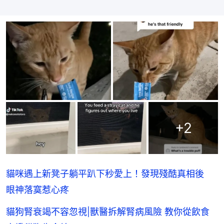
+
2
貓咪遇上新凳子躺平趴下秒愛上！發現殘酷真相後
眼神落寞惹心疼
貓狗腎衰竭不容忽視|獸醫拆解腎病風險 教你從飲食