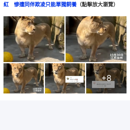
紅　慘遭同伴欺凌只能單獨飼養
（點擊放大瀏覽）
+
8