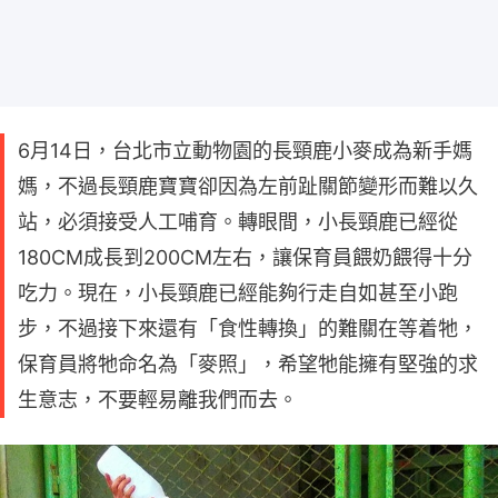
6月14日，台北市立動物園的長頸鹿小麥成為新手媽
媽，不過長頸鹿寶寶卻因為左前趾關節變形而難以久
站，必須接受人工哺育。轉眼間，小長頸鹿已經從
180CM成長到200CM左右，讓保育員餵奶餵得十分
吃力。現在，小長頸鹿已經能夠行走自如甚至小跑
步，不過接下來還有「食性轉換」的難關在等着牠，
保育員將牠命名為「麥照」，希望牠能擁有堅強的求
生意志，不要輕易離我們而去。