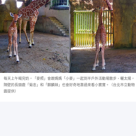
每天上午喝完奶，「麥照」會跟媽媽「小麥」一起到半戶外活動場散步、曬太陽，
隔壁的長頸鹿「菊忠」和「麒麟妹」也會好奇地靠過來看小寶寶。（台北市立動物
園提供）