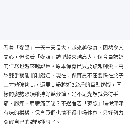
看着「麥照」一天一天長大，越來越健康，固然令人
開心，但隨着「麥照」體型越來越高大，保育員餵奶
的任務也越來越艱巨。原本保育員只要踮起腳尖、高
舉雙手就能順利餵奶，現在，保育員不僅要踩在凳子
上才勉強夠高，還要高舉將近2公斤的巨型奶瓶，同
樣的姿勢必須維持好幾分鐘，是不是光想就覺得手
痛、腳痛、肩膀痛了呢？不過看着「麥照」喝得津津
有味的模樣，保育員們也捨不得中場休息，只好努力
突破自己的體能極限了。