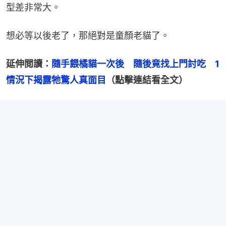
型差非常大。
想必等以後老了，那絕對是童顏老貓了。
延伸閲讀：
隨手餵橘貓一次後　隨後竟找上門討吃　1
情況下揭露牠驚人真面目
（點擊連結看全文）