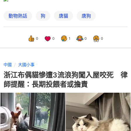
動物熱話
狗
唐貓
唐狗
0
0
1
0
0
中國
大國小事
浙江布偶貓慘遭3流浪狗闖入屋咬死 律
師提醒：長期投餵者或擔責