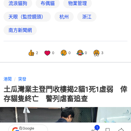
流浪貓狗
布偶貓
物業管理
天眼（監控鏡頭）
杭州
浙江
南方新聞網
2
0
0
0
3
港聞
突發
土瓜灣業主登門收樓揭2貓1死1虛弱 倖
存貓隻終亡 警列虐畜追查
1
在Google