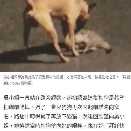
吳小姐表示狗狗是為了安置貓貓的屍體，才會叼著牠來跑，被無吃牠之意。（截圖
至ETtoday寵物雲）
吳小姐一直站在路旁觀察，起初認為這隻狗狗是希望
把貓貓吃掉。過了一會兒狗狗再次叼起貓貓跑向窄
巷，路途中叼得累了再放下貓貓，然後回頭望向吳小
姐，她憶述當時狗狗望向她的眼神，像在說「拜託快