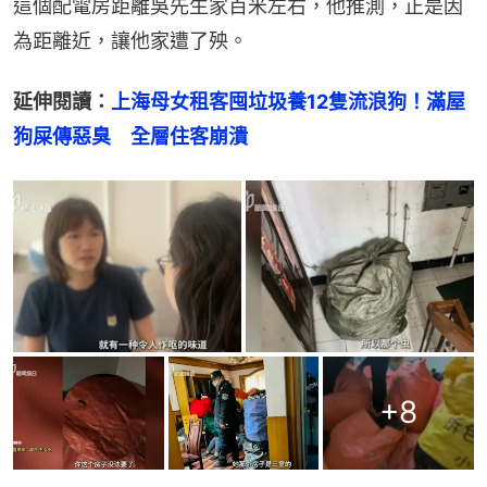
這個配電房距離吳先生家百米左右，他推測，正是因
為距離近，讓他家遭了殃。
延伸閱讀：
上海母女租客囤垃圾養12隻流浪狗！滿屋
狗屎傳惡臭　全層住客崩潰
+
8