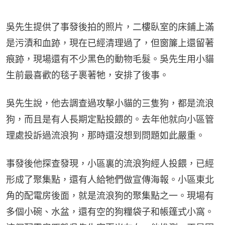
吳先生提供了事發後拍的照片，二樓臥室的床鋪上滿
是污漬和血跡，現在已經清理過了，但窗簾上還留著
痕跡，現場還有不少黑色的動物毛髮。吳先生用小貓
生前最喜歡的毯子裹著牠，安排了後事。
吳先生說，他去調查過攻擊小貓的三隻狗，都是流浪
狗，而且是有人長期定點投餵的。去年他就向小區管
理處投訴過流浪狗，那時還沒想到問題如此嚴重。
事發後他探查發現，小區裏的流浪狗經人投餵，已經
形成了聚集點，還有人給牠們做宣傳海報。小區東北
角的配電房後面，就是流浪狗的聚集點之一。現場有
多個小碗、水盆，還有空的狗糧袋子和帳篷式小窩。