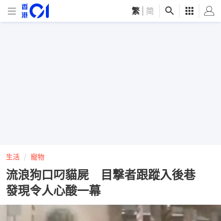
繁
|
简
生活
寵物
流浪狗口叼貓屍 目撃者跟蹤入後巷
發現令人心酸一幕