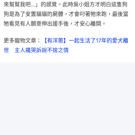
來幫幫我吧…」的感覺。此時吳小姐方才明白這隻狗
狗是為了安置貓貓的屍體，才會叼著牠來跑，最後當
牠看見有人願意伸出援手後，才安心離開。
更多寵物文章：
【有洋蔥】一起生活了17年的愛犬離
世　主人痛哭訴說不捨之情