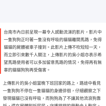
台南市內日前呈現一幕令人感動流涕的影片，影片中
一隻狗狗正叼著一隻沒有呼吸的貓貓離開馬路，免得
貓貓的屍體被車子撞到。此影片上傳不吹短短一天，
而立即引來數千人關注，上傳影片的吳小姐亦表示希
望馬路使用者可以多加留意馬路的情況，免得再有無
辜的貓貓狗狗再受傷害。
上傳影片的吳小姐當晚下班回家的路上，路途中看見
一隻狗狗不停在一隻貓貓的身邊徘徊，仔細觀察之下
發現貓貓已沒有呼吸，而狗狗為了不讓其他流浪狗靠
近，還在屍體附近尿尿，守護貓貓的舉動令人動容。