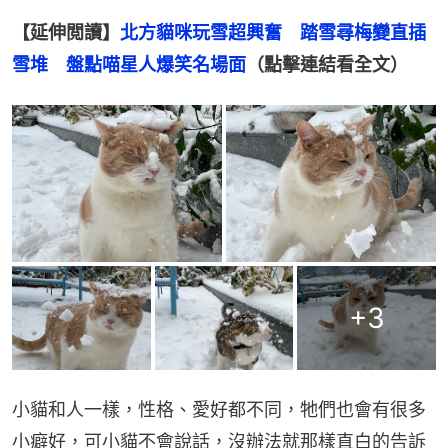
【延伸閲讀】
北方貓咪玩雪超興奮　踏雪尋梅變直插
雪堆　盤點喵星人爆笑名場面
（點擊連結看全文）
+
3
小貓和人一樣，性格、愛好都不同，牠們也會有很多
小癖好，可小貓不會說話，沒辦法就那樣直白的告訴