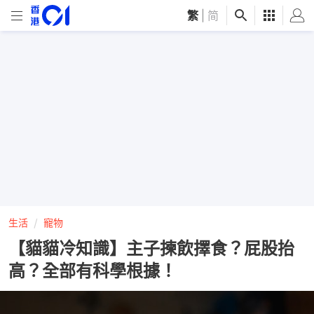
繁
|
简
生活
寵物
【貓貓冷知識】主子揀飲擇食？屁股抬
高？全部有科學根據！