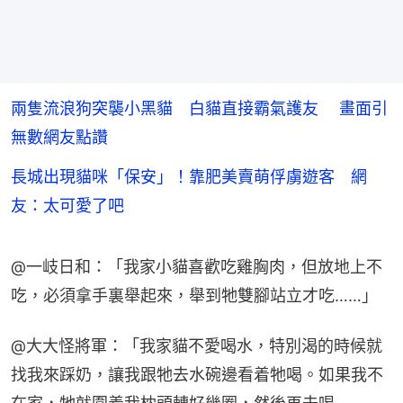
兩隻流浪狗突襲小黑貓 白貓直接霸氣護友 畫面引
無數網友點讚
長城出現貓咪「保安」！靠肥美賣萌俘虜遊客 網
友：太可愛了吧
@一岐日和：「我家小貓喜歡吃雞胸肉，但放地上不
吃，必須拿手裏舉起來，舉到牠雙腳站立才吃……」
@大大怪將軍：「我家貓不愛喝水，特別渴的時候就
找我來踩奶，讓我跟牠去水碗邊看着牠喝。如果我不