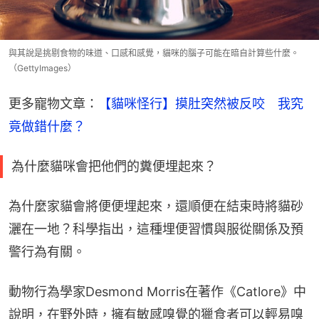
與其說是挑剔食物的味道、口感和感覺，貓咪的腦子可能在暗自計算些什麼。
（GettyImages）
更多寵物文章：
【貓咪怪行】摸肚突然被反咬　我究
竟做錯什麼？
為什麼貓咪會把他們的糞便埋起來？
為什麼家貓會將便便埋起來，還順便在結束時將貓砂
灑在一地？科學指出，這種埋便習慣與服從關係及預
警行為有關。
動物行為學家Desmond Morris在著作《Catlore》中
說明，在野外時，擁有敏感嗅覺的獵食者可以輕易嗅