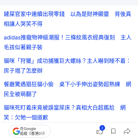
鏟屎官家中連續出現零錢 以為是財神顯靈 背後真
相讓人哭笑不得
adidas推寵物神級潮服！三條紋風衣經典復刻 主人
毛孩似著親子裝
貓咪「狩獵」成功捕獲巨大螺絲？主人嚇到睡不着：
房子塌了怎麼辦
餐廳驚遇猖狂貓小偷 桌下小手伸出姿勢超熟練 網
民全被萌翻了
貓咪死盯着床竟被誤當尿床？真相大白超尷尬 網
笑：欠牠一個道歉
2
在Google
追蹤《香港01》