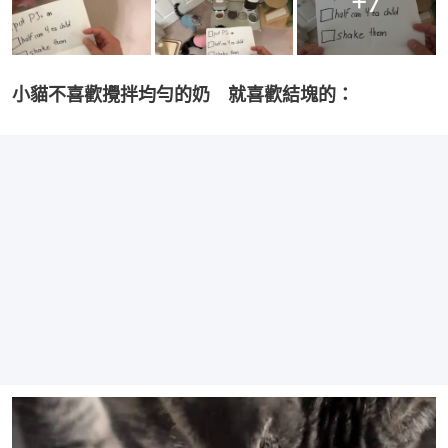
+
7
小貓不喜歡攪拌均勻的奶　就喜歡結塊的：