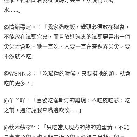
在家，牠就圍着我枕頭轉好幾圈，然後再去喝
水……」
@情緒穩定。：「我家貓吃飯，罐頭必須放在碗裏，
不能放在罐頭盒裏，而且放進碗裏的罐頭要弄出一個
尖尖才會吃。牠一直吃，人要一直在旁邊弄尖尖，要
不然就不吃」
@WSNN🌙：「吃貓糧的時候，只要摸牠的頭，就會
吃的更多。」
@丫丫吖：「喜歡吃塔斯汀的雞塊，不吃皮吃芯，吃
之前，還得讓我拿嘴邊吹吹……」
@秋木蘇🐻⁹⁷：「只吃當天現煮的熱的雞蛋黃，不能