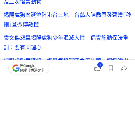
及二次傷害動物
揭陽虐狗案延燒陸港台三地 台藝人陳喬恩發聲遭｢秒
刪｣登微博熱搜
袁文傑怒轟揭陽虐狗少年泯滅人性 倡實施動保法重
罰：要有同理心
揭陽虐狗案延燒 網民集資買旺角廣告牆 銅鑼灣出
1
在Google
現手寫立牌聲援
追蹤《香港01》
愛護動物協會