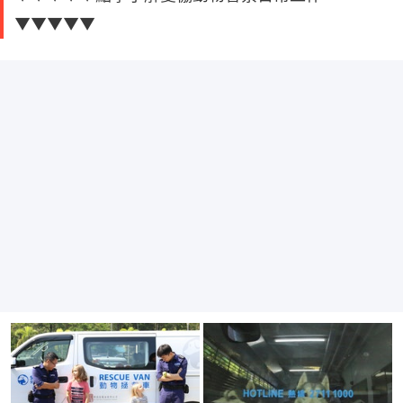
▼▼▼▼▼