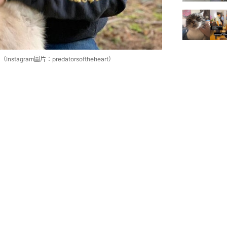
ram圖片：predatorsoftheheart）