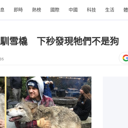
息
即時
熱榜
國際
中國
科技
生活
體
馴雪橇 下秒發現牠們不是狗 
35