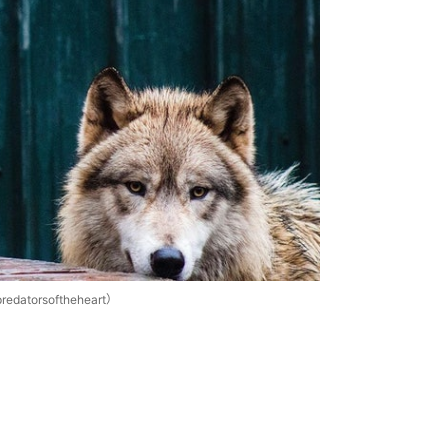
torsoftheheart）