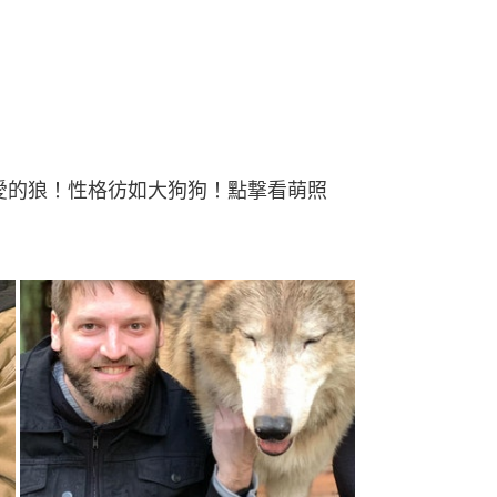
可愛的狼！性格彷如大狗狗！點撃看萌照