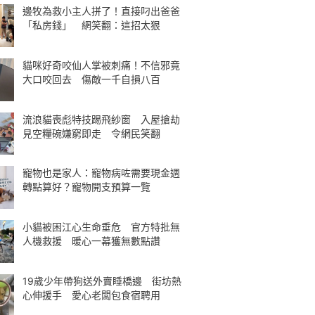
邊牧為救小主人拼了！直接叼出爸爸
「私房錢」 網笑翻：這招太狠
貓咪好奇咬仙人掌被刺痛！不信邪竟
大口咬回去 傷敵一千自損八百
流浪貓喪彪特技踢飛紗窗 入屋搶劫
見空糧碗嫌窮即走 令網民笑翻
寵物也是家人：寵物病咗需要現金週
轉點算好？寵物開支預算一覽
小貓被困江心生命垂危 官方特批無
人機救援 暖心一幕獲無數點讚
19歲少年帶狗送外賣睡橋邊 街坊熱
心伸援手 愛心老闆包食宿聘用