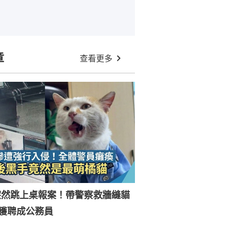
章
查看更多
突然跳上桌報案！帶警察救牆縫貓
獲聘成公務員