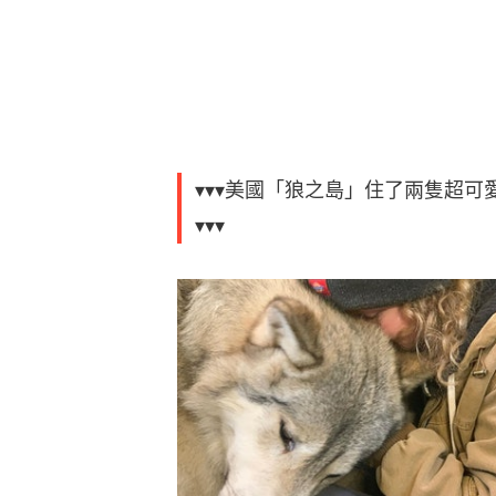
▾▾▾美國「狼之島」住了兩隻超
▾▾▾