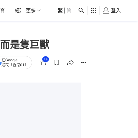
育
經濟
更多
01深圳
繁
觀點
|
简
健康
好食玩飛
登入
女
而是隻巨獸
29
在Google
追蹤《香港01》