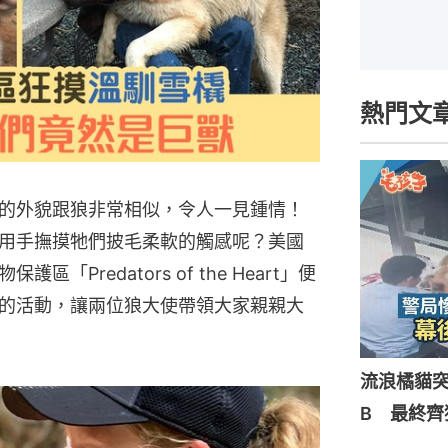
熱門文
的外貌跟狼非常相似，令人一見鍾情！
用手撫摸牠們披毛柔軟的觸感呢？美國
Predators of the Heart」便
的活動，讓兩位狼大使帶領大家親親大
流浪橘貓
B 最終齊