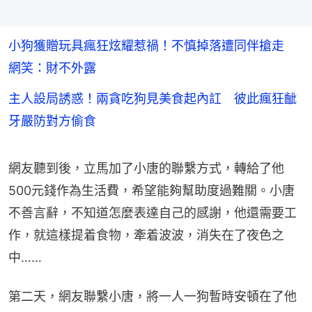
小狗獲贈玩具瘋狂炫耀惹禍！不慎掉落遭同伴搶走
網笑：財不外露
主人設局誘惑！兩貪吃狗見美食起內訌 彼此瘋狂齜
牙嚴防對方偷食
網友聽到後，立馬加了小唐的聯繫方式，轉給了他
500元錢作為生活費，希望能夠幫助度過難關。小唐
不善言辭，不知道怎麼表達自己的感謝，他還需要工
作，就這樣提着食物，牽着波波，消失在了夜色之
中……
第二天，網友聯繫小唐，將一人一狗暫時安頓在了他