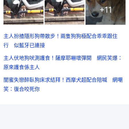
+
11
主人扮揸隱形狗帶散步！兩隻狗狗極配合乖乖跟住
行 似藍牙已連接
主人伏地狗吠測護食！薩摩耶嚇壞彈開 網民笑爆：
原來護食係主人
閨蜜失戀醉臥狗床求結拜！西摩犬超配合陪喊 網嘲
笑：復合咬死你