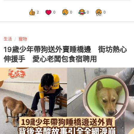
2
0
0
0
0
生活
寵物
19歲少年帶狗送外賣睡橋邊 街坊熱心
伸援手 愛心老闆包食宿聘用