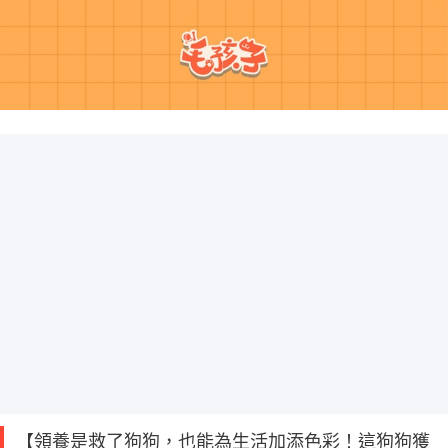
【領養是救了狗狗，也能為生活加添色彩！這狗狗獲