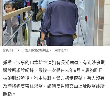
警員昨日（9日）進入獸醫診所調查。（梁偉權攝）
據悉，涉事的10歲雄性唐狗有長期病患，有到涉事獸
醫診所求診紀錄，最後一次是在去年9月。唐狗昨日
被帶到診所後，狗主失聯。警方初步懷疑，有人沒有
及時將狗隻帶往求醫，該狗隻暫時交由上址獸醫診所
照顧。