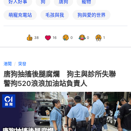
好人好事
狗
唐狗
寵物
萌寵充電站
毛孩與我
狗與愛的世界
38
16
0
0
1
港聞
突發
唐狗抽搐後腿腐爛 狗主與診所失聯
警拘520浪浪加油站負責人