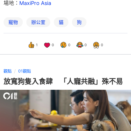
場地：
MaxiPro Asia
寵物
辦公室
貓
狗
1
0
0
0
0
觀點
01觀點
放寬狗隻入食肆 「人寵共融」殊不易