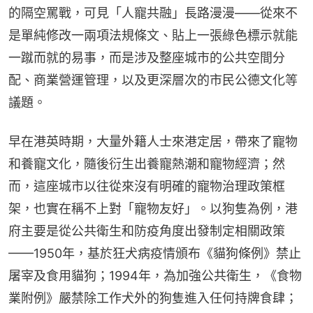
的隔空罵戰，可見「人寵共融」長路漫漫——從來不
是單純修改一兩項法規條文、貼上一張綠色標示就能
一蹴而就的易事，而是涉及整座城市的公共空間分
配、商業營運管理，以及更深層次的市民公德文化等
議題。
早在港英時期，大量外籍人士來港定居，帶來了寵物
和養寵文化，隨後衍生出養寵熱潮和寵物經濟；然
而，這座城市以往從來沒有明確的寵物治理政策框
架，也實在稱不上對「寵物友好」。以狗隻為例，港
府主要是從公共衛生和防疫角度出發制定相關政策
——1950年，基於狂犬病疫情頒布《貓狗條例》禁止
屠宰及食用貓狗；1994年，為加強公共衛生，《食物
業附例》嚴禁除工作犬外的狗隻進入任何持牌食肆；