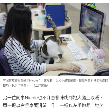
有沒有被貓抓傷過？Nicole：「當然有！但又不是很嚴重。慢慢學會和牠們相處的
技巧，就少了損傷。」（江智騫攝）
另一位同事Nicole也不介意貓咪跳到她大腿上取暖，
還一邊以右手拿著滑鼠工作，一邊以左手撫貓，她笑