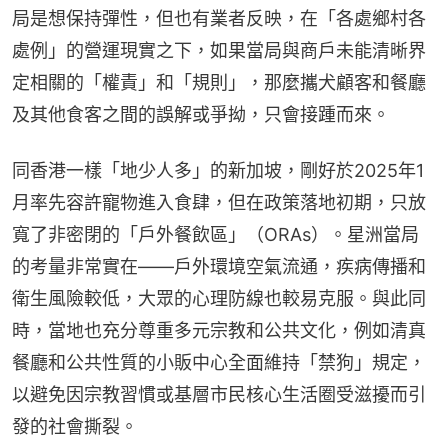
局是想保持彈性，但也有業者反映，在「各處鄉村各
處例」的營運現實之下，如果當局與商戶未能清晰界
定相關的「權責」和「規則」，那麼攜犬顧客和餐廳
及其他食客之間的誤解或爭拗，只會接踵而來。
同香港一樣「地少人多」的新加坡，剛好於2025年1
月率先容許寵物進入食肆，但在政策落地初期，只放
寬了非密閉的「戶外餐飲區」（ORAs）。星洲當局
的考量非常實在——戶外環境空氣流通，疾病傳播和
衛生風險較低，大眾的心理防線也較易克服。與此同
時，當地也充分尊重多元宗教和公共文化，例如清真
餐廳和公共性質的小販中心全面維持「禁狗」規定，
以避免因宗教習慣或基層市民核心生活圈受滋擾而引
發的社會撕裂。