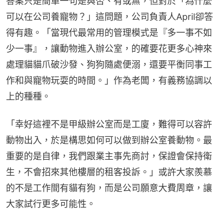
答案只是簡單一句是與否、有或無，但對於「為什麼
可以在公司養寵物？」這問題，公司負責人April卻答
得有趣。「當現代最常用的管理模式是『多一事不如
少一事』，讓動物進入辦公室，的確要花更多心神來
處理貓貓爪破沙發、狗狗隨處便溺，還要平衡同事工
作和與寵物玩耍的時間。」作為老闆，有義務協調以
上的種種。­­­­­­­­­
「幸好這裡不是甲級辦公室而是工廈，難得可以容許
動物出入，於是構思如何可以做到辦公室養動物。最
重要的是自律，我們跟業主事先商討，保證會保持衛
生，不會招來其他樓層的租客投訴。」或許大家羨慕
的不是工作間有貓有狗，而是公司願意大費周章，讓
大家試行更多可能性。