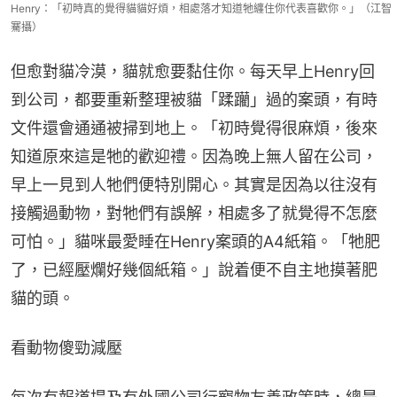
Henry：「初時真的覺得貓貓好煩，相處落才知道牠纏住你代表喜歡你。」（江智
騫攝）
但愈對貓冷漠，貓就愈要黏住你。每天早上Henry回
到公司，都要重新整理被貓「蹂躪」過的案頭，有時
文件還會通通被掃到地上。「初時覺得很麻煩，後來
知道原來這是牠的歡迎禮。因為晚上無人留在公司，
早上一見到人牠們便特別開心。其實是因為以往沒有
接觸過動物，對牠們有誤解，相處多了就覺得不怎麼
可怕。」貓咪最愛睡在Henry案頭的A4紙箱。「牠肥
了，已經壓爛好幾個紙箱。」說着便不自主地摸著肥
貓的頭。
看動物傻勁減壓