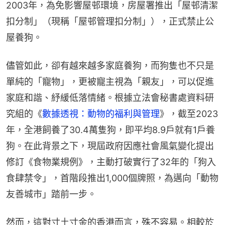
2003年，為免影響屋邨環境，房屋署推出「屋邨清潔
扣分制」（現稱「屋邨管理扣分制」），正式禁止公
屋養狗。
儘管如此，卻有越來越多家庭養狗，而狗隻也不只是
單純的「寵物」，更被寵主視為「親友」，可以促進
家庭和諧、紓緩低落情緒。根據立法會秘書處資料研
究組的《
數據透視：動物的福利與管理
》，截至2023
年，全港飼養了30.4萬隻狗，即平均8.9戶就有1戶養
狗。在此背景之下，現屆政府因應社會風氣變化提出
修訂《食物業規例》，主動打破實行了32年的「狗入
食肆禁令」，首階段推出1,000個牌照，為邁向「動物
友善城市」踏前一步。
然而，這對寸土寸金的香港而言，殊不容易。相較於