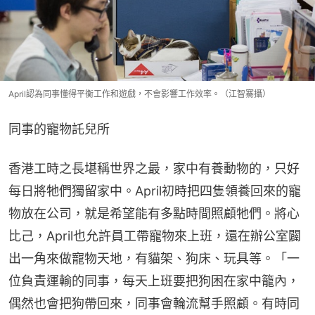
April認為同事懂得平衡工作和遊戲，不會影響工作效率。（江智騫攝）
同事的寵物託兒所
香港工時之長堪稱世界之最，家中有養動物的，只好
每日將牠們獨留家中。April初時把四隻領養回來的寵
物放在公司，就是希望能有多點時間照顧牠們。將心
比己，April也允許員工帶寵物來上班，還在辦公室闢
出一角來做寵物天地，有貓架、狗床、玩具等。「一
位負責運輸的同事，每天上班要把狗困在家中籠內，
偶然也會把狗帶回來，同事會輪流幫手照顧。有時同