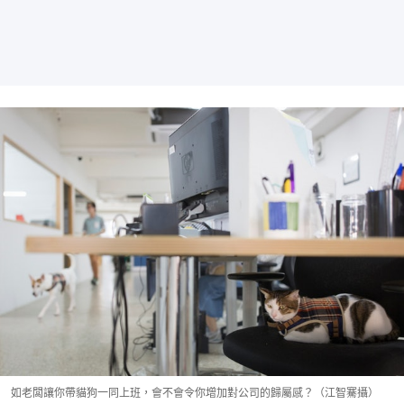
如老闆讓你帶貓狗一同上班，會不會令你增加對公司的歸屬感？（江智騫攝）