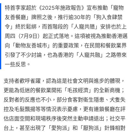
特首李家超於《2025年施政報告》宣布推動「寵物
友善餐廳」牌照之後，推行逾30年的「狗入食肆禁
令」終於鬆綁，而首階段的「人寵共膳」安排也於上
周四（7月9日）起正式落地。這項被視為推動香港邁
向「動物友善城市」的重要政策，在民間和餐飲業界
引發了不少討論，也為香港的「人寵共融」之路帶來
一些反思。
支持者歡呼雀躍，認為這是社會文明與進步的體現，
更能為低迷的餐飲業開拓「毛孩經濟」的全新商機；
反對者的反應也不小，部分食客對衛生隱患、犬隻失
控及毛髮飄揚等等情況表示憂慮，更有連鎖餐廳在評
估店面空間和現場秩序後突然主動申請退出；社交平
台上，甚至出現了「愛狗派」和「厭狗派」針鋒相對