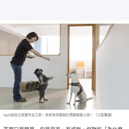
April說自己常要外出工幹，幸好有同事幫忙照顧兩隻小狗。（江智騫攝）