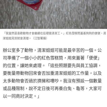
「我當然是喜歡動物才會繼續在這裡做清潔工。」紅色雪糕筒蓋着狗狗的便便，清
潔姐姐見到就會清理。（江智騫攝）
辦公室多了動物，清潔姐姐可能是最辛苦的一個。公
司準備了一個小小的紅色雪糕筒，用來蓋著「便便」
的位置，讓她來處理。「這些照題要先與員工協調，
要衡量帶動物回來會否加重清潔姐姐的工作量，以及
太多動物會否過於擠擁和嘈吵。我沒有預設一個數量
或品種限制，說不定日後可再養白兔、龜等，大家可
以一同商討決定。」