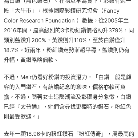
為白鑽（無色鑽石）。在物以罕為貴下，彩鑽有過一
段「大牛市」，根據國際彩鑽研究協會（Fancy 
Color Research Foundation ）數據，從2005年至
2016年間，最高級別的3卡粉紅鑽價格勁升379%，同
類別藍鑽升200%，黃鑽則升110%，至於白鑽僅升
18.7%。近兩年，粉紅鑽走勢漸趨平穩，藍鑽則仍有
升幅，黃鑽略略偏軟。
不過，Meir仍看好粉鑽的投資潛力，「白鑽一般是顧
客的入門鑽石，有結婚紀念的意味，價格亦較可負
擔，不過，隨著女士追隨潮流及彰顯身分象徵，白鑽
已經『太普通』，她們會尋找更獨特的鑽石，粉紅色
則最受歡迎。」
去年一顆18.96卡的粉紅鑽石「粉紅傳奇」，屬最高的