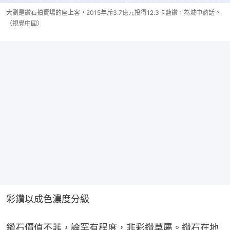
大劉是鑽石拍賣場的座上客，2015年斥3.7億元投得12.3卡藍鑽，為城中熱話。
（視覺中國）
彩鑽以成色濃度分級
鑽石價值不菲，論罕有程度，非彩鑽莫屬。鑽石在地