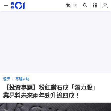
繁
|
简
經濟
專題人訪
【投資專題】粉紅鑽石成「潛力股」
業界料未來兩年勁升逾四成！