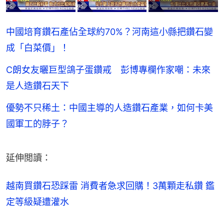
中國培育鑽石產佔全球約70%？河南這小縣把鑽石變
成「白菜價」！
C朗女友曬巨型鴿子蛋鑽戒 彭博專欄作家嘲：未來
是人造鑽石天下
優勢不只稀土：中國主導的人造鑽石產業，如何卡美
國軍工的脖子？
延伸閲讀：
越南買鑽石恐踩雷 消費者急求回購！3萬顆走私鑽 鑑
定等級疑遭灌水