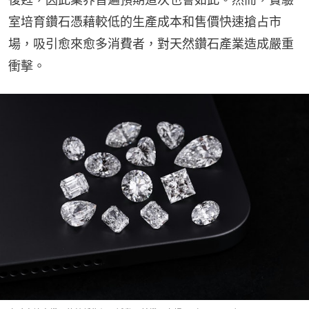
室培育鑽石憑藉較低的生產成本和售價快速搶占市
場，吸引愈來愈多消費者，對天然鑽石產業造成嚴重
衝擊。