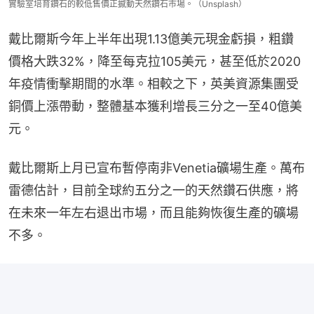
實驗室培育鑽石的較低售價正撼動天然鑽石市場。（Unsplash）
戴比爾斯今年上半年出現1.13億美元現金虧損，粗鑽
價格大跌32%，降至每克拉105美元，甚至低於2020
年疫情衝擊期間的水準。相較之下，英美資源集團受
銅價上漲帶動，整體基本獲利增長三分之一至40億美
元。
戴比爾斯上月已宣布暫停南非Venetia礦場生產。萬布
雷德估計，目前全球約五分之一的天然鑽石供應，將
在未來一年左右退出市場，而且能夠恢復生產的礦場
不多。