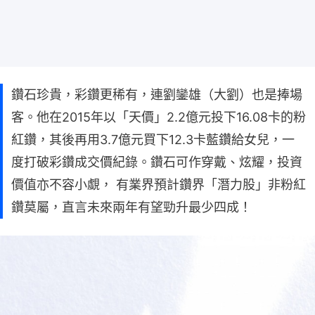
鑽石珍貴，彩鑽更稀有，連劉鑾雄（大劉）也是捧場
客。他在2015年以「天價」2.2億元投下16.08卡的粉
紅鑽，其後再用3.7億元買下12.3卡藍鑽給女兒，一
度打破彩鑽成交價紀錄。鑽石可作穿戴、炫耀，投資
價值亦不容小覷， 有業界預計鑽界「潛力股」非粉紅
鑽莫屬，直言未來兩年有望勁升最少四成！