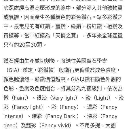
底深處經高溫高壓形成的途中，部分滲入其他礦物質
或氣體，因而產生各種顏色的彩色鑽石。眾多彩鑽之
中，最常見的有紅鑽、藍鑽、綠鑽、粉紅鑽、橙鑽及
黃鑽等，當中紅鑽為「天價之寶」，多年來全球產量
只有約20至30顆。
鑽石經由生產並切割後，將送往美國寶石學會
（GIA）鑑定，彩鑽較一般鑽石更偏重於成色濃度，
顏色越濃烈，彩鑽價值越高。GIA以鑽石顏色外觀的
色彩、色調及色度組合，將其分為九個級別，依次為
微（Faint）、很淡（Very light）、淡（Light）、淡
彩（Fancy light）、彩（Fancy）、濃彩（Fancy 
intense）、暗彩（Fancy Dark ）、深彩（Fancy 
deep）及豔彩（Fancy vivid）。不用多提，大劉