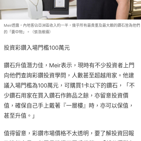
Meir透露，內地客佔亞洲區收入約一半，幾乎所有最貴重及最大顆的鑽石皆為他們
的「囊中物」。（張浩維攝）
投資彩鑽入場門檻100萬元
鑽石升值潛力佳，Meir表示，現時有不少投資者上門
向他們查詢彩鑽投資學問，人數甚至超越用家。他建
議入場門檻為100萬元，可購買1卡以下的鑽石，「不
少鑽石用家在買入鑽石作飾品之餘，亦留意投資價
值，確保自己手上戴著『一層樓』時，亦可以保值，
甚至升值。」
值得留意，彩鑽市場價格不太透明，要了解投資回報