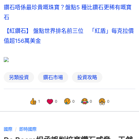
鑽石唔係最珍貴嘅珠寶？盤點5 種比鑽石更稀有嘅寶
石
【紅鑽石】 盤點世界排名前三位 「紅盾」每克拉價
值超156萬美金
另類投資
鑽石市場
投資攻略
1
0
0
0
0
國際
即時國際