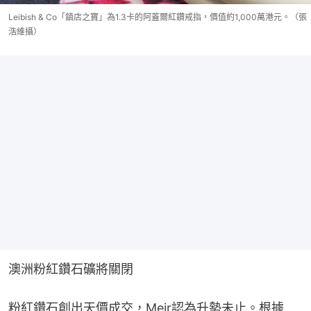
Leibish & Co「鎮店之寶」為1.3卡的阿蓋爾紅鑽戒指，價值約1,000萬港元。（張
浩維攝）
澳洲粉紅鑽石礦將關閉
粉紅鑽石創出天價成交，Meir認為升勢未止。根據